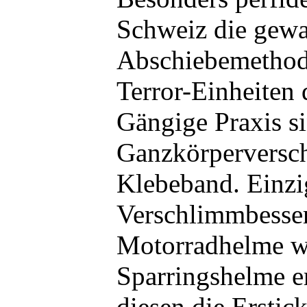
Schweiz die gew
Abschiebemethode
Terror-Einheiten
Gängige Praxis s
Ganzkörperversc
Klebeband. Einzi
Verschlimmbesse
Motorradhelme w
Sparringshelme er
diesen die Erstic