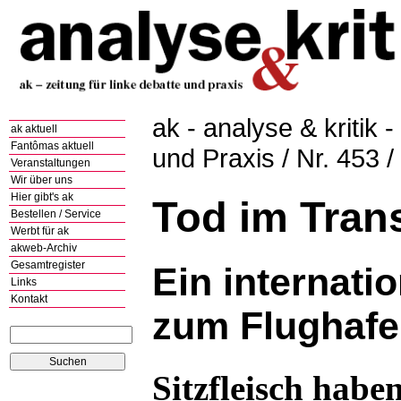
ak - analyse & kritik -
ak aktuell
Fantômas aktuell
und Praxis / Nr. 453 
Veranstaltungen
Wir über uns
Hier gibt's ak
Tod im Trans
Bestellen / Service
Werbt für ak
akweb-Archiv
Gesamtregister
Ein internati
Links
Kontakt
zum Flughafe
Sitzfleisch haben