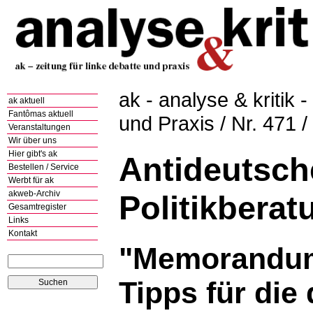
ak - analyse & kritik -
ak aktuell
Fantômas aktuell
und Praxis / Nr. 471 
Veranstaltungen
Wir über uns
Hier gibt's ak
Antideutsch
Bestellen / Service
Werbt für ak
akweb-Archiv
Politikberat
Gesamtregister
Links
Kontakt
"Memorandum
Tipps für die