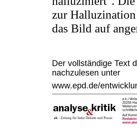
halluziniert". Di
zur Halluzination
das Bild auf ang
Der vollständige Text
nachzulesen unter
www.epd.de/entwicklu
a.k.i Verl
20255 Ha
Weiterver
schriftlic
Auf Komme
ak
- Zeitung für linke Debatte und Praxis
Redaktio
www.akw