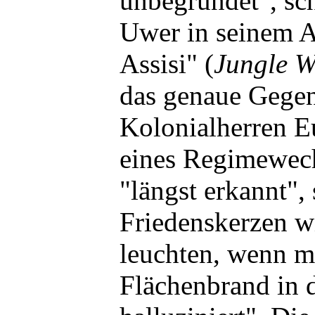
unbegründet", sch
Uwer in seinem A
Assisi" (
Jungle W
das genaue Gegent
Kolonialherren E
eines Regimewech
"längst erkannt",
Friedenskerzen w
leuchten, wenn m
Flächenbrand in 