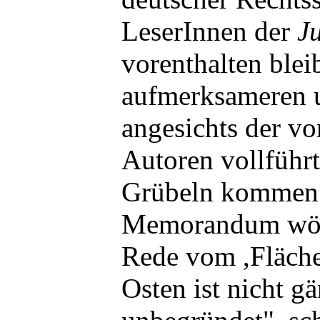
LeserInnen der
J
vorenthalten blei
aufmerksameren u
angesichts der v
Autoren vollführt
Grübeln kommen.
Memorandum wört
Rede vom ,Fläch
Osten ist nicht gä