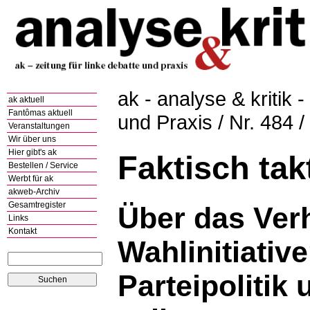
ak - analyse & kritik -
ak aktuell
Fantômas aktuell
und Praxis / Nr. 484 
Veranstaltungen
Wir über uns
Hier gibt's ak
Faktisch tak
Bestellen / Service
Werbt für ak
akweb-Archiv
Gesamtregister
Über das Verh
Links
Kontakt
Wahlinitiativ
Parteipolitik 