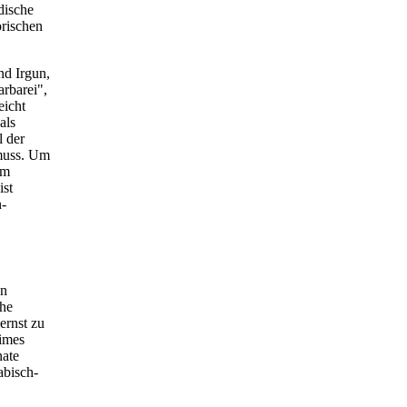
dische
orischen
nd Irgun,
arbarei",
eicht
als
l der
 muss. Um
om
ist
n-
en
che
ernst zu
gimes
nate
abisch-