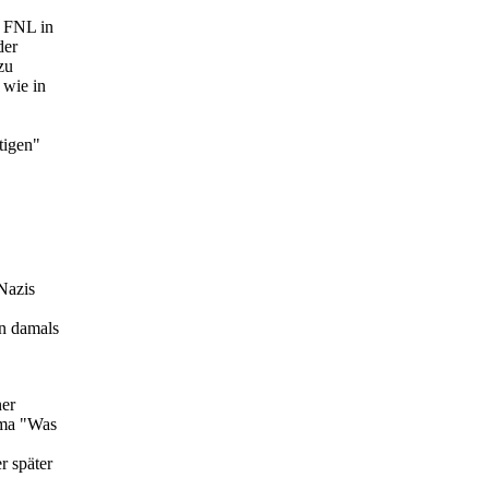
e FNL in
der
zu
 wie in
tigen"
Nazis
en damals
ner
hema "Was
r später