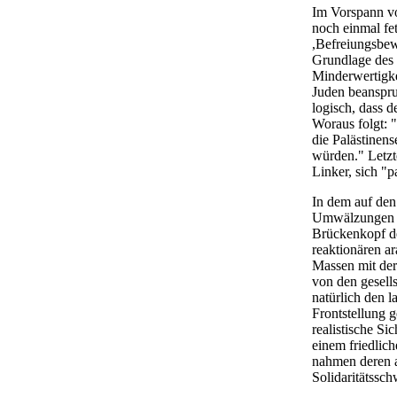
Im Vorspann vo
noch einmal fe
,Befreiungsbew
Grundlage des 
Minderwertigkei
Juden beanspruc
logisch, dass d
Woraus folgt: 
die Palästinens
würden." Letzte
Linker, sich "p
In dem auf den
Umwälzungen im
Brückenkopf de
reaktionären ar
Massen mit der
von den gesell
natürlich den l
Frontstellung 
realistische Si
einem friedlic
nahmen deren a
Solidaritätssc