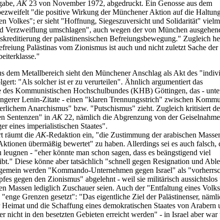
gabe,
AK
23 von November 1972, abgedruckt. Ein Genosse aus dem
ezweifelt "die positive Wirkung der Münchener Aktion auf die Haltun
en Volkes"; er sieht "Hoffnung, Siegeszuversicht und Solidarität" vielm
nd Verzweiflung umschlagen", auch wegen der von München ausgehen
skreditierung der palästinensischen Befreiungsbewegung." Zugleich he
efreiung Palästinas vom Zionismus ist auch und nicht zuletzt Sache der
beiterklasse."
s dem Metallbereich sieht den Münchener Anschlag als Akt des "indiv
lgert: "Als solcher ist er zu verurteilen". Ähnlich argumentiert das
ee des Kommunistischen Hochschulbundes (KHB) Göttingen, das - unte
ngerer Lenin-Zitate - einen "klaren Trennungsstrich" zwischen Komm
erlichem Anarchismus" bzw. "Putschismus" zieht. Zugleich kritisiert 
en Sentenzen" in
AK
22, nämlich die Abgrenzung von der Geiselnahme
r eines imperialistischen Staates".
rt räumt die
AK
-Redaktion ein, "die Zustimmung der arabischen Masse
 Aktionen übermäßig bewertet" zu haben. Allerdings sei es auch falsch, 
leugnen - "eher könnte man schon sagen, dass es beängstigend viel
ibt." Diese könne aber tatsächlich "schnell gegen Resignation und Ab
lgemein werden "Kommando-Unternehmen gegen Israel" als "vorherrs
es gegen den Zionismus" abgelehnt - weil sie militärisch aussichtslos
hen Massen lediglich Zuschauer seien. Auch der "Entfaltung eines Volk
 "enge Grenzen gesetzt": "Das eigentliche Ziel der Palästinenser, nämli
r Heimat und die Schaffung eines demokratischen Staates von Arabern
r nicht in den besetzten Gebieten erreicht werden" - in Israel aber war 