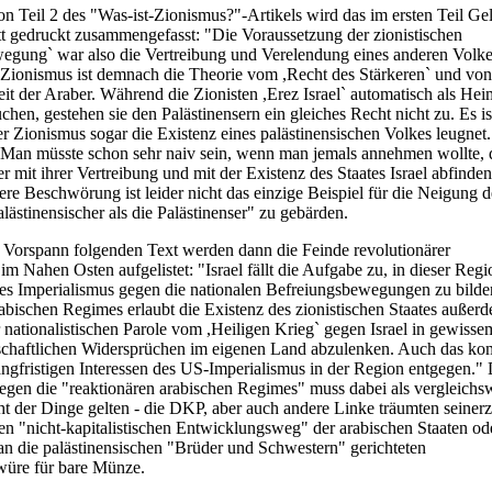
n Teil 2 des "Was-ist-Zionismus?"-Artikels wird das im ersten Teil Gel
tt gedruckt zusammengefasst: "Die Voraussetzung der zionistischen
egung` war also die Vertreibung und Verelendung eines anderen Volke
Zionismus ist demnach die Theorie vom ,Recht des Stärkeren` und von
t der Araber. Während die Zionisten ,Erez Israel` automatisch als Heim
hen, gestehen sie den Palästinensern ein gleiches Recht nicht zu. Es is
er Zionismus sogar die Existenz eines palästinensischen Volkes leugnet.
"Man müsste schon sehr naiv sein, wenn man jemals annehmen wollte, d
er mit ihrer Vertreibung und mit der Existenz des Staates Israel abfinden
re Beschwörung ist leider nicht das einzige Beispiel für die Neigung d
alästinensischer als die Palästinenser" zu gebärden.
 Vorspann folgenden Text werden dann die Feinde revolutionärer
 Nahen Osten aufgelistet: "Israel fällt die Aufgabe zu, in dieser Reg
s Imperialismus gegen die nationalen Befreiungsbewegungen zu bild
abischen Regimes erlaubt die Existenz des zionistischen Staates außerd
 nationalistischen Parole vom ,Heiligen Krieg` gegen Israel in gewiss
schaftlichen Widersprüchen im eigenen Land abzulenken. Auch das k
angfristigen Interessen des US-Imperialismus in der Region entgegen." 
gegen die "reaktionären arabischen Regimes" muss dabei als vergleichs
cht der Dinge gelten - die DKP, aber auch andere Linke träumten seinerz
hen "nicht-kapitalistischen Entwicklungsweg" der arabischen Staaten od
n die palästinensischen "Brüder und Schwestern" gerichteten
hwüre für bare Münze.