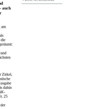
nd
- auch
r
k am
als
 die
geräumt:
n und
ächsten
 Zirkel,
stische
Ausgabe
is dahin
AK
-
r. 25
 der