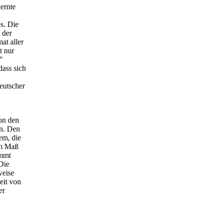
ernte
s. Die
 der
at aller
t nur
"
ass sich
eutscher
ion den
en. Den
em, die
em Maß
ommt
Die
weise
eit von
er