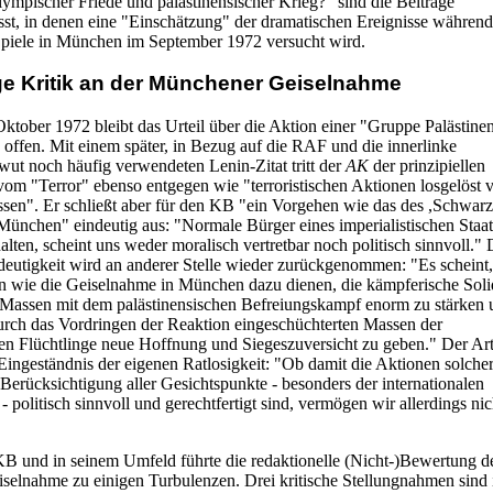
lympischer Friede und palästinensischer Krieg?" sind die Beiträge
t, in denen eine "Einschätzung" der dramatischen Ereignisse während
piele in München im September 1972 versucht wird.
ge Kritik an der Münchener Geiselnahme
ktober 1972 bleibt das Urteil über die Aktion einer "Gruppe Palästinen
 offen. Mit einem später, in Bezug auf die RAF und die innerlinke
wut noch häufig verwendeten Lenin-Zitat tritt der
AK
der prinzipiellen
vom "Terror" ebenso entgegen wie "terroristischen Aktionen losgelöst
en". Er schließt aber für den KB "ein Vorgehen wie das des ,Schwar
München" eindeutig aus: "Normale Bürger eines imperialistischen Staat
alten, scheint uns weder moralisch vertretbar noch politisch sinnvoll." 
deutigkeit wird an anderer Stelle wieder zurückgenommen: "Es scheint,
n wie die Geiselnahme in München dazu dienen, die kämpferische Solid
 Massen mit dem palästinensischen Befreiungskampf enorm zu stärken 
urch das Vordringen der Reaktion eingeschüchterten Massen der
hen Flüchtlinge neue Hoffnung und Siegeszuversicht zu geben." Der Art
Eingeständnis der eigenen Ratlosigkeit: "Ob damit die Aktionen solche
Berücksichtigung aller Gesichtspunkte - besonders der internationalen
politisch sinnvoll und gerechtfertigt sind, vermögen wir allerdings nic
KB und in seinem Umfeld führte die redaktionelle (Nicht-)Bewertung d
elnahme zu einigen Turbulenzen. Drei kritische Stellungnahmen sind 