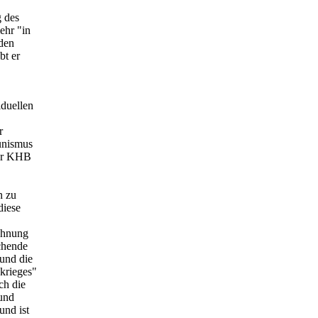
g des
ehr "in
den
bt er
iduellen
r
unismus
der KHB
n zu
diese
lehnung
chende
 und die
skrieges"
ch die
 und
und ist