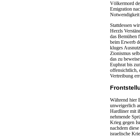
Völkermord des
Emigration nach
Notwendigkeit 
Stattdessen wi
Herzls Verständ
das Bemühen fü
beim Erwerb der
kluges Ausnutze
Zionismus selbs
das zu beweisen
Euphrat bis zum
offensichtlich
Vertreibung er
Frontstell
Während hier 
unweigerlich a
Hardliner mit i
nehmende Sprüc
Krieg gegen Is
nachdem diese 
israelische Kr