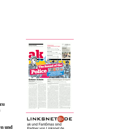
 zu
n
ak und Fantômas sind
en und
Partner von Linksnet.de