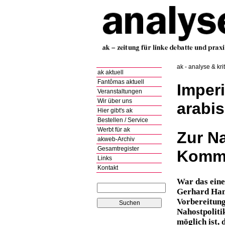
ak - analyse & kri
ak aktuell
Fantômas aktuell
Imper
Veranstaltungen
Wir über uns
arabi
Hier gibt's ak
Bestellen / Service
Werbt für ak
Zur Na
akweb-Archiv
Gesamtregister
Kommu
Links
Kontakt
War das eine
Gerhard Hanl
Vorbereitung
Nahostpoliti
möglich ist, 