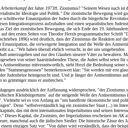
n
Arbeiterkampf
der Jahre 1973ff. Zionismus? "Seinem Wesen nach ist d
ialistische Ideologie und Politik." Die zionistische Bewegung wird gar
ie schrittweise Emanzipation der Juden durch die bürgerliche Revolutio
iesen Integrationsprozess aufzuhalten und einen separatistischen Judenst
das Ziel der zionistischen Bewegung, die sich Ende des 19. Jahrhundert
n auf den ersten Seiten von Theodor Herzls programmatischer Schrift "
schrieben 1896) wird deutlich, dass der Zionismus die Reaktion auf die
Emanzipation, die verweigerte Integration und die Welle des Antisem
eibt u.a.: "Wir haben überall ehrlich versucht, in der uns umgebenden
aft unterzugehen und nur den Glauben unserer Väter zu bewahren. Ma
bgesehen von seiner haarsträubenden These, die Juden selbst seien für 
s Antisemitismus mitverantwortlich, sieht Herzl die Bedrohung seiner s
en "Stammesgenossen" bemerkenswert klar: "Sie werden mir erst glau
 der Judenhetze heimgesucht sind. Und je länger der Antisemitismus auf
um so grimmiger muss er ausbrechen."
dagegen ausdrücklich der Auffassung widersprochen, "der Zionismus se
üdischen Kleinbürgertums` auf die steigende Welle des Antisemitismus i
. Vielmehr sei es von Anfang an "um handfeste ökonomische und polit
ngen". Denn "selbstverständlich lag ein zionistischer Staat (...) im Inte
kapitals, das mit dem internationalen Imperialismus und seinen Interes
." Dieses Kapital, die Zionisten, der Imperialismus erscheinen im
AK
al
eure, manchmal auch die jüdischen Siedler. Die historische Zäsur des J
einem einzigen Satz vor: "Von daher wird verständlich, dass der beispi