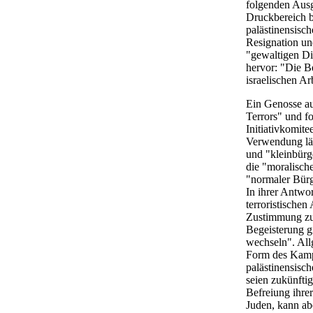
folgenden Aus
Druckbereich b
palästinensisch
Resignation u
"gewaltigen Di
hervor: "Die B
israelischen Ar
Ein Genosse au
Terrors" und fo
Initiativkomit
Verwendung lä
und "kleinbürg
die "moralisch
"normaler Bürge
In ihrer Antwo
terroristischen
Zustimmung zu 
Begeisterung g
wechseln". Al
Form des Kampf
palästinensisc
seien zukünftig
Befreiung ihre
Juden, kann abe