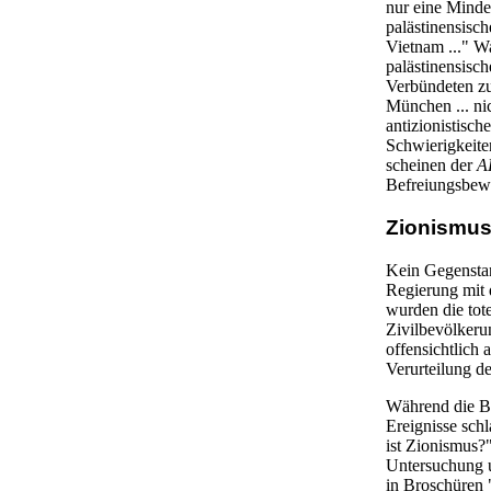
nur eine Minde
palästinensisc
Vietnam ..." W
palästinensisc
Verbündeten zu
München ... nic
antizionistisc
Schwierigkeiten
scheinen der
A
Befreiungsbewe
Zionismus:
Kein Gegenstan
Regierung mit 
wurden die tote
Zivilbevölkeru
offensichtlich
Verurteilung d
Während die Be
Ereignisse sch
ist Zionismus?
Untersuchung u
in Broschüren