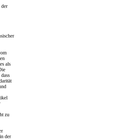
 der
sischer
 vom
zen
es als
Die
 dass
arität
und
ikel
r
ht zu
er
in der