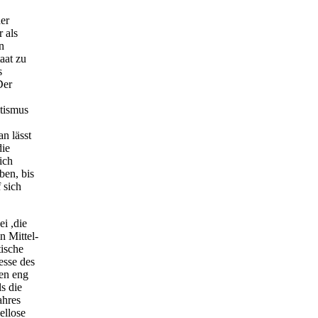
er
 als
n
aat zu
s
Der
itismus
n lässt
die
ich
ben, bis
 sich
i ,die
n Mittel-
ische
resse des
sen eng
s die
ahres
ellose