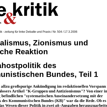
tik - zeitung für linke Debatte und Praxis / Nr. 504 / 17.3.2006
ialismus, Zionismus und
sche Reaktion
hostpolitik des
nistischen Bundes, Teil 1
 allzu großspurige Ankündigung im redaktionellen Vorspann
osers Artikel "K-Gruppen und Antizionismus"? Von einer i
 befindlichen "systematischen Auseinandersetzung mit der
k des Kommunistischen Bundes (KB)" war da die Rede. Ob es
das Wesen dieser Politik in zwei
ak
-Ausgaben herauszuarbeit