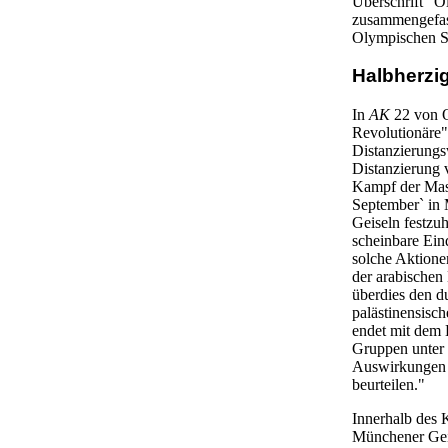
Überschrift "O
zusammengefass
Olympischen S
Halbherzi
In
AK
22 von O
Revolutionäre"
Distanzierungs
Distanzierung 
Kampf der Mass
September` in 
Geiseln festzuh
scheinbare Ein
solche Aktione
der arabischen
überdies den d
palästinensisc
endet mit dem 
Gruppen unter 
Auswirkungen - 
beurteilen."
Innerhalb des 
Münchener Geis