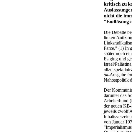
kritisch zu 
Auslassungen
nicht die imm
"Endlösung d
Die Debatte b
linken Antizio
Linksradikalis
Farce." (1) In
später noch ei
Es ging und ge
Israel/Palästin
allzu spekulat
ak
-Ausgabe for
Nahostpolitik 
Der Kommunist
darunter das S
Arbeiterbund 
der neuen KB-
jeweils zwölf 
Inhaltsverzeich
von Januar 197
"Imperialismus