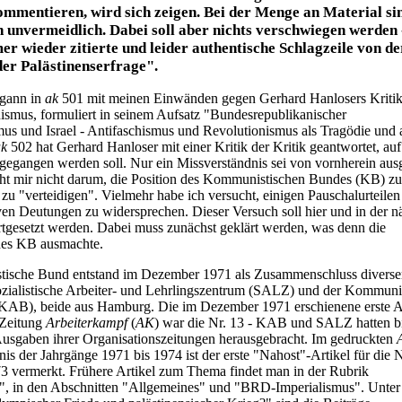
kommentieren, wird sich zeigen. Bei der Menge an Material si
 unvermeidlich. Dabei soll aber nichts verschwiegen werden 
er wieder zitierte und leider authentische Schlagzeile von de
er Palästinenserfrage".
egann in
ak
501 mit meinen Einwänden gegen Gerhard Hanlosers Kriti
nismus, formuliert in seinem Aufsatz "Bundesrepublikanischer
mus und Israel - Antifaschismus und Revolutionismus als Tragödie und 
ak
502 hat Gerhard Hanloser mit einer Kritik der Kritik geantwortet, auf
ngegangen werden soll. Nur ein Missverständnis sei von vornherein aus
ht mir nicht darum, die Position des Kommunistischen Bundes (KB) zu
a zu "verteidigen". Vielmehr habe ich versucht, einigen Pauschalurteile
iven Deutungen zu widersprechen. Dieser Versuch soll hier und in der n
tgesetzt werden. Dabei muss zunächst geklärt werden, was denn die
des KB ausmachte.
ische Bund entstand im Dezember 1971 als Zusammenschluss diverser
ozialistische Arbeiter- und Lehrlingszentrum (SALZ) und der Kommuni
(KAB), beide aus Hamburg. Die im Dezember 1971 erschienene erste 
Zeitung
Arbeiterkampf
(
AK
) war die Nr. 13 - KAB und SALZ hatten b
Ausgaben ihrer Organisationszeitungen herausgebracht. Im gedruckten
nis der Jahrgänge 1971 bis 1974 ist der erste "Nahost"-Artikel für die N
3 vermerkt. Frühere Artikel zum Thema findet man in der Rubrik
", in den Abschnitten "Allgemeines" und "BRD-Imperialismus". Unter