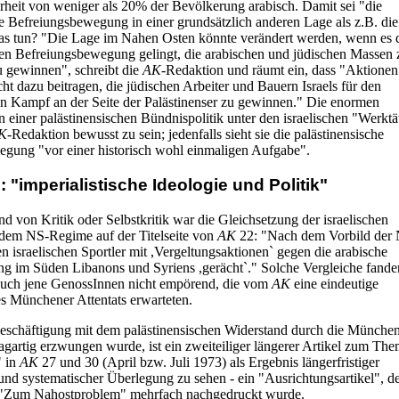
rheit von weniger als 20% der Bevölkerung arabisch. Damit sei "die
he Befreiungsbewegung in einer grundsätzlich anderen Lage als z.B. di
as tun? "Die Lage im Nahen Osten könnte verändert werden, wenn es 
hen Befreiungsbewegung gelingt, die arabischen und jüdischen Massen 
 gewinnen", schreibt die
AK
-Redaktion und räumt ein, dass "Aktionen
ht dazu beitragen, die jüdischen Arbeiter und Bauern Israels für den
hen Kampf an der Seite der Palästinenser zu gewinnen." Die enormen
 einer palästinensischen Bündnispolitik unter den israelischen "Werktä
K
-Redaktion bewusst zu sein; jedenfalls sieht sie die palästinensische
gung "vor einer historisch wohl einmaligen Aufgabe".
 "imperialistische Ideologie und Politik"
d von Kritik oder Selbstkritik war die Gleichsetzung der israelischen
dem NS-Regime auf der Titelseite von
AK
22: "Nach dem Vorbild der 
n israelischen Sportler mit ,Vergeltungsaktionen` gegen die arabische
ng im Süden Libanons und Syriens ,gerächt`." Solche Vergleiche fand
 auch jene GenossInnen nicht empörend, die vom
AK
eine eindeutige
es Münchener Attentats erwarteten.
schäftigung mit dem palästinensischen Widerstand durch die Münche
lagartig erzwungen wurde, ist ein zweiteiliger längerer Artikel zum T
" in
AK
27 und 30 (April bzw. Juli 1973) als Ergebnis längerfristiger
nd systematischer Überlegung zu sehen - ein "Ausrichtungsartikel", de
 "Zum Nahostproblem" mehrfach nachgedruckt wurde.