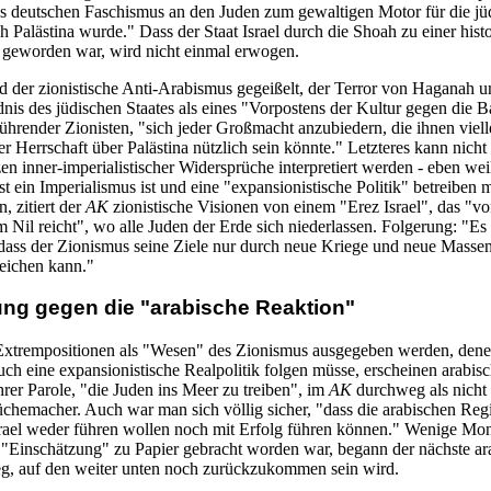
 deutschen Faschismus an den Juden zum gewaltigen Motor für die jü
 Palästina wurde." Dass der Staat Israel durch die Shoah zu einer hist
geworden war, wird nicht einmal erwogen.
rd der zionistische Anti-Arabismus gegeißelt, der Terror von Haganah u
nis des jüdischen Staates als eines "Vorpostens der Kultur gegen die B
hrender Zionisten, "sich jeder Großmacht anzubiedern, die ihnen viell
 Herrschaft über Palästina nützlich sein könnte." Letzteres kann nicht 
n inner-imperialistischer Widersprüche interpretiert werden - eben wei
t ein Imperialismus ist und eine "expansionistische Politik" betreiben
, zitiert der
AK
zionistische Visionen von einem "Erez Israel", das "v
 Nil reicht", wo alle Juden der Erde sich niederlassen. Folgerung: "Es 
, dass der Zionismus seine Ziele nur durch neue Kriege und neue Masse
reichen kann."
ung gegen die "arabische Reaktion"
Extrempositionen als "Wesen" des Zionismus ausgegeben werden, den
uch eine expansionistische Realpolitik folgen müsse, erscheinen arabis
hrer Parole, "die Juden ins Meer zu treiben", im
AK
durchweg als nicht 
hemacher. Auch war man sich völlig sicher, "dass die arabischen Re
rael weder führen wollen noch mit Erfolg führen können." Wenige Mo
"Einschätzung" zu Papier gebracht worden war, begann der nächste ar
ieg, auf den weiter unten noch zurückzukommen sein wird.