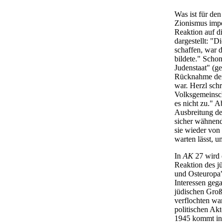
Was ist für de
Zionismus imper
Reaktion auf d
dargestellt: "D
schaffen, war 
bildete." Scho
Judenstaat" (ge
Rücknahme der 
war. Herzl schr
Volksgemeinsch
es nicht zu." A
Ausbreitung de
sicher wähnend
sie wieder von
warten lässt, 
In
AK
27 wird 
Reaktion des j
und Osteuropa"
Interessen gega
jüdischen Groß
verflochten war
politischen Akt
1945 kommt in 