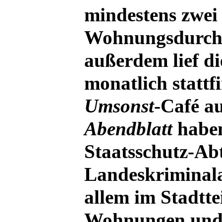
mindestens zwei
Wohnungsdurchs
außerdem lief di
monatlich statt
Umsonst
-Café a
Abendblatt
haben
Staatsschutz-Ab
Landeskriminal
allem im Stadtte
Wohnungen und