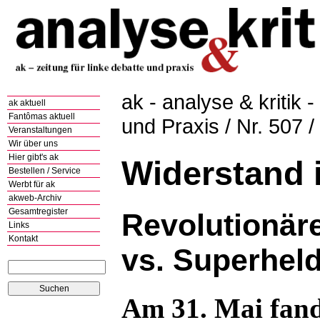
ak - analyse & kritik -
ak aktuell
Fantômas aktuell
und Praxis / Nr. 507 
Veranstaltungen
Wir über uns
Hier gibt's ak
Widerstand i
Bestellen / Service
Werbt für ak
akweb-Archiv
Gesamtregister
Revolutionär
Links
Kontakt
vs. Superhel
Am 31. Mai fan