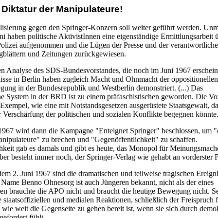
Diktatur der Manipulateure!
isierung gegen den Springer-Konzern soll weiter geführt werden. Unmi
i haben politische AktivistInnen eine eigenständige Ermittlungsarbeit 
olizei aufgenommen und die Lügen der Presse und der verantwortlich
lugblättern und Zeitungen zurückgewiesen.
ren Analyse des SDS-Bundesvorstandes, die noch im Juni 1967 erscheint
nisse in Berlin haben zugleich Macht und Ohnmacht der oppositionellen
ung in der Bundesrepublik und Westberlin demonstriert. (...) Das
che System in der BRD ist zu einem präfaschistischen geworden. Die Vor
n Exempel, wie eine mit Notstandsgesetzen ausgerüstete Staatsgewalt, d
er Verschärfung der politischen und sozialen Konflikte begegnen könnte
967 wird dann die Kampagne "Enteignet Springer" beschlossen, um "
anipulateure" zu brechen und "Gegenöffentlichkeit" zu schaffen.
hkeit gab es damals und gibt es heute, das Monopol für Meinungsmach
ber besteht immer noch, der Springer-Verlag wie gehabt an vorderster F
em 2. Juni 1967 sind die dramatischen und teilweise tragischen Ereigni
 Name Benno Ohnesorg ist auch Jüngeren bekannt, nicht als der eines
den brauchte die APO nicht und braucht die heutige Bewegung nicht. S
staatsoffiziellen und medialen Reaktionen, schließlich der Freispruch 
 wie weit die Gegenseite zu gehen bereit ist, wenn sie sich durch demo
gefordert fühlt.