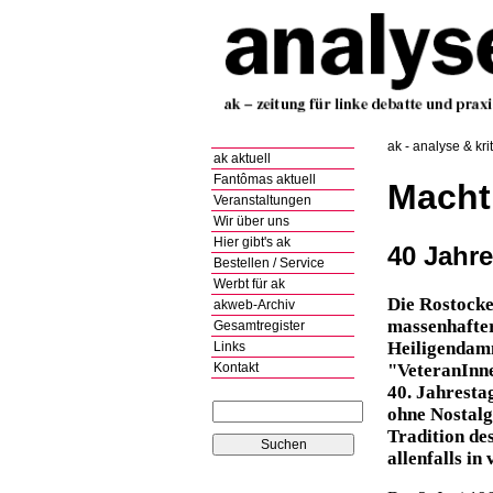
ak - analyse & kri
ak aktuell
Fantômas aktuell
Macht
Veranstaltungen
Wir über uns
Hier gibt's ak
40 Jahre
Bestellen / Service
Werbt für ak
Die Rostocke
akweb-Archiv
massenhafter
Gesamtregister
Heiligendamm
Links
Kontakt
"VeteranInne
40. Jahrestag
ohne Nostalg
Tradition des
allenfalls i