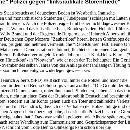
" Polizei gegen "linksradikale Störenfriede"
es Staatsbesuchs auf deutschem Boden ist Westberlin. Iranische
en und monarchistische Studenten ("Jubelperser") schlagen mit Latten 
ntInnen ein. Auch die Polizei reagiert mit bisher nicht dagewesener Br
ngen". Während das kaiserliche Paar, Bundespräsident Heinrich Lübke,
Willy Brandt und der Regierende Bürgermeister Heinrich Albertz mit i
er Deutschen Oper Mozarts "Zauberflöte" hören, hetzen Greiftrupps der
en, prügeln und nehmen vermeintliche "Rädelsführer" fest. Benno Oh
 Mal an einer Demonstration teilnimmt, flüchtet sich in einen Garagenh
hreren Polizisten verprügelt. Kriminalobermeister Karl-Heinz Kurras (
den Hinterkopf - in "Notwehr", wie er nach der Tat behauptet. Ein Geri
 November des selben Jahres von der Anklage der fahrlässigen Tötung fr
rsion nicht eindeutig zu widerlegen gewesen sei.
einrich Albertz (SPD) stellt sich voll hinter die Polizei und macht die
en für den Tod Benno Ohnesorgs verantwortlich: "Die Geduld der Sta
utzend Demonstranten, unter ihnen auch Studenten, haben sich das tra
rben, nicht nur einen Gast der Bundesrepublik Deutschland beschimpft
ben, sondern auf ihr Konto gehen auch ein Toter und zahlreiche Verletzt
ch und mit Nachdruck, dass ich das Verhalten der Polizei billige und da
enen Augenschein überzeugt habe, dass sich die Polizei bis an die Gre
ückgehalten hat." Dass war schlicht gelogen, wie Albertz später zuge
nach seiner Wandlung zum Harmonisierer und Gesprächspartner der Li
ie Nachricht vom Tode Benno Ohnesorgs kam schon über die