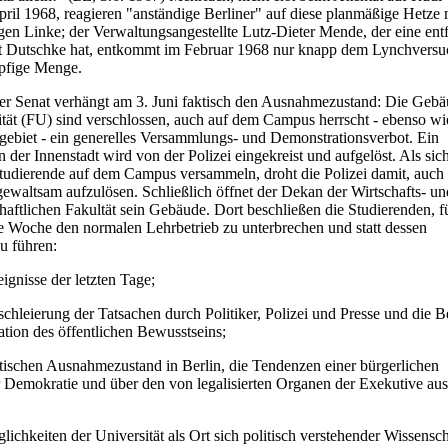
ril 1968, reagieren "anständige Berliner" auf diese planmäßige Hetze 
gen Linke; der Verwaltungsangestellte Lutz-Dieter Mende, der eine entf
it Dutschke hat, entkommt im Februar 1968 nur knapp dem Lynchversu
pfige Menge.
er Senat verhängt am 3. Juni faktisch den Ausnahmezustand: Die Gebä
ität (FU) sind verschlossen, auch auf dem Campus herrscht - ebenso wi
gebiet - ein generelles Versammlungs- und Demonstrationsverbot. Ein
 der Innenstadt wird von der Polizei eingekreist und aufgelöst. Als sich
tudierende auf dem Campus versammeln, droht die Polizei damit, auch 
waltsam aufzulösen. Schließlich öffnet der Dekan der Wirtschafts- un
haftlichen Fakultät sein Gebäude. Dort beschließen die Studierenden, f
e Woche den normalen Lehrbetrieb zu unterbrechen und statt dessen
u führen:
eignisse der letzten Tage;
schleierung der Tatsachen durch Politiker, Polizei und Presse und die 
ation des öffentlichen Bewusstseins;
ktischen Ausnahmezustand in Berlin, die Tendenzen einer bürgerlichen
Demokratie und über den von legalisierten Organen der Exekutive au
lichkeiten der Universität als Ort sich politisch verstehender Wissensch