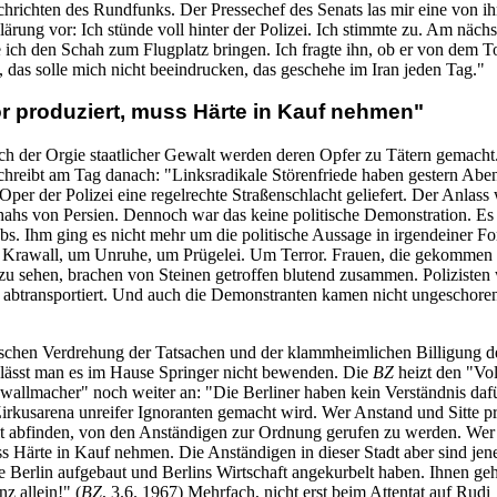
chrichten des Rundfunks. Der Pressechef des Senats las mir eine von i
lärung vor: Ich stünde voll hinter der Polizei. Ich stimmte zu. Am näch
ich den Schah zum Flugplatz bringen. Ich fragte ihn, ob er von dem T
, das solle mich nicht beeindrucken, das geschehe im Iran jeden Tag."
r produziert, muss Härte in Kauf nehmen"
ch der Orgie staatlicher Gewalt werden deren Opfer zu Tätern gemacht
chreibt am Tag danach: "Linksradikale Störenfriede haben gestern Abe
per der Polizei eine regelrechte Straßenschlacht geliefert. Der Anlass
ahs von Persien. Dennoch war das keine politische Demonstration. Es
s. Ihm ging es nicht mehr um die politische Aussage in irgendeiner F
 Krawall, um Unruhe, um Prügelei. Um Terror. Frauen, die gekommen
u sehen, brachen von Steinen getroffen blutend zusammen. Polizisten
t abtransportiert. Und auch die Demonstranten kamen nicht ungeschore
ischen Verdrehung der Tatsachen und der klammheimlichen Billigung d
lässt man es im Hause Springer nicht bewenden. Die
BZ
heizt den "Vo
wallmacher" noch weiter an: "Die Berliner haben kein Verständnis dafü
Zirkusarena unreifer Ignoranten gemacht wird. Wer Anstand und Sitte pr
t abfinden, von den Anständigen zur Ordnung gerufen zu werden. Wer
ss Härte in Kauf nehmen. Die Anständigen in dieser Stadt aber sind je
ie Berlin aufgebaut und Berlins Wirtschaft angekurbelt haben. Ihnen geh
nz allein!" (
BZ
, 3.6. 1967) Mehrfach, nicht erst beim Attentat auf Rudi