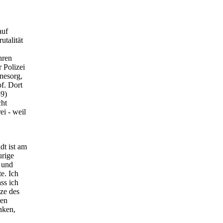
auf
utalität
hren
 Polizei
nesorg,
of. Dort
39)
cht
ei - weil
dt ist am
urige
 und
e. Ich
ss ich
nze des
ben
nken,