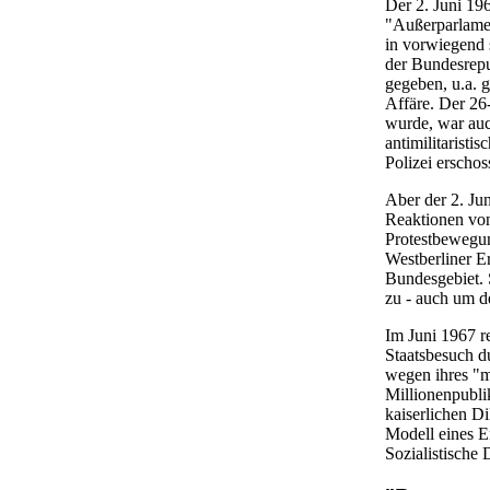
Der 2. Juni 19
"Außerparlamen
in vorwiegend 
der Bundesrepu
gegeben, u.a. 
Affäre. Der 26
wurde, war auc
antimilitarist
Polizei erscho
Aber der 2. Ju
Reaktionen von
Protestbewegun
Westberliner E
Bundesgebiet. 
zu - auch um d
Im Juni 1967 r
Staatsbesuch d
wegen ihres "m
Millionenpubli
kaiserlichen Di
Modell eines E
Sozialistische