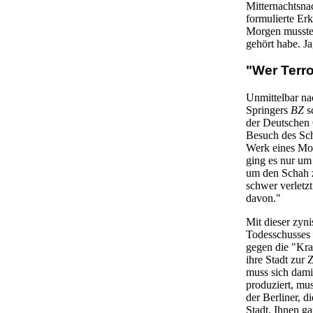
Mitternachtsna
formulierte Erk
Morgen musste 
gehört habe. Ja
"Wer Terro
Unmittelbar na
Springers
BZ
s
der Deutschen O
Besuch des Sch
Werk eines Mob
ging es nur um
um den Schah z
schwer verletz
davon."
Mit dieser zyn
Todesschusses 
gegen die "Kra
ihre Stadt zur 
muss sich dami
produziert, mu
der Berliner, d
Stadt. Ihnen ga