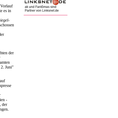
 Vorlauf
ak und Fantômas sind
e es in
Partner von Linksnet.de
iegel
-
rschossen
der
hten der
r
samten
2. Juni"
auf
npresse
r
ien -
, der
ngen.