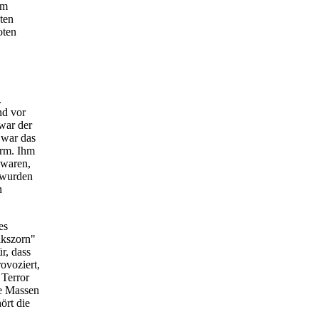
hm
sten
oten
.
nd vor
 war der
 war das
orm. Ihm
 waren,
 wurden
n
es
lkszorn"
r, dass
ovoziert,
 Terror
ne Massen
ört die