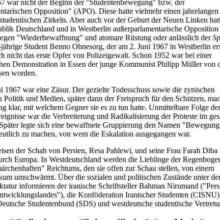
67 war nicht der Beginn der "Studentenbewegung" bzw. der
tarischen Opposition" (APO). Diese hatte vielmehr einen jahrelangen
studentischen Zirkeln. Aber auch vor der Geburt der Neuen Linken hatt
blik Deutschland und in Westberlin außerparlamentarische Opposition
gegen "Wiederbewaffnung" und atomare Rüstung oder anlässlich der
Sp
-jährige Student Benno Ohnesorg, der am 2. Juni 1967 in Westberlin e
h nicht das erste Opfer von Polizeigewalt. Schon 1952 war bei einer
ischen Demonstration in Essen der junge Kommunist Philipp Müller von 
ssen worden.
ni 1967 war eine Zäsur. Der gezielte Todesschuss sowie die zynischen
 Politik und Medien, später dann der Freispruch für den Schützen, mac
g klar, mit welchem Gegner sie es zu tun hatte. Unmittelbare Folge de
reignisse war die Verbreiterung und Radikalisierung der Proteste im ge
Später legte sich eine bewaffnete Gruppierung den Namen "Bewegung 
eutlich zu machen, von wem die Eskalation ausgegangen war.
eisen der Schah von Persien, Resa Pahlewi, und seine Frau Farah Diba 
urch Europa. In Westdeutschland werden die Lieblinge der Regenboge
ärchenhaften" Reichtums, den sie offen zur Schau stellen, von einem
kum umschwärmt. Über die sozialen und politischen Zustände unter de
ktatur informieren der iranische Schriftsteller Bahman Nirumand ("Pers
ntwicklungslandes"), die Konföderation Iranischer Studenten (CISNU)
 Deutsche Studentenbund (SDS) und westdeutsche studentische Vertretu