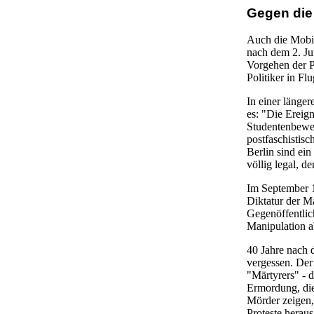
Gegen die 
Auch die Mobil
nach dem 2. Jun
Vorgehen der P
Politiker in F
In einer länge
es: "Die Ereig
Studentenbeweg
postfaschistis
Berlin sind ei
völlig legal, d
Im September 1
Diktatur der M
Gegenöffentlic
Manipulation a
40 Jahre nach d
vergessen. Der
"Märtyrers" - 
Ermordung, die 
Mörder zeigen,
Proteste heraus