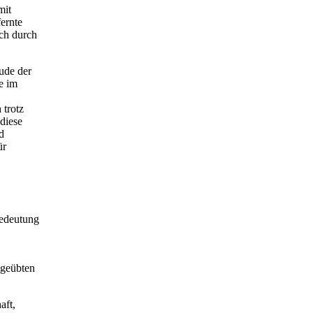
mit
ernte
ch durch
ude der
e im
 trotz
diese
d
ür
Bedeutung
sgeübten
aft,