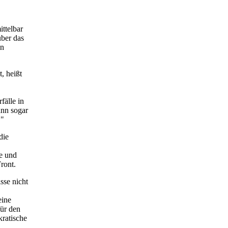
ttelbar
über das
en
, heißt
fälle in
ann sogar
."
die
e und
ront.
sse nicht
eine
für den
kratische