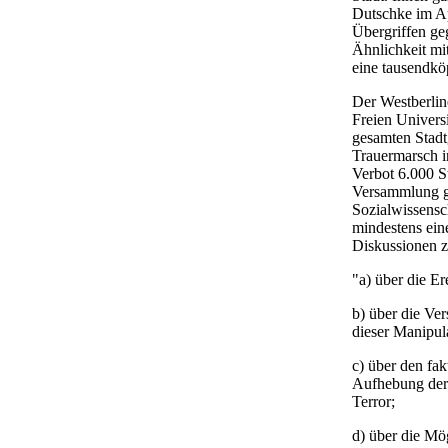
Dutschke im Ap
Übergriffen ge
Ähnlichkeit m
eine tausendkö
Der Westberlin
Freien Univers
gesamten Stadt
Trauermarsch in
Verbot 6.000 S
Versammlung ge
Sozialwissensc
mindestens ein
Diskussionen z
"a) über die Er
b) über die Ver
dieser Manipul
c) über den fa
Aufhebung der 
Terror;
d) über die Mög