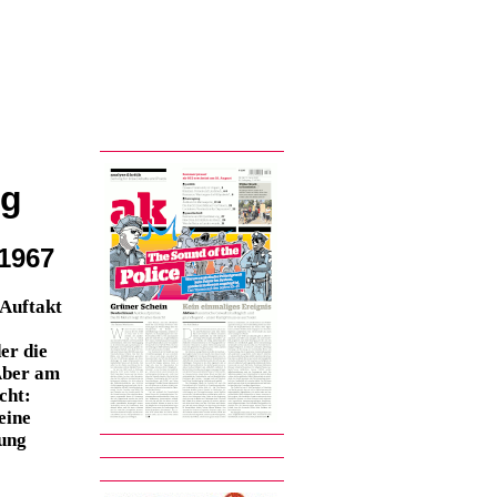
ng
 1967
 Auftakt
er die
 Aber am
cht:
eine
bung