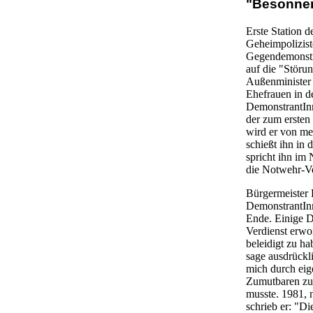
"Besonnene
Erste Station d
Geheimpolizist
Gegendemonstra
auf die "Störu
Außenminister 
Ehefrauen in d
DemonstrantInn
der zum ersten
wird er von me
schießt ihn in 
spricht ihn im
die Notwehr-Ve
Bürgermeister H
DemonstrantInn
Ende. Einige D
Verdienst erwo
beleidigt zu ha
sage ausdrückli
mich durch eig
Zumutbaren zur
musste. 1981, 
schrieb er: "D