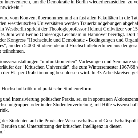
 zu intervenieren, um die Demokratie in Berlin wiederherzustellen, zu ve
entwickeln."
wird vom Konvent übernommen und an fast allen Fakultäten in die Tat
den westdeutschen Universitäten werden Trauerkundgebungen abgehal
r in Westberlin spricht der Theologieprofessor Helmut Gollwitzer vor 1
9. Juni wird Benno Ohnesorgs Leichnam in Hannover beerdigt. Dort 
 der Kongress "Hochschule und Demokratie - Bedingungen und Organi
es", an dem 5.000 Studierende und HochschullehrerInnen aus der ges
 teilnehmen.
ionsveranstaltungen "umfunktionierten" Vorlesungen und Seminare sin
orläufer der "Kritischen Universität", die zum Wintersemester 1967/68
n der FU per Urabstimmung beschlossen wird. In 33 Arbeitskreisen ge
 Hochschulkritik und praktische Studienreform.
g und Intensivierung politischer Praxis, sei es in spontanen Aktionszent
chschulgruppen oder in der Studentenvertretung, mit Hilfe wissenschaft
itik.
 der Studenten auf die Praxis der Wissenschafts- und Gesellschaftspolit
 Berufen und Unterstützung der kritischen Intelligenz in diesen
n."