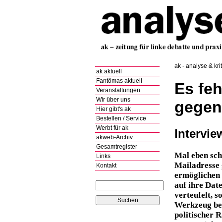
ak - analyse & kri
ak aktuell
Fantômas aktuell
Es feh
Veranstaltungen
Wir über uns
gegen
Hier gibt's ak
Bestellen / Service
Werbt für ak
Intervie
akweb-Archiv
Gesamtregister
Mal eben sch
Links
Mailadresse 
Kontakt
ermöglichen 
auf ihre Dat
verteufelt, s
Werkzeug ben
politischer 