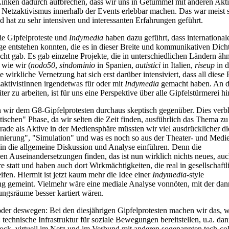
 Linken dadurch aufbrechen, dass wir uns in Getümmel mit anderen Akt
Netzaktivismus innerhalb der Events erlebbar machen. Das war meist 
d hat zu sehr intensiven und interessanten Erfahrungen geführt.
ie Gipfelproteste und
Indymedia
haben dazu geführt, dass international
entstehen konnten, die es in dieser Breite und kommunikativen Dich
cht gab. Es gab einzelne Projekte, die in unterschiedlichen Ländern äh
wie wir (
nodo50
,
sindominio
in Spanien,
autistici
in Italien,
riseup
in 
 wirkliche Vernetzung hat sich erst darüber intensiviert, dass all diese 
aktivistInnen irgendetwas für oder mit
Indymedia
gemacht haben. An d
er zu arbeiten, ist für uns eine Perspektive über alle Gipfelstürmerei hi
en wir dem G8-Gipfelprotesten durchaus skeptisch gegenüber. Dies verbl
itischen" Phase, da wir selten die Zeit finden, ausführlich das Thema zu
rade als Aktive in der Mediensphäre müssten wir viel ausdrücklicher di
ierung", "Simulation" und was es noch so aus der Theater- und Medi
, in die allgemeine Diskussion und Analyse einführen. Denn die
hen Auseinandersetzungen finden, das ist nun wirklich nichts neues, auc
 statt und haben auch dort Wirkmächtigkeiten, die real in gesellschaftl
ifen. Hiermit ist jetzt kaum mehr die Idee einer
Indymedia
-style
ung gemeint. Vielmehr wäre eine mediale Analyse vonnöten, mit der dan
ngsräume besser kartiert wären.
oder deswegen: Bei den diesjährigen Gipfelprotesten machen wir das, 
technische Infrastruktur für soziale Bewegungen bereitstellen, u.a. da
tock, virtuell im Netz und im Verbund mit anderen sogenannten tech-col