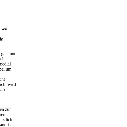
seit
ie
" genannt
rch
medial
abei um
cht
ucht wird
sch
en zur
ren
tztlich
nd ist.