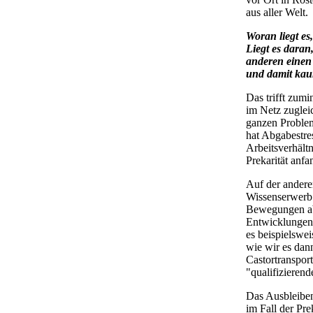
aus aller Welt.
Woran liegt es
Liegt es daran
anderen einen
und damit kaum
Das trifft zumi
im Netz zugleic
ganzen Probleme
hat Abgabestre
Arbeitsverhältn
Prekarität anfa
Auf der andere
Wissenserwerb b
Bewegungen abw
Entwicklungen 
es beispielswei
wie wir es dan
Castortranspor
"qualifizieren
Das Ausbleiben
im Fall der Pr