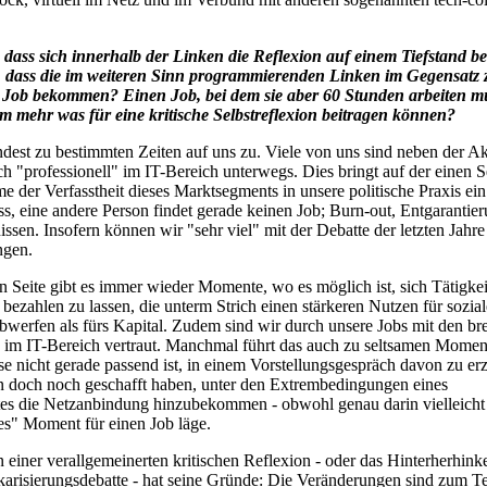
, dass sich innerhalb der Linken die Reflexion auf einem Tiefstand be
, dass die im weiteren Sinn programmierenden Linken im Gegensatz z
 Job bekommen? Einen Job, bei dem sie aber 60 Stunden arbeiten m
 mehr was für eine kritische Selbstreflexion beitragen können?
ndest zu bestimmten Zeiten auf uns zu. Viele von uns sind neben der Akt
h "professionell" im IT-Bereich unterwegs. Dies bringt auf der einen Se
 der Verfasstheit dieses Marktsegments in unsere politische Praxis ein
ss, eine andere Person findet gerade keinen Job; Burn-out, Entgarantie
issen. Insofern können wir "sehr viel" mit der Debatte der letzten Jahr
ngen.
n Seite gibt es immer wieder Momente, wo es möglich ist, sich Tätigke
ezahlen zu lassen, die unterm Strich einen stärkeren Nutzen für sozial
erfen als fürs Kapital. Zudem sind wir durch unsere Jobs mit den bre
im IT-Bereich vertraut. Manchmal führt das auch zu seltsamen Momen
se nicht gerade passend ist, in einem Vorstellungsgespräch davon zu er
n doch noch geschafft haben, unter den Extrembedingungen eines
tes die Netzanbindung hinzubekommen - obwohl genau darin vielleicht
des" Moment für einen Job läge.
 einer verallgemeinerten kritischen Reflexion - oder das Hinterherhink
ekarisierungsdebatte - hat seine Gründe: Die Veränderungen sind zum Te