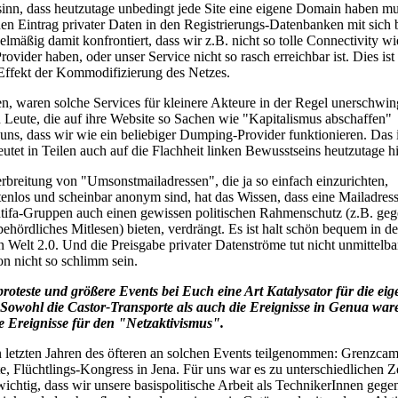
inn, dass heutzutage unbedingt jede Site eine eigene Domain haben m
en Eintrag privater Daten in den Registrierungs-Datenbanken mit sich b
lmäßig damit konfrontiert, dass wir z.B. nicht so tolle Connectivity wi
ovider haben, oder unser Service nicht so rasch erreichbar ist. Dies ist 
 Effekt der Kommodifizierung des Netzes.
en, waren solche Services für kleinere Akteure in der Regel unerschwin
 Leute, die auf ihre Website so Sachen wie "Kapitalismus abschaffen"
 uns, dass wir wie ein beliebiger Dumping-Provider funktionieren. Das 
utet in Teilen auch auf die Flachheit linken Bewusstseins heutzutage h
rbreitung von "Umsonstmailadressen", die ja so einfach einzurichten,
tenlos und scheinbar anonym sind, hat das Wissen, dass eine Mailadress
ntifa-Gruppen auch einen gewissen politischen Rahmenschutz (z.B. geg
ehördliches Mitlesen) bieten, verdrängt. Es ist halt schön bequem in de
Welt 2.0. Und die Preisgabe privater Datenströme tut nicht unmittelba
on nicht so schlimm sein.
proteste und größere Events bei Euch eine Art Katalysator für die eig
Sowohl die Castor-Transporte als auch die Ereignisse in Genua war
 Ereignisse für den "Netzaktivismus".
en letzten Jahren des öfteren an solchen Events teilgenommen: Grenzcam
e, Flüchtlings-Kongress in Jena. Für uns war es zu unterschiedlichen Z
ichtig, dass wir unsere basispolitische Arbeit als TechnikerInnen gege