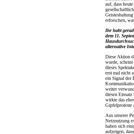
auf, dass heut
gesellschaftlic
Geisteshaltung
erforschen, was
Ihr habt gerad
dem 11. Septem
Hausdurchsuch
alternative Int
Diese Aktion d
wurde, scheint
dieses Spektak
erst mal nicht 
ein Signal der
Kommunikation
weiter verwund
diesen Einsatz 
wirkte das eher
Gipfelproteste 
Aus unserer Pe
Netznutzung ex
haben sich eini
aufzeigen, das