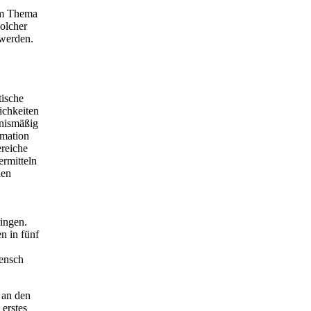
eim Thema
solcher
 werden.
tische
ichkeiten
tnismäßig
rmation
ereiche
ermitteln
den
ingen.
n in fünf
mensch
 an den
 erstes