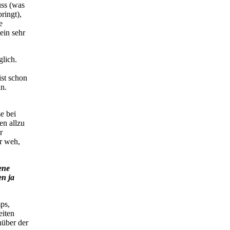
uss (was
ringt),
e
ein sehr
glich.
ist schon
in.
e bei
en allzu
r
r weh,
ene
en ja
ps,
eiten
nüber der