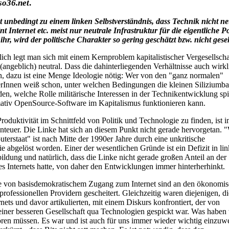
so36.net
.
t unbedingt zu einem linken Selbstverständnis, dass Technik nicht neu
nt Internet etc. meist nur neutrale Infrastruktur für die eigentliche Po
hr, wird der politische Charakter so gering geschätzt bzw. nicht ges
lich legt man sich mit einem Kernproblem kapitalistischer Vergesellsch
 (angeblich) neutral. Dass die dahinterliegenden Verhältnisse auch wirkl
n, dazu ist eine Menge Ideologie nötig: Wer von den "ganz normalen"
Innen weiß schon, unter welchen Bedingungen die kleinen Siliziumba
den, welche Rolle militärische Interessen in der Technikentwicklung sp
mativ OpenSource-Software im Kapitalismus funktionieren kann.
Produktivität im Schnittfeld von Politik und Technologie zu finden, ist 
nteuer. Die Linke hat sich an diesem Punkt nicht gerade hervorgetan. 
erstaat" ist nach Mitte der 1990er Jahre durch eine unkritische
 abgelöst worden. Einer der wesentlichen Gründe ist ein Defizit in lin
ildung und natürlich, dass die Linke nicht gerade großen Anteil an der
s Internets hatte, von daher den Entwicklungen immer hinterherhinkt.
e von basisdemokratischem Zugang zum Internet sind an den ökonomi
professionellen Providern gescheitert. Gleichzeitig waren diejenigen, di
ets und davor artikulierten, mit einem Diskurs konfrontiert, der von
iner besseren Gesellschaft qua Technologien gespickt war. Was haben 
hören müssen. Es war und ist auch für uns immer wieder wichtig einzuwe