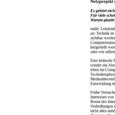
Netzprojekt
Es gehört nich
Für viele schei
Warum glaubt i
nadir: Letztend
an: Technik ist
sichtbar werde
Computernutzer
hergestellt wer
oder wie affir
Eine kritische 
wieder ein Abe
leben im Comput
Technikeuphorie
Medientheorieb
Entwicklung de
Frühe Versuch
Interessen von 
Boom des Intern
Verheißungen e
nicht alles an