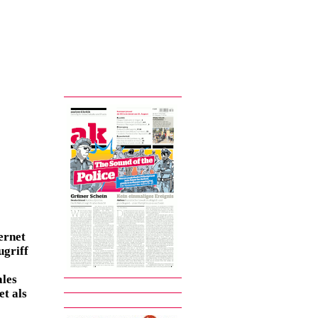
ernet
ugriff
ales
et als