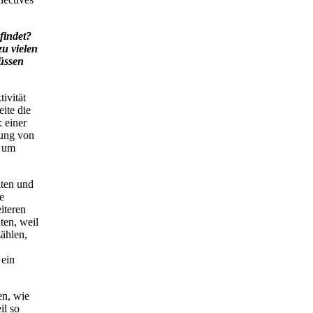
findet?
u vielen
üssen
ivität
ite die
: einer
rung von
e um
iten und
e
iteren
ten, weil
zählen,
 ein
en, wie
il so