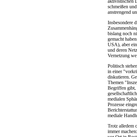
aktivistischen
schmeißen und 
anstrengend un
Insbesondere d
Zusammenhänge 
bislang noch ni
gemacht haben 
USA), aber eine
und deren Netz
Vernetzung weit
Politisch steh
in einer "vorkr
diskutieren. Ge
Themen "Inszen
Begriffen gibt
gesellschaftlic
medialen Sphäre
Prozesse eingre
Berichterstatt
mediale Handlu
Trotz alledem 
immer machen: 
vor Ort in Ros