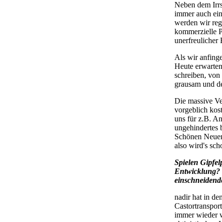
Neben dem Irrs
immer auch ein
werden wir rege
kommerzielle Pr
unerfreulicher
Als wir anfing
Heute erwarten
schreiben, von
grausam und de
Die massive Ve
vorgeblich kos
uns für z.B. A
ungehindertes b
Schönen Neuen 
also wird's sch
Spielen Gipfel
Entwicklung? 
einschneidende
nadir hat in d
Castortransport
immer wieder w