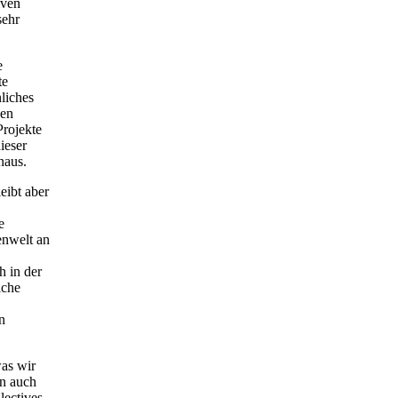
iven
sehr
e
te
nliches
den
Projekte
ieser
naus.
eibt aber
e
enwelt an
h in der
iche
n
was wir
nn auch
lectives