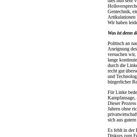
dies nun sehr v
Heilsversprech
Gentechnik, ein
Artikulationen 
Wir haben leide
Was ist denn d
Politisch an n
Aneignung des 
versuchen wir, 
lange kontinui
durch die Link
recht gut übers
und Technologi
bürgerlicher R
Für Linke bede
Kampfansage, d
Dieser Prozess
Jahren ohne ric
privatwirtscha
sich aus gutem
Es fehlt in der
Diskurs zum Fe