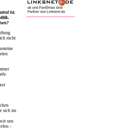
ak und Fantômas sind
Partner von Linksnet.de
tral ist.
litik.
ehen?
aftung
ich nicht
usteine
ielen
immer
"Wir
ker
schen
e sich im
wir uns
rfen -