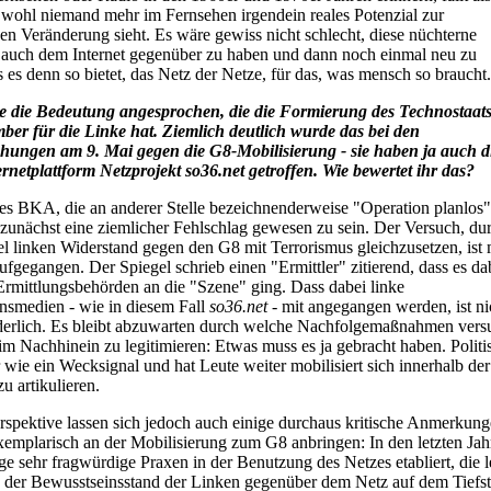
e wohl niemand mehr im Fernsehen irgendein reales Potenzial zur
hen Veränderung sieht. Es wäre gewiss nicht schlecht, diese nüchterne
 auch dem Internet gegenüber zu haben und dann noch einmal neu zu
 es denn so bietet, das Netz der Netze, für das, was mensch so braucht.
e die Bedeutung angesprochen, die die Formierung des Technostaats 
ber für die Linke hat. Ziemlich deutlich wurde das bei den
ungen am 9. Mai gegen die G8-Mobilisierung - sie haben ja auch d
ernetplattform Netzprojekt so36.net getroffen. Wie bewertet ihr das?
es BKA, die an anderer Stelle bezeichnenderweise "Operation planlos
 zunächst eine ziemlicher Fehlschlag gewesen zu sein. Der Versuch, du
el linken Widerstand gegen den G8 mit Terrorismus gleichzusetzen, ist 
aufgegangen. Der Spiegel schrieb einen "Ermittler" zitierend, dass es d
 Ermittlungsbehörden an die "Szene" ging. Dass dabei linke
smedien - wie in diesem Fall
so36.net -
mit angegangen werden, ist ni
erlich. Es bleibt abzuwarten durch welche Nachfolgemaßnahmen vers
im Nachhinein zu legitimieren: Etwas muss es ja gebracht haben. Politi
 wie ein Wecksignal und hat Leute weiter mobilisiert sich innerhalb der
zu artikulieren.
rspektive lassen sich jedoch auch einige durchaus kritische Anmerkung
emplarisch an der Mobilisierung zum G8 anbringen: In den letzten Jah
ge sehr fragwürdige Praxen in der Benutzung des Netzes etabliert, die le
s der Bewusstseinsstand der Linken gegenüber dem Netz auf dem Tiefsta