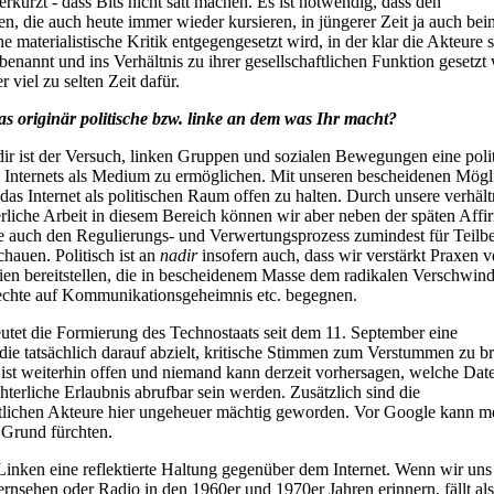
erkürzt - dass Bits nicht satt machen. Es ist notwendig, dass den
en, die auch heute immer wieder kursieren, in jüngerer Zeit ja auch b
e materialistische Kritik entgegengesetzt wird, in der klar die Akteure 
benannt und ins Verhältnis zu ihrer gesellschaftlichen Funktion gesetzt
r viel zu selten Zeit dafür.
as originär politische bzw. linke an dem was Ihr macht?
adir ist der Versuch, linken Gruppen und sozialen Bewegungen eine poli
Internets als Medium zu ermöglichen. Mit unseren bescheidenen Mögl
das Internet als politischen Raum offen zu halten. Durch unsere verhäl
erliche Arbeit in diesem Bereich können wir aber neben der späten Affi
e auch den Regulierungs- und Verwertungsprozess zumindest für Teilb
chauen. Politisch ist an
nadir
insofern auch, dass wir verstärkt Praxen v
en bereitstellen, die in bescheidenem Masse dem radikalen Verschwin
echte auf Kommunikationsgeheimnis etc. begegnen.
utet die Formierung des Technostaats seit dem 11. September eine
ie tatsächlich darauf abzielt, kritische Stimmen zum Verstummen zu br
 ist weiterhin offen und niemand kann derzeit vorhersagen, welche Date
hterliche Erlaubnis abrufbar sein werden. Zusätzlich sind die
ftlichen Akteure hier ungeheuer mächtig geworden. Vor Google kann 
 Grund fürchten.
 Linken eine reflektierte Haltung gegenüber dem Internet. Wenn wir uns
rnsehen oder Radio in den 1960er und 1970er Jahren erinnern, fällt als