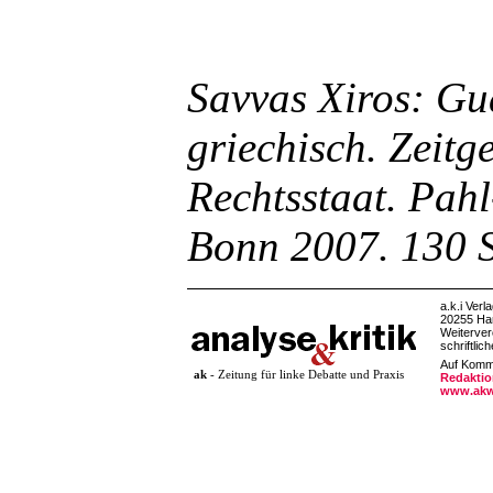
Savvas Xiros: G
griechisch. Zeitg
Rechtsstaat. Pah
Bonn 2007. 130 S
a.k.i Verl
20255 Ha
Weiterver
schriftlic
Auf Komme
ak
- Zeitung für linke Debatte und Praxis
Redaktio
www.akw