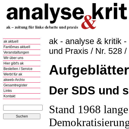
ak - analyse & kritik -
ak aktuell
Fantômas aktuell
und Praxis / Nr. 528 
Veranstaltungen
Wir über uns
Hier gibt's ak
Aufgeblätter
Bestellen / Service
Werbt für ak
akweb-Archiv
Gesamtregister
Der SDS und s
Links
Kontakt
Stand 1968 lange 
Demokratisierun