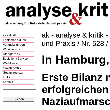
ak - analyse & kritik -
ak aktuell
Fantômas aktuell
und Praxis / Nr. 528 
Veranstaltungen
Wir über uns
Hier gibt's ak
In Hamburg,
Bestellen / Service
Werbt für ak
akweb-Archiv
Gesamtregister
Erste Bilanz 
Links
Kontakt
erfolgreiche
Naziaufmarsc