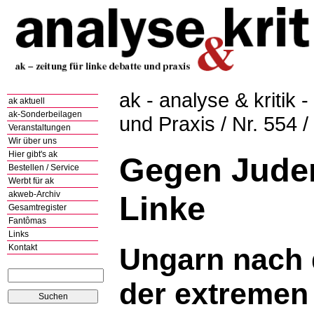
ak - analyse & kritik -
ak aktuell
ak-Sonderbeilagen
und Praxis / Nr. 554 
Veranstaltungen
Wir über uns
Hier gibt's ak
Gegen Jude
Bestellen / Service
Werbt für ak
akweb-Archiv
Linke
Gesamtregister
Fantômas
Links
Kontakt
Ungarn nach
der extremen