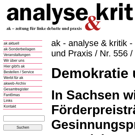
ak - analyse & kritik -
ak aktuell
ak-Sonderbeilagen
und Praxis / Nr. 556 
Veranstaltungen
Wir über uns
Hier gibt's ak
Demokratie u
Bestellen / Service
Werbt für ak
akweb-Archiv
Gesamtregister
In Sachsen w
Fantômas
Links
Förderpreistr
Kontakt
Gesinnungsp