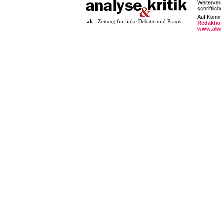
Weiterver
schriftlic
Auf Komme
ak
- Zeitung für linke Debatte und Praxis
Redaktio
www.akw