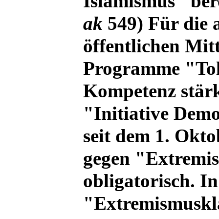
Islamismus" berei
ak
549
) Für die 
öffentlichen Mit
Programme "Tole
Kompetenz stär
"Initiative Demo
seit dem 1. Okt
gegen "Extremi
obligatorisch. I
"Extremismuskl