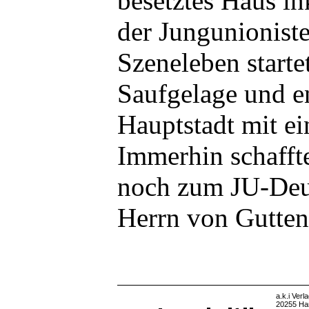
besetztes Haus in
der Jungunioniste
Szeneleben start
Saufgelage und en
Hauptstadt mit ei
Immerhin schaffte
noch zum JU-Deut
Herrn von Gutten
a.k.i Verl
20255 Ha