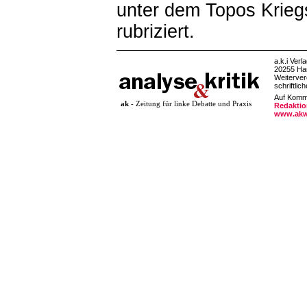
unter dem Topos Krieg
rubriziert.
a.k.i Verl
20255 Ha
Weiterver
schriftlic
Auf Komme
ak
- Zeitung für linke Debatte und Praxis
Redaktio
www.akw