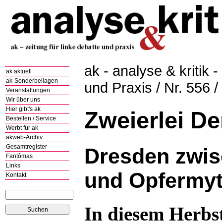
ak - analyse & kritik -
ak aktuell
ak-Sonderbeilagen
und Praxis / Nr. 556 
Veranstaltungen
Wir über uns
Hier gibt's ak
Zweierlei De
Bestellen / Service
Werbt für ak
akweb-Archiv
Gesamtregister
Dresden zwi
Fantômas
Links
und Opfermy
Kontakt
In diesem Herbst