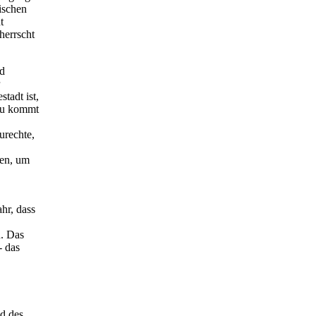
ischen
t
herrscht
nd
adt ist,
zu kommt
urechte,
den, um
hr, dass
n. Das
- das
d des