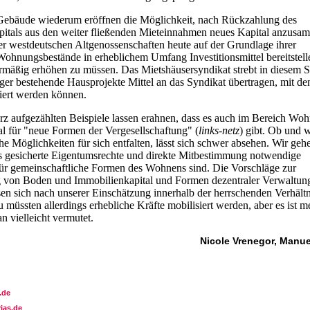
Gebäude wiederum eröffnen die Möglichkeit, nach Rückzahlung des
apitals aus den weiter fließenden Mieteinnahmen neues Kapital anzusa
er westdeutschen Altgenossenschaften heute auf der Grundlage ihrer
Wohnungsbestände in erheblichem Umfang Investitionsmittel bereitstell
rmäßig erhöhen zu müssen. Das Mietshäusersyndikat strebt in diesem S
änger bestehende Hausprojekte Mittel an das Syndikat übertragen, mit d
ziert werden können.
urz aufgezählten Beispiele lassen erahnen, dass es auch im Bereich Woh
al für "neue Formen der Vergesellschaftung" (
links-netz
) gibt. Ob und 
e Möglichkeiten für sich entfalten, lässt sich schwer absehen. Wir geh
s gesicherte Eigentumsrechte und direkte Mitbestimmung notwendige
r gemeinschaftliche Formen des Wohnens sind. Die Vorschläge zur
g von Boden und Immobilienkapital und Formen dezentraler Verwaltun
n sich nach unserer Einschätzung innerhalb der herrschenden Verhältn
müssten allerdings erhebliche Kräfte mobilisiert werden, aber es ist m
n vielleicht vermutet.
Nicole Vrenegor, Manue
.de
ias.de