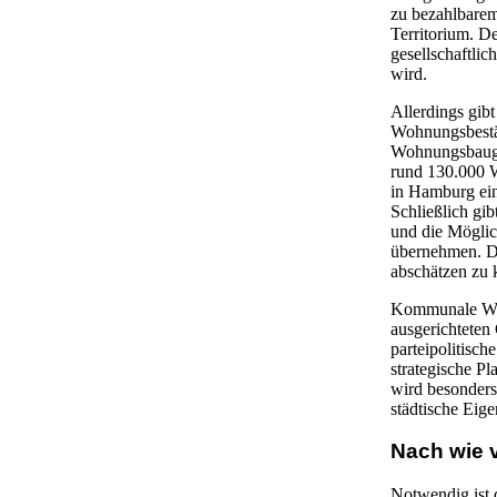
zu bezahlbarem
Territorium. D
gesellschaftli
wird.
Allerdings gib
Wohnungsbestän
Wohnungsbauge
rund 130.000 
in Hamburg ei
Schließlich gi
und die Möglic
übernehmen. D
abschätzen zu 
Kommunale Wohn
ausgerichteten
parteipolitisc
strategische P
wird besonders
städtische Eig
Nach wie 
Notwendig ist 