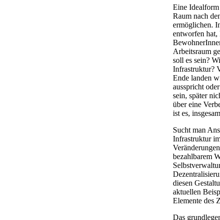
Eine Idealform
Raum nach den 
ermöglichen. I
entworfen hat,
BewohnerInnen
Arbeitsraum ges
soll es sein? 
Infrastruktur? 
Ende landen wi
ausspricht oder
sein, später ni
über eine Verb
ist es, insgesa
Sucht man Ansa
Infrastruktur 
Veränderungen
bezahlbarem W
Selbstverwaltu
Dezentralisier
diesen Gestaltu
aktuellen Beis
Elemente des 
Das grundlegen