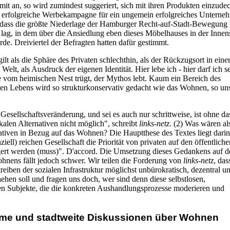
mit an, so wird zumindest suggeriert, sich mit ihren Produkten einzude
erfolgreiche Werbekampagne für ein ungemein erfolgreiches Unterne
l, dass die größte Niederlage der Hamburger Recht-auf-Stadt-Bewegung
lag, in dem über die Ansiedlung eben dieses Möbelhauses in der Innen
de. Dreiviertel der Befragten hatten dafür gestimmt.
t als die Sphäre des Privaten schlechthin, als der Rückzugsort in einer
n Welt, als Ausdruck der eigenen Identität. Hier lebe ich - hier darf ich 
e vom heimischen Nest trügt, der Mythos lebt. Kaum ein Bereich des
chen Lebens wird so strukturkonservativ gedacht wie das Wohnen, so un
esellschaftsveränderung, und sei es auch nur schrittweise, ist ohne da
kalen Alternativen nicht möglich", schreibt
links-netz
. (2) Was wären al
nativen in Bezug auf das Wohnen? Die Hauptthese des Textes liegt darin
nziell) reichen Gesellschaft die Priorität von privaten auf den öffentliche
ert werden (muss)". D'accord. Die Umsetzung dieses Gedankens auf d
hnens fällt jedoch schwer. Wir teilen die Forderung von
links-netz
, das
eiben der sozialen Infrastruktur möglichst unbürokratisch, dezentral un
ehen soll und fragen uns doch, wer sind denn diese selbstlosen,
 Subjekte, die die konkreten Aushandlungsprozesse moderieren und
e und stadtweite Diskussionen über Wohnen