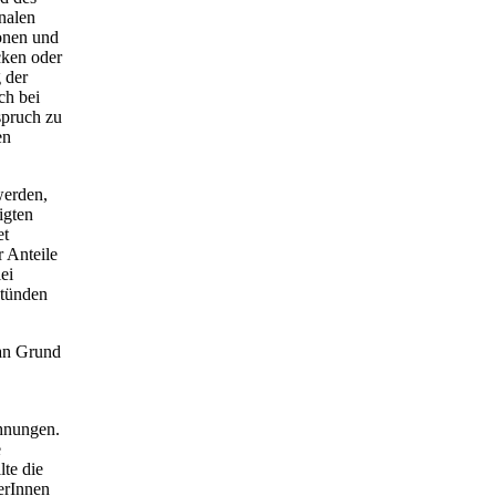
nalen
ionen und
cken oder
 der
ch bei
spruch zu
en
werden,
igten
et
 Anteile
ei
stünden
 an Grund
hnungen.
e
te die
erInnen