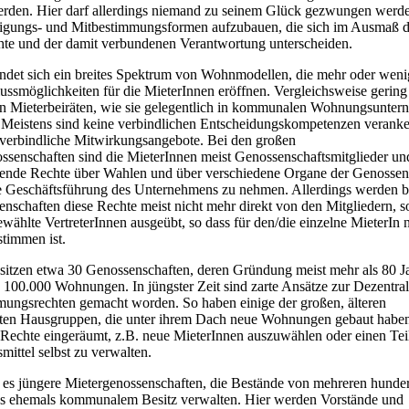
erden. Hier darf allerdings niemand zu seinem Glück gezwungen werden
ligungs- und Mitbestimmungsformen aufzubauen, die sich im Ausmaß d
hte und der damit verbundenen Verantwortung unterscheiden.
findet sich ein breites Spektrum von Wohnmodellen, die mehr oder weni
ussmöglichkeiten für die MieterInnen eröffnen. Vergleichsweise gering 
on Mieterbeiräten, wie sie gelegentlich in kommunalen Wohnungsunte
. Meistens sind keine verbindlichen Entscheidungskompetenzen veranke
verbindliche Mitwirkungsangebote. Bei den großen
enschaften sind die MieterInnen meist Genossenschaftsmitglieder un
ende Rechte über Wahlen und über verschiedene Organe der Genossen
ie Geschäftsführung des Unternehmens zu nehmen. Allerdings werden b
nschaften diese Rechte meist nicht mehr direkt von den Mitgliedern, 
ewählte VertreterInnen ausgeübt, so dass für den/die einzelne MieterIn 
timmen ist.
itzen etwa 30 Genossenschaften, deren Gründung meist mehr als 80 J
. 100.000 Wohnungen. In jüngster Zeit sind zarte Ansätze zur Dezentral
ungsrechten gemacht worden. So haben einige der großen, älteren
ten Hausgruppen, die unter ihrem Dach neue Wohnungen gebaut habe
Rechte eingeräumt, z.B. neue MieterInnen auszuwählen oder einen Tei
mittel selbst zu verwalten.
es jüngere Mietergenossenschaften, die Bestände von mehreren hunder
 ehemals kommunalem Besitz verwalten. Hier werden Vorstände und