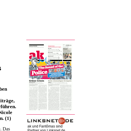
s
eben
iträge,
rführen.
Nicole
um
.
(1)
ak und Fantômas sind
e. Das
Partner von Linksnet.de