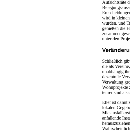
Aufsichtsräte d
Belegungsaussc
Entscheidungen
wird in kleine
wurden, und Tr
genießen die H
zusammengeschl
unter den Proje
Veränderu
Schließlich gi
die als Verein
unabhängig ihr
dezentrale Ver
Verwaltung gro
Wohnprojekte z
teurer sind al
Eher ist damit
lokalen Gegeben
Mietausfallkos
anfallende In
herauszuziehen
Wahrscheinlich