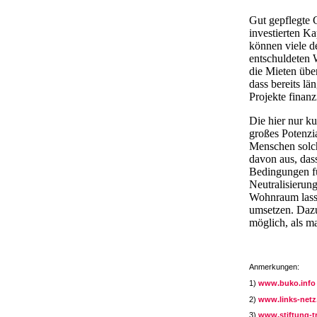
Gut gepflegte 
investierten K
können viele d
entschuldeten 
die Mieten übe
dass bereits l
Projekte finan
Die hier nur k
großes Potenzi
Menschen solch
davon aus, das
Bedingungen fü
Neutralisierun
Wohnraum lasse
umsetzen. Dazu 
möglich, als ma
Anmerkungen:
1)
www.buko.info
2)
www.links-netz
3)
www.stiftung-tr