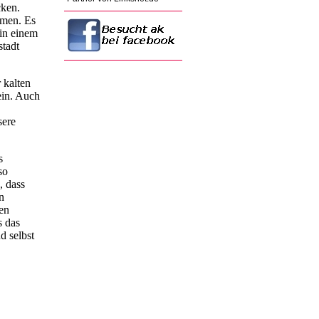
cken.
hmen. Es
 in einem
stadt
 kalten
sein. Auch
sere
s
so
, dass
n
en
s das
d selbst