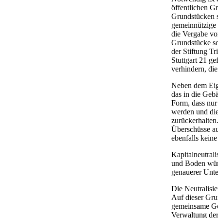
öffentlichen G
Grundstücken s
gemeinnützige
die Vergabe von
Grundstücke so
der Stiftung Tr
Stuttgart 21 ge
verhindern, di
Neben dem Eige
das in die Gebä
Form, dass nur
werden und die
zurückerhalten.
Überschüsse au
ebenfalls kein
Kapitalneutral
und Boden würd
genauerer Unt
Die Neutralis
Auf dieser Gru
gemeinsame Ges
Verwaltung der