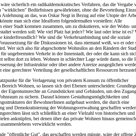
 wäre sicherlich ein radikaldemokratisches Verfahren, das die Vergabe 
"wirklichen" Bedürfnissen gewährleistet, ohne die Bevorteilung Einze
n Anlehnung an das, was Oskar Negt in Bezug auf eine Utopie der Arbe
 könnte man sich eine Idealform folgendermaßen vorstellen: Alle
 einer Stadt kommen zusammen, um zu diskutieren, wie der Wohn- u
taltet werden soll: Wie viel Platz hat jede/r? Wie laut oder leise ist es?
Wie kinderfreundlich? Wie sind die Verkehrsanbindung und die soziale
Voraussetzung für die Diskussionen ist, dass niemand weiß, wo er oder 
rd. Wer sich also für abgeschottete Wohnsilos an den Rändern der Stad
 für ungebremsten Verkehr in der Innenstadt, der oder die kann sich nic
cht selbst dort zu leben. Wohnen in schlechter Lage würde dann, so die I
esserung der Infrastruktur oder über andere Anreize ausgeglichen werde
mt eine gerechtere Verteilung der gesellschaftlichen Ressourcen herzustel
tzpunke für die Verlagerung von privatem Konsum zu öffentlicher
im Bereich Wohnen, so lassen sich drei Ebenen unterscheiden: Grundleg
 der Eigentumsrechte an Grundstücken und Gebäuden, um den Zugang
ohnraum zu sichern. Darauf können Gestaltungsmöglichkeiten und
ngsstrukturen der BewohnerInnen aufgebaut werden, die durch eine
ung und Demokratisierung der Wohnungsverwaltung geschaffen werden
ngsrechten lässt sich schließlich an einer Vielzahl von historischen und
pielen anknüpfen, bei denen über das private Wohnen hinaus gemeinsch
Zusammenlebens verwirklicht werden.
de "öffentliche Gut", das geschaffen werden müsste, wäre der offene