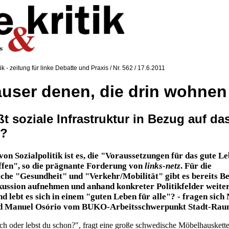
tik - zeitung für linke Debatte und Praxis / Nr. 562 / 17.6.2011
äuser denen, die drin wohnen
t soziale Infrastruktur in Bezug auf da
?
on Sozialpolitik ist es, die "Voraussetzungen für das gute L
affen", so die prägnante Forderung vo
n
links-netz
. Fü
r die
he "Gesundheit" und "Verkehr/Mobilität" gibt es bereits Be
skussion aufnehmen und anhand konkreter Politikfelder weite
 lebt es sich in einem "guten Leben für alle"? - fragen sich 
d Manuel Osório vom BUKO-Arbeitsschwerpunkt Stadt-Ra
h oder lebst du schon?", fragt eine große schwedische Möbelhauskett