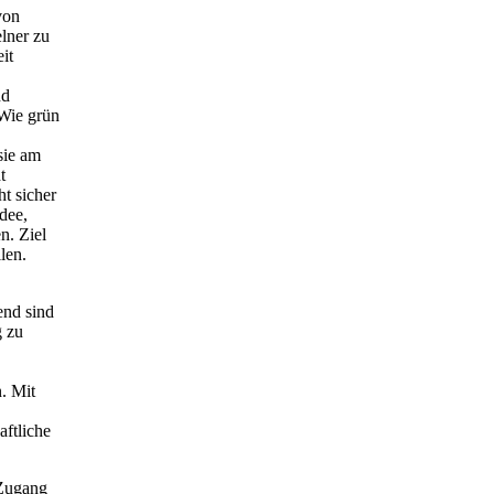
von
lner zu
it
nd
 Wie grün
sie am
t
ht sicher
dee,
n. Ziel
len.
end sind
 zu
. Mit
aftliche
 Zugang