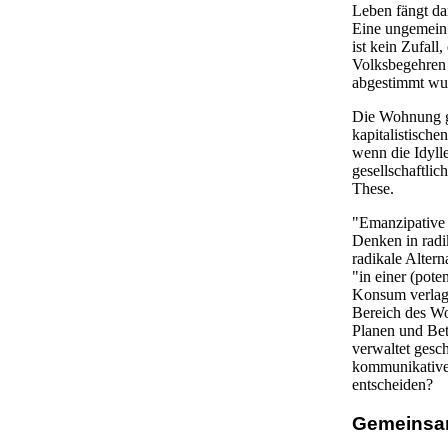
Leben fängt da
Eine ungemein 
ist kein Zufal
Volksbegehren 
abgestimmt wur
Die Wohnung gil
kapitalistische
wenn die Idyll
gesellschaftli
These.
"Emanzipative G
Denken in radi
radikale Alter
"in einer (pote
Konsum verlag
Bereich des Wo
Planen und Betr
verwaltet gesch
kommunikativen
entscheiden?
Gemeinsam