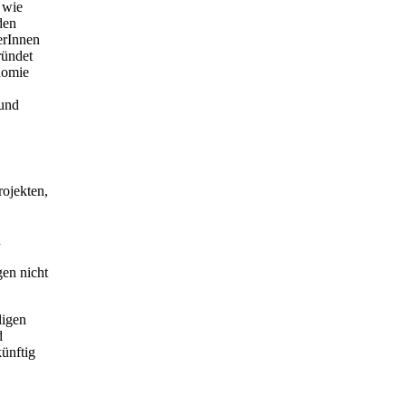
 wie
den
erInnen
ründet
nomie
bund
rojekten,
n
en nicht
ligen
d
künftig