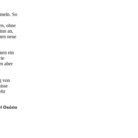
mmeln. So
en, ohne
inn an,
enen neue
nen ein
wie
en aber
g von
isse
ehr
l Osório