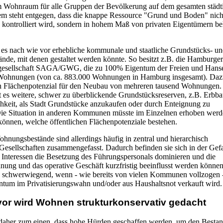
 Wohnraum für alle Gruppen der Bevölkerung auf dem gesamten städt
em steht entgegen, dass die knappe Ressource "Grund und Boden" nich
ch kontrolliert wird, sondern in hohem Maß von privaten Eigentümern be
t es nach wie vor erhebliche kommunale und staatliche Grundstücks- u
de, mit denen gestaltet werden könnte. So besitzt z.B. die Hamburger
sellschaft SAGA/GWG, die zu 100% Eigentum der Freien und Hansest
Wohnungen (von ca. 883.000 Wohnungen in Hamburg insgesamt). Da
n Flächenpotenzial für den Neubau von mehreren tausend Wohnungen.
bt es weitere, schwer zu überblickende Grundstücksreserven, z.B. Erbba
hkeit, als Stadt Grundstücke anzukaufen oder durch Enteignung zu
ie Situation in anderen Kommunen müsste im Einzelnen erhoben wer
können, welche öffentlichen Flächenpotenziale bestehen.
ungsbestände sind allerdings häufig in zentral und hierarchisch
 Gesellschaften zusammengefasst. Dadurch befinden sie sich in der Gefa
he Interessen die Besetzung des Führungspersonals dominieren und die
lanung und das operative Geschäft kurzfristig beeinflusst werden könne
 schwerwiegend, wenn - wie bereits von vielen Kommunen vollzogen 
entum im Privatisierungswahn und/oder aus Haushaltsnot verkauft wird.
vor wird Wohnen strukturkonservativ gedacht
daher zum einen, dass hohe Hürden geschaffen werden, um den Bestan