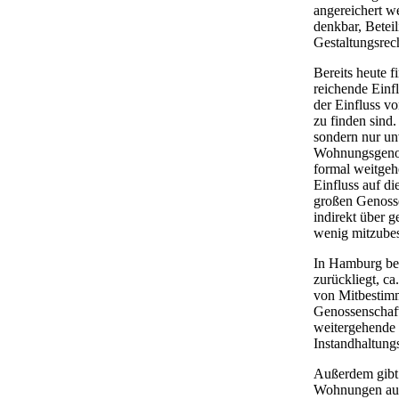
angereichert w
denkbar, Betei
Gestaltungsrec
Bereits heute 
reichende Einfl
der Einfluss v
zu finden sind
sondern nur un
Wohnungsgenoss
formal weitgeh
Einfluss auf d
großen Genosse
indirekt über g
wenig mitzubes
In Hamburg bes
zurückliegt, ca
von Mitbestimm
Genossenschaf
weitergehende 
Instandhaltungs
Außerdem gibt 
Wohnungen aus