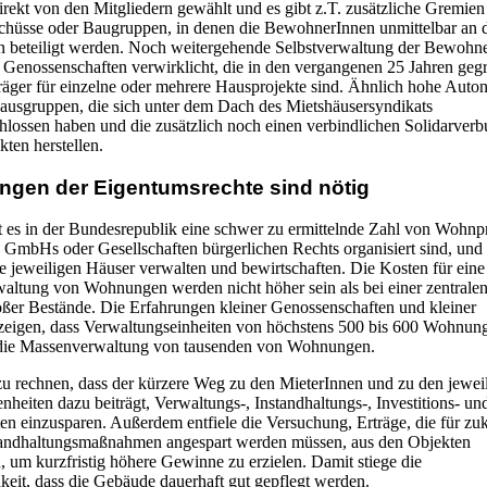
irekt von den Mitgliedern gewählt und es gibt z.T. zusätzliche Gremien
hüsse oder Baugruppen, in denen die BewohnerInnen unmittelbar an 
 beteiligt werden. Noch weitergehende Selbstverwaltung der Bewohn
n Genossenschaften verwirklicht, die in den vergangenen 25 Jahren geg
äger für einzelne oder mehrere Hausprojekte sind. Ähnlich hohe Auto
ausgruppen, die sich unter dem Dach des Mietshäusersyndikats
ossen haben und die zusätzlich noch einen verbindlichen Solidarver
kten herstellen.
ngen der Eigentumsrechte sind nötig
bt es in der Bundesrepublik eine schwer zu ermittelnde Zahl von Wohnp
e, GmbHs oder Gesellschaften bürgerlichen Rechts organisiert sind, und
e jeweiligen Häuser verwalten und bewirtschaften. Die Kosten für eine
waltung von Wohnungen werden nicht höher sein als bei einer zentrale
ßer Bestände. Die Erfahrungen kleiner Genossenschaften und kleiner
eigen, dass Verwaltungseinheiten von höchstens 500 bis 600 Wohnung
s die Massenverwaltung von tausenden von Wohnungen.
 zu rechnen, dass der kürzere Weg zu den MieterInnen und zu den jewei
heiten dazu beiträgt, Verwaltungs-, Instandhaltungs-, Investitions- un
ten einzusparen. Außerdem entfiele die Versuchung, Erträge, die für zu
standhaltungsmaßnahmen angespart werden müssen, aus den Objekten
, um kurzfristig höhere Gewinne zu erzielen. Damit stiege die
keit, dass die Gebäude dauerhaft gut gepflegt werden.