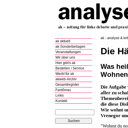
ak - analyse & kri
ak aktuell
ak-Sonderbeilagen
Die H
Veranstaltungen
Wir über uns
Hier gibt's ak
Was heiß
Bestellen / Service
Wohnen
Werbt für ak
akweb-Archiv
Gesamtregister
Die Aufgabe v
Fantômas
aller zu sch
Links
Themenbereic
Kontakt
die diese Di
Wie wohnt und
Vrenegor un
"Wohnst du noc