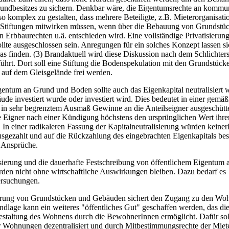
rundbesitzes zu sichern. Denkbar wäre, die Eigentumsrechte an kommu
o komplex zu gestalten, dass mehrere Beteiligte, z.B. Mieterorganisat
 Stiftungen mitwirken müssen, wenn über die Bebauung von Grundstü
 Erbbaurechten u.ä. entschieden wird. Eine vollständige Privatisierung
llte ausgeschlossen sein. Anregungen für ein solches Konzept lassen si
ias finden. (3) Brandaktuell wird diese Diskussion nach dem Schlichter
führt. Dort soll eine Stiftung die Bodenspekulation mit den Grundstück
e auf dem Gleisgelände frei werden.
ntum an Grund und Boden sollte auch das Eigenkapital neutralisiert 
ude investiert wurde oder investiert wird. Dies bedeutet in einer gemäß
 in sehr begrenztem Ausmaß Gewinne an die Anteilseigner ausgeschütt
 Eigner nach einer Kündigung höchstens den ursprünglichen Wert ihrer
 In einer radikaleren Fassung der Kapitalneutralisierung würden keinerl
sgezahlt und auf die Rückzahlung des eingebrachten Eigenkapitals be
e Ansprüche.
isierung und die dauerhafte Festschreibung von öffentlichem Eigentum
en nicht ohne wirtschaftliche Auswirkungen bleiben. Dazu bedarf es
ersuchungen.
ierung von Grundstücken und Gebäuden sichert den Zugang zu den Wo
ndlage kann ein weiteres "öffentliches Gut" geschaffen werden, das di
taltung des Wohnens durch die BewohnerInnen ermöglicht. Dafür soll
 Wohnungen dezentralisiert und durch Mitbestimmungsrechte der Miet