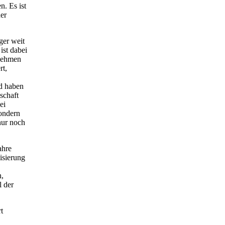
. Es ist
er
ger weit
ist dabei
rnehmen
rt,
d haben
schaft
ei
sondern
nur noch
ahre
isierung
n,
l der
t