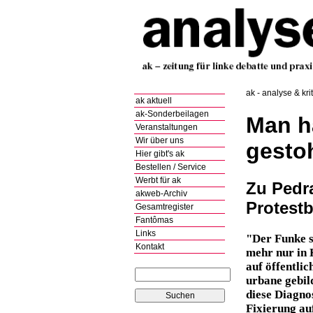
ak - analyse & kri
ak aktuell
ak-Sonderbeilagen
Man h
Veranstaltungen
Wir über uns
gesto
Hier gibt's ak
Bestellen / Service
Werbt für ak
Zu Pedr
akweb-Archiv
Protest
Gesamtregister
Fantômas
Links
"Der Funke s
Kontakt
mehr nur in 
auf öffentli
urbane gebil
diese Diagno
Fixierung au