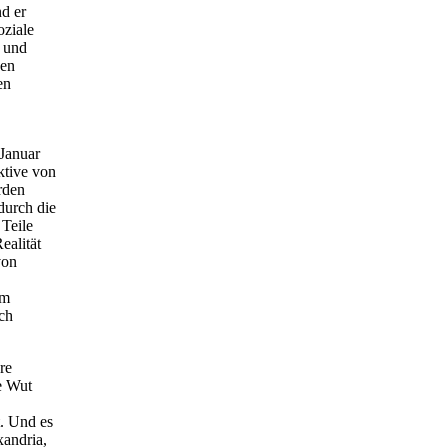
nd er
oziale
n und
den
en
 Januar
ktive von
rden
durch die
 Teile
ealität
von
rm
ch
re
e Wut
t. Und es
andria,