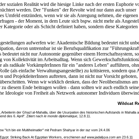
er sozialen Realität wird die hiesige Linke nach der ersten Euphorie v
rnüchtert werden. Der "Funken" der Revolte wird nur dann auch unser
ches Umfeld entzünden, wenn wir sie als Anregung nehmen, die eigenen 
erfragen - der Moment, in dem Leute sich bspw. nicht mehr als Angestel
er Kategorie oder als Schicht definiert haben, sondern diese Kategorien 
gestellungen aufwerfen wie: Akademische Bildung bedeutet nicht unb
pation, davon untrennbar ist sie Berufsqualifikation zur "Führungskraf
s bedeutet nicht nur Autonomie gegenüber einem Herrschaftssystem, s
g von Kollektivität im Arbeitsalltag. Wenn sich Gewerkschaftsfunktion
te als radikale VorkämpferInnen für ein "anderes Leben" aufführen, ohn
Rolle (als einfache Verwaltungsangestellte) zu kritisieren, sondern qua 
 und ProjektleiterInnen auftreten, dann ist nicht nur Vorsicht geboten,
 überschritten. Wenn wir wirklich denken, dass der Neoliberalismus am 
 zu diesem Ende beitragen wollen - dann sollten wir auch endlich seine
sche Ideologie von Freiheit als Netzwerk autonomer Individuen überwin
Wildcat R
 Arbeiterin der Ghazl al-Mahalla, über die Usurpation des historischen Aufstands in Mahalla a
nd des 6. April". Zitiert nach
le monde diplomatique
, 12.8.11.
iew "Ich bin ein Multiheimatler" mit Pedram Shahyar in der
taz
vom 24.4.06
Egypt: Striking Back At Egyptian Workers, erschienen auf
www.jadaliyya.com
am 23.6.11