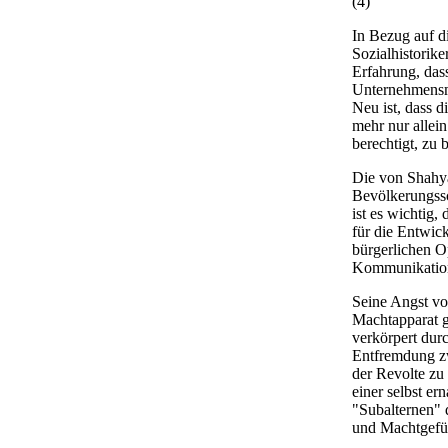
(4)
In Bezug auf d
Sozialhistorike
Erfahrung, das
Unternehmensma
Neu ist, dass 
mehr nur allein
berechtigt, zu
Die von Shahya
Bevölkerungssc
ist es wichtig,
für die Entwic
bürgerlichen O
Kommunikation
Seine Angst vo
Machtapparat g
verkörpert dur
Entfremdung z
der Revolte zu
einer selbst er
"Subalternen" 
und Machtgefüg