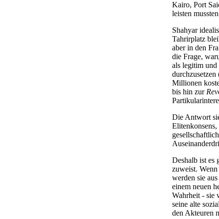
Kairo, Port Sai
leisten mussten
Shahyar ideali
Tahrirplatz ble
aber in den Fr
die Frage, war
als legitim un
durchzusetzen 
Millionen kost
bis hin zur
Rev
Partikularinter
Die Antwort sie
Elitenkonsens, 
gesellschaftlic
Auseinanderdri
Deshalb ist es
zuweist. Wenn 
werden sie aus
einem neuen her
Wahrheit - sie 
seine alte sozi
den Akteuren n