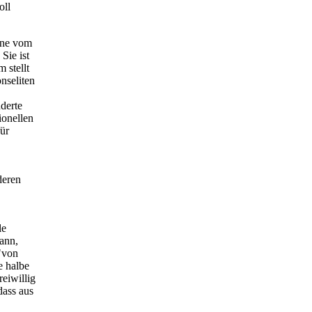
oll
une vom
Sie ist
 stellt
nseliten
derte
ionellen
für
deren
le
ann,
"von
e halbe
reiwillig
dass aus