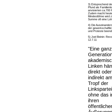
3) Entsprechend der
Pfund als Familienl
anvisierten ca.700 
Zudem macht heute 
Mindestlöhne wird z
Summe oft eine Lohn
4) Die Auseinander
der gewerkschaftli
und Proteste been
5) Joel Beinin: Re
12.7.11
"Eine gan
Generation
akademisc
Linken hän
direkt oder
indirekt a
Tropf der
Linkspartei
ohne das i
ihren
öffentliche