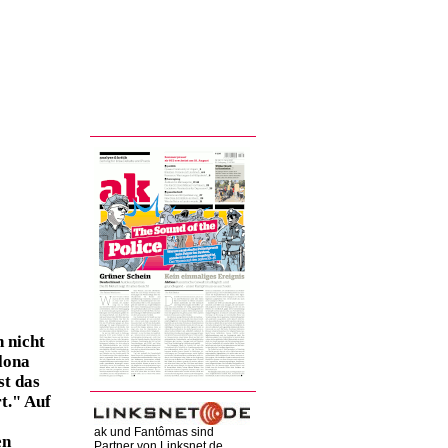
h nicht
lona
st das
t." Auf
ak und Fantômas sind
en
Partner von Linksnet.de