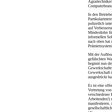
Agrartechniker
Computerbranche
In den Betrieb
Partikularinter
polizeilich un
auf Verbesserun
Mindestlohn füh
informellen Se
nach oben hat 
Prämiensystem 
Mit der Auflös
gefälschten Wa
beginnt nun de
Gewerkschaften 
Gewerkschaft ü
ausgedrückt ha
Es ist eine off
Vertretung von
verschiedener 
Arbeitenden!) 
manifestieren.
gesellschaftli