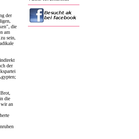
ng der
ligen,
ken", die
en am
zu sein,
adikale
indirekt
uch der
kspartei
Ägypten;
"Brot,
in die
 wir an
herte
Unruhen