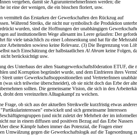
Innen vergeben, damit sie AgrarunternehmerInnen werden; die
 ist eine der wenigen, die ein bisschen floriert, usw.
en vermittelt das Erstarken der Gewerkschaften den Rückzug auf
essen. Während Streiks, die nicht nur symbolisch die Produktion unterb
terdrückt wurden, sind die Hoffnungen der unabhängigen Gewerkschaft
gen auf institutionellem Wege allesamt ins Leere gelaufen: Der geforde
rt für viele tatsächlich zu einer Lohnsenkung und hat für die Mehrzahl
ktor Arbeitenden sowieso keine Relevanz. (3) Die Begrenzung von Lö
selbst nach Einschätzung der halbstaatlichen
Al Ahram
keine Folgen, da
nicht berücksichtigt usw.
ung des Unterbaus der alten Staatsgewerkschaftsföderation ETUF, die 
hlen und Korruption begründet wurde, und dem Einfrieren ihres Verm
r Streit unter Gewerkschaftsoppositionellen und VertreterInnen unabhä
(was sich teilweise überschneidet), ob sie nicht doch das Erbe der alt
bernehmen sollten. Die gemeinsame Vision, die sich in den Arbeiterk
t, droht dem vereinzelten Alltagskampf zu weichen.
ene Frage, ob sich aus der aktuellen Streikwelle kurzfristig etwas anderes
 "Partikularinteressen" entwickelt und sich gemeinsame Interessen
Beschäftigtengruppen (und nicht zuletzt der Mehrheit der im informelle
nicht nur in einem diffusen und positiven Bezug auf das Erbe Nassers
 Aber diese Kämpfe haben immer das Potenzial, die Fragen einer
chen Umwälzung gegen die Gewerkschaftslogik auf die Tagesordnung zu