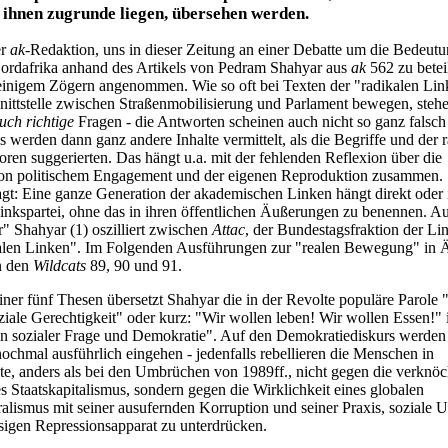
e ihnen zugrunde liegen, übersehen werden.
er
ak
-Redaktion, uns in dieser Zeitung an einer Debatte um die Bedeutu
ordafrika anhand des Artikels von Pedram Shahyar aus
ak
562 zu betei
einigem Zögern angenommen. Wie so oft bei Texten der "radikalen Lin
hnittstelle zwischen Straßenmobilisierung und Parlament bewegen, steh
uch
richtige
Fragen - die Antworten scheinen auch nicht so ganz falsch 
 werden dann ganz andere Inhalte vermittelt, als die Begriffe und der r
oren suggerierten. Das hängt u.a. mit der fehlenden Reflexion über die
on politischem Engagement und der eigenen Reproduktion zusammen.
agt: Eine ganze Generation der akademischen Linken hängt direkt oder 
inkspartei, ohne das in ihren öffentlichen Äußerungen zu benennen. A
r" Shahyar (1) oszilliert zwischen
Attac
, der Bundestagsfraktion der Lin
alen Linken". Im Folgenden Ausführungen zur "realen Bewegung" in 
in den
Wildcats
89, 90 und 91.
einer fünf Thesen übersetzt Shahyar die in der Revolte populäre Parole 
ziale Gerechtigkeit" oder kurz: "Wir wollen leben! Wir wollen Essen!" 
on sozialer Frage und Demokratie". Auf den Demokratiediskurs werden
nochmal ausführlich eingehen - jedenfalls rebellieren die Menschen in
te, anders als bei den Umbrüchen von 1989ff., nicht gegen die verknöc
s Staatskapitalismus, sondern gegen die Wirklichkeit eines globalen
ralismus mit seiner ausufernden Korruption und seiner Praxis, soziale 
esigen Repressionsapparat zu unterdrücken.