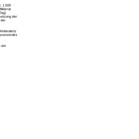
: 1.500
litärrat
Tag).
setzung der
 der
 Ambivalenz
ssenstreiks
m am