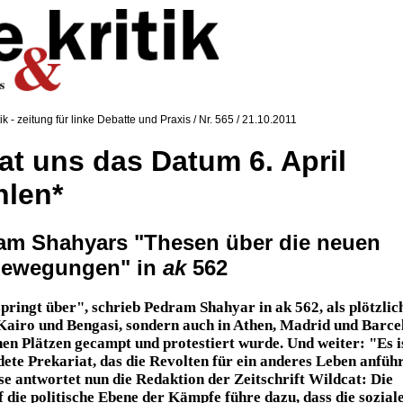
tik - zeitung für linke Debatte und Praxis / Nr. 565 / 21.10.2011
at uns das Datum 6. April
hlen*
am Shahyars "Thesen über die neuen
bewegungen" in
ak
562
pringt über", schrieb Pedram Shahyar in ak 562, als plötzlic
Kairo und Bengasi, sondern auch in Athen, Madrid und Barce
chen Plätzen gecampt und protestiert wurde. Und weiter: "Es i
dete Prekariat, das die Revolten für ein anderes Leben anführ
se antwortet nun die Redaktion der Zeitschrift Wildcat: Die
f die politische Ebene der Kämpfe führe dazu, dass die sozial