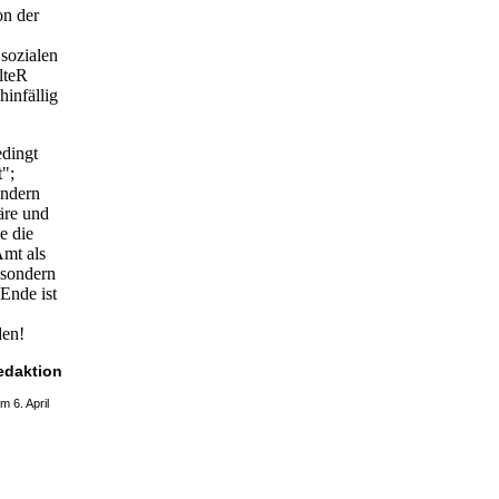
on der
sozialen
lteR
hinfällig
edingt
t";
ondern
äre und
e die
Amt als
 sondern
Ende ist
den!
edaktion
m 6. April