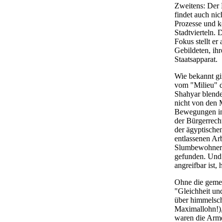
Zweitens: Der 
findet auch nic
Prozesse und k
Stadtvierteln. 
Fokus stellt e
Gebildeten, ih
Staatsapparat.
Wie bekannt gi
vom "Milieu" de
Shahyar blend
nicht von den M
Bewegungen in 
der Bürgerrech
der ägyptischen
entlassenen Ar
SlumbewohnerIn
gefunden. Und 
angreifbar ist
Ohne die gemei
"Gleichheit un
über himmelsch
Maximallohn!),
waren die Arme