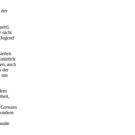
 der
ert].
 nicht
 Jugend'
ierten
atürlich
gen; auch
s der
, um
 dem
heit,
e
 Grenzen
 sondern
anäle