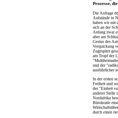
Prozesse, di
Die Anfrage d
Aufstände in N
haben wir mit 
sich an der Sc
Anfang zwar
a
aber am Schluss
Gestus des Aut
Verquickung v
Zugespitzt ges
am Tropf der L
"Multiheimatle
und der "radik
ausführlicher 
In der ersten s
Freiheit und so
der "Einheit v
anderer Stelle 
Nordafrika heu
Bürokratie eine
Wirtschaftslibe
durch einen ri