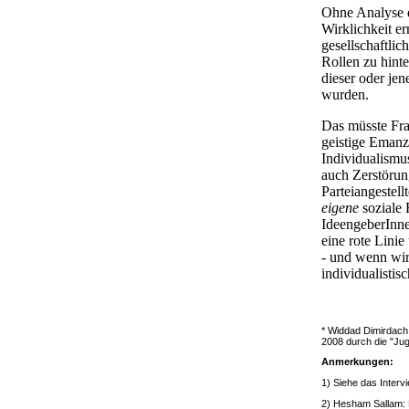
Ohne Analyse d
Wirklichkeit e
gesellschaftli
Rollen zu hint
dieser oder jen
wurden.
Das müsste Fra
geistige Emanzi
Individualismu
auch Zerstörun
Parteiangestell
eigene
soziale 
IdeengeberInnen
eine rote Linie
- und wenn wir
individualisti
* Widdad Dimirdach,
2008 durch die "Juge
Anmerkungen:
1) Siehe das Interv
2) Hesham Sallam: 