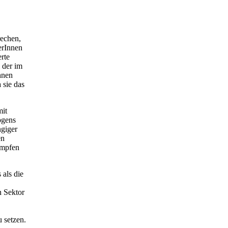
rechen,
erInnen
rte
 der im
hnen
 sie das
mit
ögens
ngiger
en
ämpfen
 als die
n Sektor
 setzen.