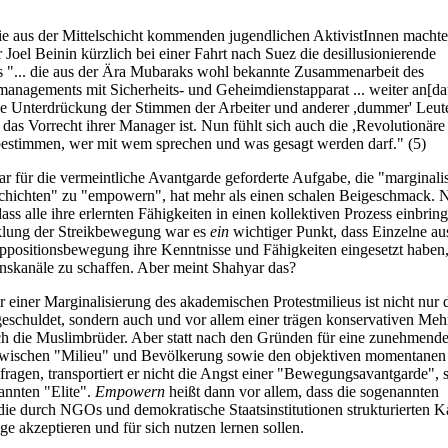
ie aus der Mittelschicht kommenden jugendlichen AktivistInnen machte
r Joel Beinin kürzlich bei einer Fahrt nach Suez die desillusionierende
s "... die aus der Ära Mubaraks wohl bekannte Zusammenarbeit des
nagements mit Sicherheits- und Geheimdienstapparat ... weiter an[dau
die Unterdrückung der Stimmen der Arbeiter und anderer ,dummer' Leute
 das Vorrecht ihrer Manager ist. Nun fühlt sich auch die ,Revolutionäre
 bestimmen, wer mit wem sprechen und was gesagt werden darf." (5)
r für die vermeintliche Avantgarde geforderte Aufgabe, die "marginalis
hichten" zu "empowern", hat mehr als einen schalen Beigeschmack. N
 dass alle ihre erlernten Fähigkeiten in einen kollektiven Prozess einbrin
klung der Streikbewegung war es
ein
wichtiger Punkt, dass Einzelne au
ppositionsbewegung ihre Kenntnisse und Fähigkeiten eingesetzt haben
skanäle zu schaffen. Aber meint Shahyar das?
r einer Marginalisierung des akademischen Protestmilieus ist nicht nur
eschuldet, sondern auch und vor allem einer trägen konservativen Mehr
ch die Muslimbrüder. Aber statt nach den Gründen für eine zunehmend
wischen "Milieu" und Bevölkerung sowie den objektiven momentanen
 fragen, transportiert er nicht die Angst einer "Bewegungsavantgarde",
nannten "Elite".
Empowern
heißt dann vor allem, dass die sogenannten
die durch NGOs und demokratische Staatsinstitutionen strukturierten K
e akzeptieren und für sich nutzen lernen sollen.