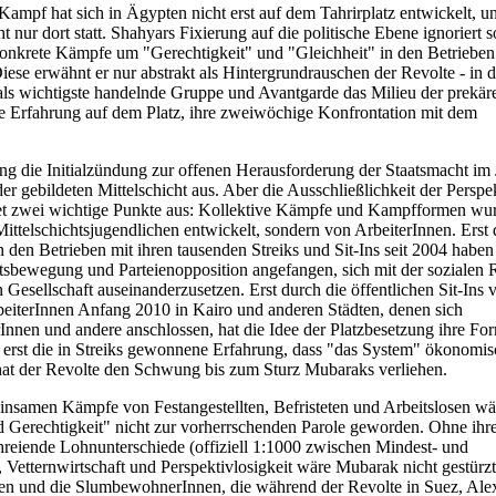
Kampf hat sich in Ägypten nicht erst auf dem Tahrirplatz entwickelt, u
ht nur dort statt. Shahyars Fixierung auf die politische Ebene ignoriert s
onkrete Kämpfe um "Gerechtigkeit" und "Gleichheit" in den Betriebe
Diese erwähnt er nur abstrakt als Hintergrundrauschen der Revolte - in 
r als wichtigste handelnde Gruppe und Avantgarde das Milieu der prekär
re Erfahrung auf dem Platz, ihre zweiwöchige Konfrontation mit dem
ng die Initialzündung zur offenen Herausforderung der Staatsmacht im
r gebildeten Mittelschicht aus. Aber die Ausschließlichkeit der Perspe
et zwei wichtige Punkte aus: Kollektive Kämpfe und Kampfformen wu
ittelschichtsjugendlichen entwickelt, sondern von ArbeiterInnen. Erst 
den Betrieben mit ihren tausenden Streiks und Sit-Ins seit 2004 haben
tsbewegung und Parteienopposition angefangen, sich mit der sozialen R
 Gesellschaft auseinanderzusetzen. Erst durch die öffentlichen Sit-Ins 
beiterInnen Anfang 2010 in Kairo und anderen Städten, denen sich
nen und andere anschlossen, hat die Idee der Platzbesetzung ihre Fo
erst die in Streiks gewonnene Erfahrung, dass "das System" ökonomis
, hat der Revolte den Schwung bis zum Sturz Mubaraks verliehen.
nsamen Kämpfe von Festangestellten, Befristeten und Arbeitslosen wä
d Gerechtigkeit" nicht zur vorherrschenden Parole geworden. Ohne ihr
reiende Lohnunterschiede (offiziell 1:1000 zwischen Mindest- und
 Vetternwirtschaft und Perspektivlosigkeit wäre Mubarak nicht gestürz
n und die SlumbewohnerInnen, die während der Revolte in Suez, Alex