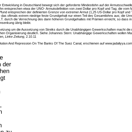
 Entwicklung in Deutschland bewegt sich der geforderte Mindestlohn auf der Armutsschwelle
ohn entsprechen etwa der UNO- Armutsdefinition von zwei Dollar pro Kopf und Tag; die vom Mi
Pfund entsprechen der definierten Grenze von extremer Armut (1,25 US-Dollar pro Kopf und 
das oftmals extrem niedrige feste Grundgehalt nur einen Teil des Gesamtlohns aus; die Um
.T. durch die Verrechnung des dann höheren Grundgehaltes mit Prämien erreicht, so dass in
senkung übrig bleibt.
setzung um die Aussetzung von Streiks durch die Unabhängigen Gewerkschaften macht die
chen Organisierung deutlich. Siehe Johannes Stern: Unabhängige Gewerkschaften wollen Ma
den,
Linke Zeitung
, 2.10.11
volution And Repression On The Banks Of The Suez Canal, erschienen auf www.jadaliyya.co
ze
 der
hen
gt
m
,
n
n