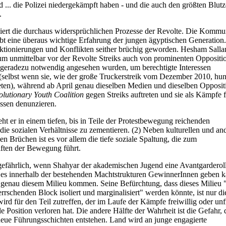
d ... die Polizei niedergekämpft haben - und die auch den größten Blutz
.
siert die durchaus widersprüchlichen Prozesse der Revolte. Die Komm
ibt eine überaus wichtige Erfahrung der jungen ägyptischen Generation. 
aktionierungen und Konflikten seither brüchig geworden. Hesham Sallam
um unmittelbar vor der Revolte Streiks auch von prominenten Oppositio
d geradezu notwendig angesehen wurden, um berechtigte Interessen
(selbst wenn sie, wie der große Truckerstreik vom Dezember 2010, hun
eten), während ab April genau dieselben Medien und dieselben Opposit
olutionary Youth Coalition
gegen Streiks auftreten und sie als Kämpfe 
essen denunzieren.
ht er in einem tiefen, bis in Teile der Protestbewegung reichenden
die sozialen Verhältnisse zu zementieren. (2) Neben kulturellen und an
hen Brüchen ist es vor allem die tiefe soziale Spaltung, die zum
ften der Bewegung führt.
 gefährlich, wenn Shahyar der akademischen Jugend eine Avantgarderol
es innerhalb der bestehenden Machtstrukturen GewinnerInnen geben k
 genau diesem Milieu kommen. Seine Befürchtung, dass dieses Milieu 
rschenden Block isoliert und marginalisiert" werden könnte, ist nur di
wird für den Teil zutreffen, der im Laufe der Kämpfe freiwillig oder unf
ale Position verloren hat. Die andere Hälfte der Wahrheit ist die Gefahr, 
eue Führungsschichten entstehen. Land wird an junge engagierte