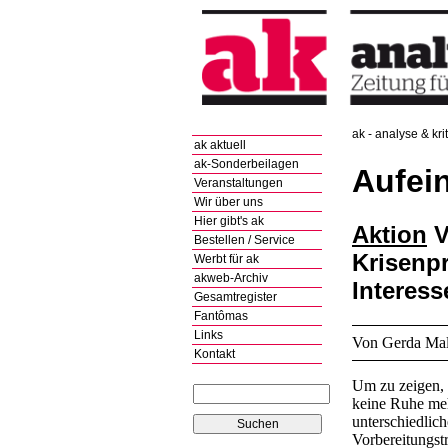
ak - analyse & kri
ak aktuell
ak-Sonderbeilagen
Aufei
Veranstaltungen
Wir über uns
Hier gibt's ak
Aktion
V
Bestellen / Service
Krisenpr
Werbt für ak
akweb-Archiv
Interess
Gesamtregister
Fantômas
Links
Von Gerda Mal
Kontakt
Um zu zeigen, 
keine Ruhe meh
unterschiedlic
Vorbereitungst