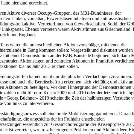
hatte niemand gerechnet.
n Aktive diverser Occupy-Gruppen, des M31-Bündnisses, der
ischen Linken, von attac, Erwerbsloseninitiativen und antirassistischen
ldungsstreikaktive, VertreterInnen von Gewerkschaften, Solid, der Gr
 Linkspartei. Ebenso vertreten waren AktivistInnen aus Griechenland, I
reich und England.
fens waren die unterschiedlichen Aktionsvorschläge, mit denen die
 hierzulande in Gang kommen sollen: Vorgestellt und diskutiert wurden 
z mit einer Demonstration an der EZB-Baustelle beginnen, sich dann M
dezentralen Aktionstagen und zentralen Aktionen in Frankfurt verdichte
taktionen bis ins Jahr 2013 reichen sollen.
eitungstreffen kamen nicht nur die üblichen Verdächtigen zusammen. 
esse und auch die Bereitschaft zu erkennen, sich vielfältig und aktiv an
hen Aktionen zu beteiligen. Vor dem Hintergrund der Demonstrationen 
 zahlen nicht für eure Krise« 2009 und 2010 oder der letztendlich abg
 »Georg Büchner« 2010 scheint die Zeit der halbherzigen Versuche v
ise von links zu intervenieren.
rständigungsprozess soll eine breite Mobilisierung garantieren. Daran be
chaftslinke, die angesichts der im Frühjahr anstehenden
ersetzungen wesentlich zur Gesamtchoreografie der Krisenproteste 201
attac ist vertreten, wo trotz heterogener Positionen und Aktionsideen Ei