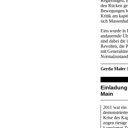
Regierungen, 
den Rücken gef
Bewegungen bei
Kritik am kapi
sich Massenhaf
Eins wurde in F
andauernde Übe
sind dabei die
Revolten, die 
mit Generalstr
Normalzustand 
Gerda Maler
l
Einladung
Main
2011 war ein 
demonstriert
Krise des Kap
zogen riesige
kampierten Z