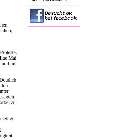
ünen
talien,
Proteste,
itte Mai
n und mit
Deutlich
 den
unter
esagten
orbei zu
teiligt
2
nigkeit