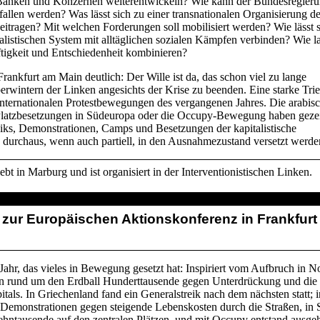
Banken und Konzernen weiterentwickeln? Wie kann der Bundesregieru
allen werden? Was lässt sich zu einer transnationalen Organisierung de
tragen? Mit welchen Forderungen soll mobilisiert werden? Wie lässt s
talistischen System mit alltäglichen sozialen Kämpfen verbinden? Wie l
tigkeit und Entschiedenheit kombinieren?
rankfurt am Main deutlich: Der Wille ist da, das schon viel zu lange
rwintern der Linken angesichts der Krise zu beenden. Eine starke Tri
 internationalen Protestbewegungen des vergangenen Jahres. Die arabis
Platzbesetzungen in Südeuropa oder die Occupy-Bewegung haben gezei
eiks, Demonstrationen, Camps und Besetzungen der kapitalistische
durchaus, wenn auch partiell, in den Ausnahmezustand versetzt werde
ebt in Marburg und ist organisiert in der Interventionistischen Linken.
 zur Europäischen Aktionskonferenz in Frankfurt
Jahr, das vieles in Bewegung gesetzt hat: Inspiriert vom Aufbruch in N
en rund um den Erdball Hunderttausende gegen Unterdrückung und die 
itals. In Griechenland fand ein Generalstreik nach dem nächsten statt; i
 Demonstrationen gegen steigende Lebenskosten durch die Straßen, in 
ehntausende auf den zentralen Plätzen, und mit Occupy entstand ausg