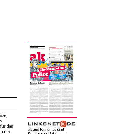
ise,
s
für das
ak und Fantômas sind
in der
Partner von Linksnet.de