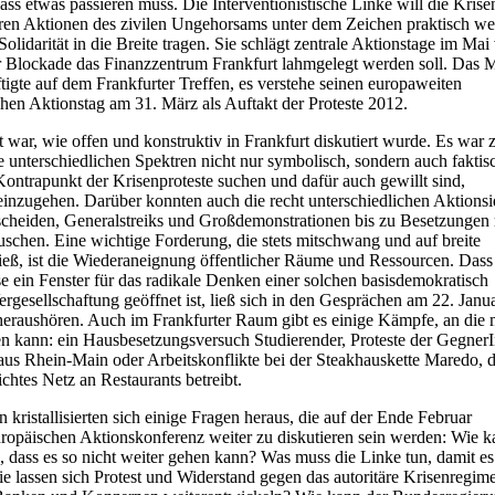
dass etwas passieren muss. Die Interventionistische Linke will die Krise
aren Aktionen des zivilen Ungehorsams unter dem Zeichen praktisch w
 Solidarität in die Breite tragen. Sie schlägt zentrale Aktionstage im Mai 
r Blockade das Finanzzentrum Frankfurt lahmgelegt werden soll. Das 
tigte auf dem Frankfurter Treffen, es verstehe seinen europaweiten
schen Aktionstag am 31. März als Auftakt der Proteste 2012.
war, wie offen und konstruktiv in Frankfurt diskutiert wurde. Es war 
e unterschiedlichen Spektren nicht nur symbolisch, sondern auch faktis
ntrapunkt der Krisenproteste suchen und dafür auch gewillt sind,
nzugehen. Darüber konnten auch die recht unterschiedlichen Aktionsi
cheiden, Generalstreiks und Großdemonstrationen bis zu Besetzungen r
uschen. Eine wichtige Forderung, die stets mitschwang und auf breite
eß, ist die Wiederaneignung öffentlicher Räume und Ressourcen. Dass
ise ein Fenster für das radikale Denken einer solchen basisdemokratisch
ergesellschaftung geöffnet ist, ließ sich in den Gesprächen am 22. Janu
eraushören. Auch im Frankfurter Raum gibt es einige Kämpfe, an die
n kann: ein Hausbesetzungsversuch Studierender, Proteste der Gegner
us Rhein-Main oder Arbeitskonflikte bei der Steakhauskette Maredo, d
ichtes Netz an Restaurants betreibt.
 kristallisierten sich einige Fragen heraus, die auf der Ende Februar
ropäischen Aktionskonferenz weiter zu diskutieren sein werden: Wie 
, dass es so nicht weiter gehen kann? Was muss die Linke tun, damit es
ie lassen sich Protest und Widerstand gegen das autoritäre Krisenregim