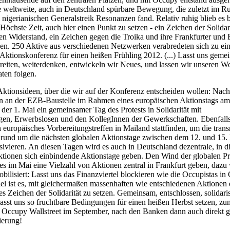
 weltweite, auch in Deutschland spürbare Bewegung, die zuletzt im R
 nigerianischen Generalstreik Resonanzen fand. Relativ ruhig blieb es b
Höchste Zeit, auch hier einen Punkt zu setzen - ein Zeichen der Solidari
n Widerstand, ein Zeichen gegen die Troika und ihre Frankfurter und 
en. 250 Aktive aus verschiedenen Netzwerken verabredeten sich zu ein
Aktionskonferenz für einen heißen Frühling 2012. (...) Lasst uns geme
streiten, weiterdenken, entwickeln wir Neues, und lassen wir unseren W
ten folgen.
Aktionsideen, über die wir auf der Konferenz entscheiden wollen: Nach
n an der EZB-Baustelle im Rahmen eines europäischen Aktionstags am
der 1. Mai ein gemeinsamer Tag des Protests in Solidarität mit
en, Erwerbslosen und den KollegInnen der Gewerkschaften. Ebenfall
 europäisches Vorbereitungstreffen in Mailand stattfinden, um die trans
 rund um die nächsten globalen Aktionstage zwischen dem 12. und 15.
sivieren. An diesen Tagen wird es auch in Deutschland dezentrale, in d
tionen sich einbindende Aktionstage geben. Den Wind der globalen Pr
s im Mai eine Vielzahl von Aktionen zentral in Frankfurt geben, dazu
bilisiert: Lasst uns das Finanzviertel blockieren wie die Occupistas in
el ist es, mit gleichermaßen massenhaften wie entschiedenen Aktionen 
s Zeichen der Solidarität zu setzen. Gemeinsam, entschlossen, solidari
Lasst uns so fruchtbare Bedingungen für einen heißen Herbst setzen, zu
 Occupy Wallstreet im September, nach den Banken dann auch direkt g
ierung!