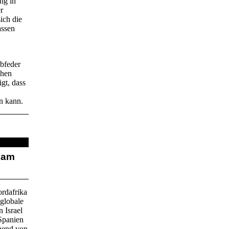
ng in
r
ich die
assen
ebfeder
chen
gt, dass
n kann.
 am
ordafrika
globale
n Israel
Spanien
ehend von