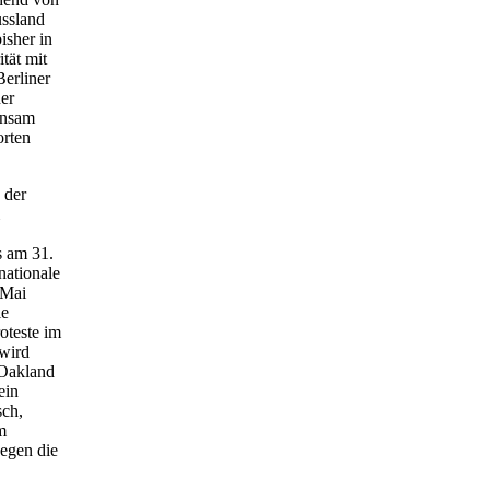
ussland
isher in
tät mit
Berliner
er
insam
orten
 der
s am 31.
nationale
 Mai
ie
oteste im
 wird
 Oakland
ein
sch,
m
egen die