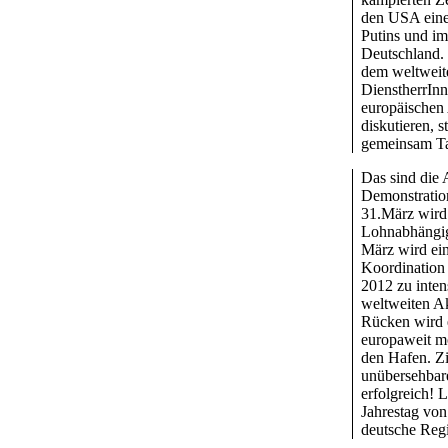
den USA eine
Putins und im
Deutschland. 
dem weltweite
DienstherrInn
europäischen 
diskutieren, 
gemeinsam Ta
Das sind die 
Demonstratio
31.März wird 
Lohnabhängig
März wird ein
Koordination
2012 zu inten
weltweiten Ak
Rücken wird e
europaweit mo
den Hafen. Zi
unübersehbare
erfolgreich! 
Jahrestag von
deutsche Reg