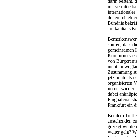
darin besteht, 
mit vermittelb
internationaler
denen mit eine
Bündnis bekräf
antikapitalisti
Bemerkenswert 
spüren, dass di
gemeinsamen Ko
Kompromisse ei
von Bürgerents
nicht hinwegtä
Zustimmung sti
jetzt in der Kr
organisierten V
immer wieder h
dabei anknüpfe
Flughafenausba
Frankfurt ein d
Bei dem Treffen
anstehenden eu
gezeigt werden
weiter geht? W