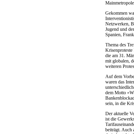
Mainmetropole 
Gekommen ware
Interventionist
Netzwerken, Bi
Jugend und der
Spanien, Frank
Thema des Tref
Krisenproteste
die am 31. Mär
mit globalen, 
weiteren Protes
Auf dem Vorber
waren das Inter
unterschiedlic
dem Motto »Wir
Bankenblockade
sein, in die Kr
Der aktuelle Ve
ist die Gewerks
Tarifauseinand
beiträgt. Auch 