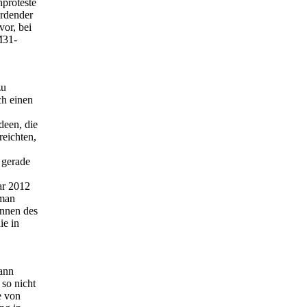
nproteste
erdender
vor, bei
M31-
zu
ch einen
deen, die
eichten,
 gerade
ar 2012
 man
Innen des
ie in
kann
 so nicht
e von