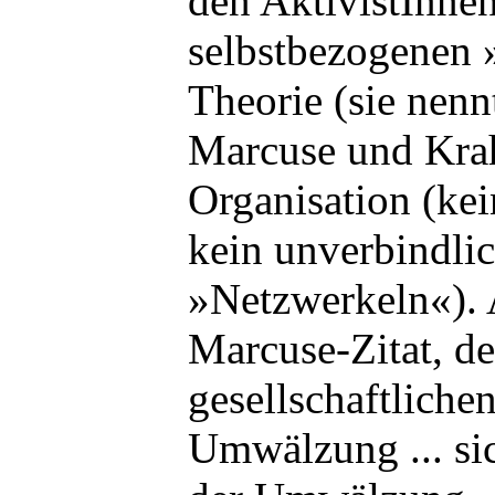
den AktivistInnen
selbstbezogenen 
Theorie (sie nen
Marcuse und Krah
Organisation (kei
kein unverbindli
»Netzwerkeln«). 
Marcuse-Zitat, d
gesellschaftliche
Umwälzung ... sic