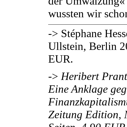
der Umwälzung« 
wussten wir scho
-> Stéphane Hess
Ullstein, Berlin 
EUR.
->
Heribert Prantl
Eine Anklage geg
Finanzkapitalism
Zeitung Edition,