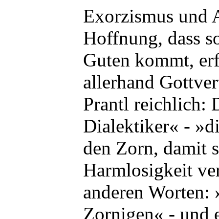
Exorzismus und A
Hoffnung, dass s
Guten kommt, erf
allerhand Gottve
Prantl reichlich: 
Dialektiker« - »d
den Zorn, damit s
Harmlosigkeit v
anderen Worten: »
Zornigen« - und e