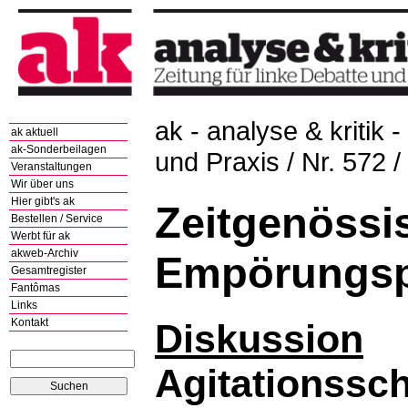
ak - analyse & kritik -
ak aktuell
ak-Sonderbeilagen
und Praxis / Nr. 572 
Veranstaltungen
Wir über uns
Hier gibt's ak
Zeitgenössi
Bestellen / Service
Werbt für ak
akweb-Archiv
Empörungs
Gesamtregister
Fantômas
Links
Kontakt
Diskussion
Agitationssch