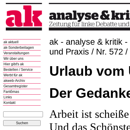
ak - analyse & kritik -
ak aktuell
ak-Sonderbeilagen
und Praxis / Nr. 572 
Veranstaltungen
Wir über uns
Hier gibt's ak
Urlaub vom 
Bestellen / Service
Werbt für ak
akweb-Archiv
Gesamtregister
Der Gedanke
Fantômas
Links
Kontakt
Arbeit ist scheiße 
Und das Schönste 