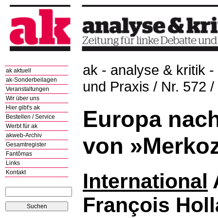
ak - analyse & kritik -
ak aktuell
ak-Sonderbeilagen
und Praxis / Nr. 572 
Veranstaltungen
Wir über uns
Hier gibt's ak
Europa nac
Bestellen / Service
Werbt für ak
akweb-Archiv
von »Merko
Gesamtregister
Fantômas
Links
Kontakt
International
François Holl