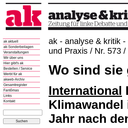
ak - analyse & kritik -
ak aktuell
ak-Sonderbeilagen
und Praxis / Nr. 573 
Veranstaltungen
Wir über uns
Hier gibt's ak
Wo sind sie
Bestellen / Service
Werbt für ak
akweb-Archiv
Gesamtregister
International
Fantômas
Links
Klimawandel i
Kontakt
Jahr nach de