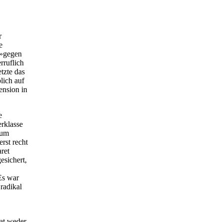
r
e
 »gegen
rruflich
tzte das
lich auf
ension in
e
erklasse
tum
erst recht
aret
esichert,
 Es war
 radikal
hat weder