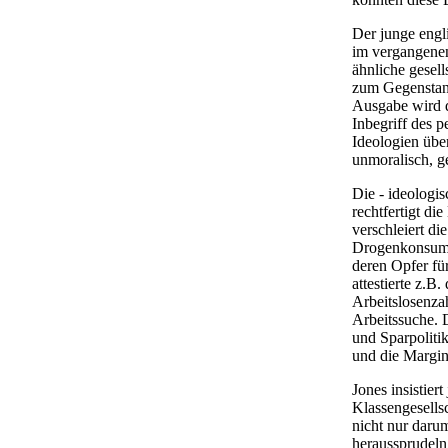
Der junge engl
im vergangenen
ähnliche gesell
zum Gegenstand
Ausgabe wird d
Inbegriff des p
Ideologien über
unmoralisch, ge
Die - ideologi
rechtfertigt di
verschleiert d
Drogenkonsum. 
deren Opfer fü
attestierte z.B
Arbeitslosenza
Arbeitssuche. 
und Sparpoliti
und die Margina
Jones insistier
Klassengesells
nicht nur darum
heraussprudeln