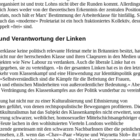
 organisiert ist und trotz Lohns nicht über die Runden kommt. Allerding
ich Jones weder von der theoretischen Erkenntnis der zentralen Positio
ariats, noch hält er Marx' Bestimmung der Arbeiterklasse für hinfällig.
auch das »moderne« Proletariat ist ein hoch fraktioniertes Kollektiv, des
pelt »frei« sind.
und Verantwortung der Linken
erklasse keine politisch relevante Heimat mehr in Britannien besitzt, hat
nicht nur der herrschenden Klasse und ihren Claqeuren in den Medien 
ojekten wie New Labour zu verdanken. Auch die liberale Linke hat es
egeben, sie zu verteidigen. »In der gesamten Linken hat es in den letz
kehr vom Klassenkampf und eine Hinwendung zur Identitätspolitik ge
 »Selbstverständlich sind die Kämpfe für die Befreiung der Frauen,
und ethnischen Minderheiten von außerordentlicher Bedeutung.« Aber
 Verdrängung des Klassenkampfes aus der Politik wunderbar zu verein
ung hat nicht nur zu einer Kulturalisierung und Ethnisierung von
ten geführt, von denen rechtspopulistische Bewegungen profitieren. Die
tikulturalismus hat das Subjekt des Klassenkampfes nicht erweitert, so
erung schwarzer, weiblicher, homosexueller Mittelschichtsangehöriger e
Heute lachen in den wohlsituierten Vierteln Londons weibliche
tzende gemeinsam mit den schwarzen NachbarInnen über die peinliche
rnsehen, z.B. wenn das »Chav«-Paar »Wayne und Waynetta Slob« ihr l