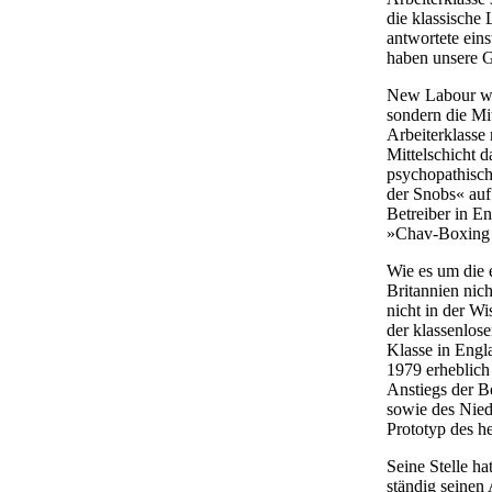
die klassische
antwortete ein
haben unsere G
New Labour wil
sondern die Mit
Arbeiterklasse 
Mittelschicht 
psychopathisch
der Snobs« auf
Betreiber in E
»Chav-Boxing 
Wie es um die e
Britannien nich
nicht in der W
der klassenlos
Klasse in Engl
1979 erheblich
Anstiegs der B
sowie des Niedr
Prototyp des he
Seine Stelle h
ständig seinen 