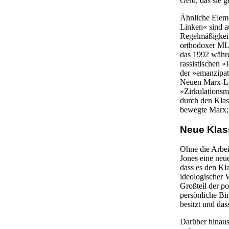
Geld, das sie 
Ähnliche Eleme
Linken« sind a
Regelmäßigkeit 
orthodoxer ML-
das 1992 währe
rassistischen »
der »emanzipat
Neuen Marx-Lek
»Zirkulationsm
durch den Klas
bewegte Marx; 
Neue Klas
Ohne die Arbeit
Jones eine neue
dass es den Kla
ideologischer 
Großteil der po
persönliche Bi
besitzt und das
Darüber hinaus