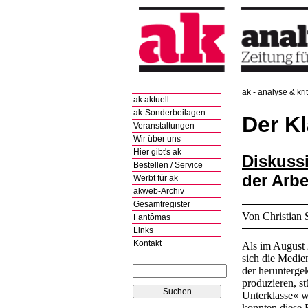
ak - analyse & kri
ak aktuell
ak-Sonderbeilagen
Der K
Veranstaltungen
Wir über uns
Hier gibt's ak
Diskuss
Bestellen / Service
der Arbe
Werbt für ak
akweb-Archiv
Gesamtregister
Von Christian 
Fantômas
Links
Kontakt
Als im August 
sich die Medie
der herunterge
produzieren, s
Unterklasse« w
konnten diese 