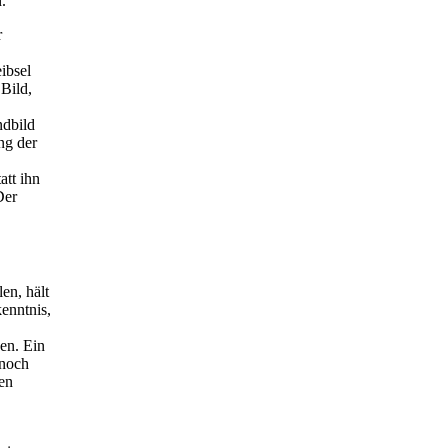
.
r
ibsel
Bild,
ndbild
ng der
att ihn
Der
en, hält
kenntnis,
en. Ein
 noch
ten