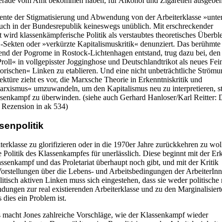
gerade vom Amt bekommen haben, für Alkohol und Zigaretten ausgeben
nte der Stigmatisierung und Abwendung von der Arbeiterklasse »unte
uch in der Bundesrepublik keineswegs unüblich. Mit erschreckender
wird klassenkämpferische Politik als verstaubtes theoretisches Überble
Sekten oder »verkürzte Kapitalismuskritik« denunziert. Das berühmte 
nd der Pogrome in Rostock-Lichtenhagen entstand, trug dazu bei, den
Proll« in vollgepisster Jogginghose und Deutschlandtrikot als neues Fei
orischen« Linken zu etablieren. Und eine nicht unbeträchtliche Strömu
türe zieht es vor, die Marxsche Theorie in Erkenntniskritik und
arxismus« umzuwandeln, um den Kapitalismus neu zu interpretieren, st
senkampf zu überwinden. (siehe auch Gerhard Hanloser/Karl Reitter: 
Rezension in ak 534)
senpolitik
erklasse zu glorifizieren oder in die 1970er Jahre zurückkehren zu woll
 Politik des Klassenkampfes für unerlässlich. Diese beginnt mit der Er
ssenkampf und das Proletariat überhaupt noch gibt, und mit der Kritik
Vorstellungen über die Lebens- und Arbeitsbedingungen der ArbeiterInn
litisch aktiven Linken muss sich eingestehen, dass sie weder politische
ndungen zur real existierenden Arbeiterklasse und zu den Marginalisier
s dies ein Problem ist.
 macht Jones zahlreiche Vorschläge, wie der Klassenkampf wieder