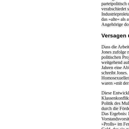
parteipolitisch
verabschiedet s
Industrieprolet
das »alte« als 
Angehörige dop
Versagen 
Dass die Arbeit
Jones zufolge 
politischen Pr
weitgehend aufg
Jahren eine Ab
schreibt Jones.
Homosexuellen 
waren »mit der
Diese Entwickl
Klassenkonflik
Politik des Mul
durch die Förd
Das Ergebnis: 
Vorstandsvorsi
»Prolls« im Fe