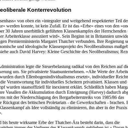
eoliberale Konterrevolution
senhass« von oben ein »integraler und weitgehend respektierter Teil de
ur« werden konnte, ist kein Zufall. Er ist das »Erbe« eines von den »on
über 30 Jahren unerbittlich geführten Klassenkampfes der Herrschenden
der Arbeiterklasse assoziiert wird«. Sein Beginn ist in Britannien unwide
igen Premierministerin Margaret Thatcher verbunden. Ihre Regierung se
onomische und ideologische Klassenprojekt des Neoliberalismus maßgeb
(siehe auch David Harvey: Kleine Geschichte des Neoliberalismus; Rez
dministration legte die Steuerbelastung radikal von den Reichen auf di
erung um. Sie privatisierte Staatsunternehmen. »Alte Werte der Arbeit
t wurden durch Ellenbogenindividualismus ersetzt«, individueller Reich
d die Verantwortung für individuelles Scheitern privatisiert. Klassen und 
f wurden staatsoffiziell für inexistent erklärt. Schließlich haben Marg
hre Vasallen die Akkumulation durch Enteignung (Harvey) dadurch abg
tens mit der Niederschlagung des Bergarbeiterstreiks von 1985/86 das
e Rückgrat des britischen Proletariats - die Gewerkschaften - brachen.
Klassenkampf als Idee vollständig zu eliminieren, ihn aber in der Praxis
«.
 bis heute wirksame Erbe der Thatcher-Ära besteht darin, dass die
 seitdem immer der Verlierer des Klassenkampfs geblieben ist.« Daran 