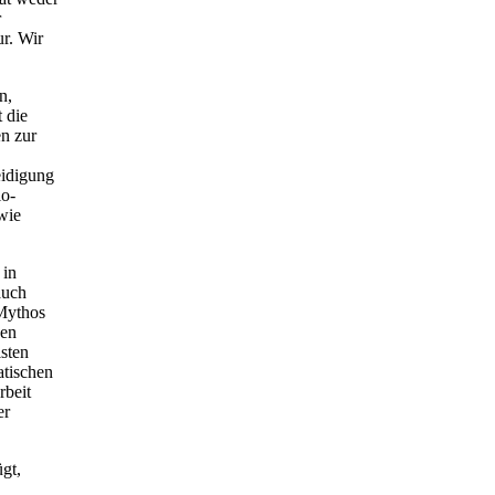
r
r. Wir
n,
 die
en zur
eidigung
io-
wie
 in
auch
 Mythos
den
isten
atischen
rbeit
er
gt,