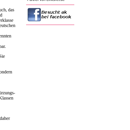
uch, das
nd
erklasse
eutschen
rennten
bar.
Sie
sondern
ürzungs-
 Klassen
 daher