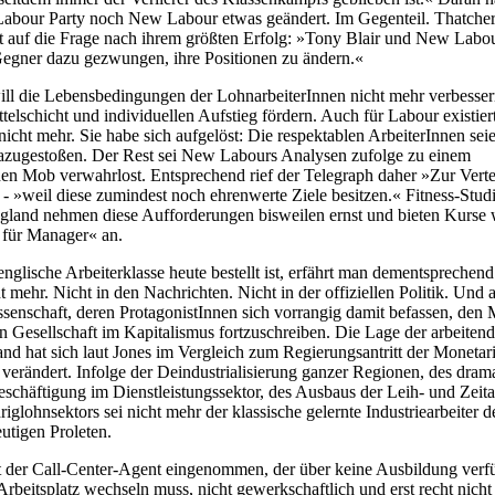
 Labour Party noch New Labour etwas geändert. Im Gegenteil. Thatche
st auf die Frage nach ihrem größten Erfolg: »Tony Blair und New Labou
egner dazu gezwungen, ihre Positionen zu ändern.«
l die Lebensbedingungen der LohnarbeiterInnen nicht mehr verbesser
telschicht und individuellen Aufstieg fördern. Auch für Labour existiert
nicht mehr. Sie habe sich aufgelöst: Die respektablen ArbeiterInnen sei
dazugestoßen. Der Rest sei New Labours Analysen zufolge zu einem
en Mob verwahrlost. Entsprechend rief der Telegraph daher »Zur Vert
 - »weil diese zumindest noch ehrenwerte Ziele besitzen.« Fitness-Stud
ngland nehmen diese Aufforderungen bisweilen ernst und bieten Kurse 
für Manager« an.
nglische Arbeiterklasse heute bestellt ist, erfährt man dementsprechend
t mehr. Nicht in den Nachrichten. Nicht in der offiziellen Politik. Und 
issenschaft, deren ProtagonistInnen sich vorrangig damit befassen, den
en Gesellschaft im Kapitalismus fortzuschreiben. Die Lage der arbeiten
and hat sich laut Jones im Vergleich zum Regierungsantritt der Monetar
 verändert. Infolge der Deindustrialisierung ganzer Regionen, des dram
eschäftigung im Dienstleistungssektor, des Ausbaus der Leih- und Zeita
iglohnsektors sei nicht mehr der klassische gelernte Industriearbeiter d
utigen Proleten.
at der Call-Center-Agent eingenommen, der über keine Ausbildung verfü
Arbeitsplatz wechseln muss, nicht gewerkschaftlich und erst recht nicht