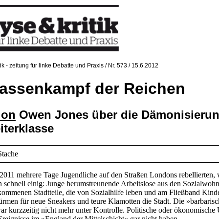
tik - zeitung für linke Debatte und Praxis / Nr. 573 / 15.6.2012
lassenkampf der Reichen
ion
Owen Jones über die Dämonisieru
iterklasse
Stache
2011 mehrere Tage Jugendliche auf den Straßen Londons rebellierten,
n schnell einig: Junge herumstreunende Arbeitslose aus den Sozialwo
kommenen Stadtteile, die von Sozialhilfe leben und am Fließband Kind
türmen für neue Sneakers und teure Klamotten die Stadt. Die »barbaris
ar kurzzeitig nicht mehr unter Kontrolle. Politische oder ökonomische
Ereignisse im »England der Mittelschicht« gar nicht haben.