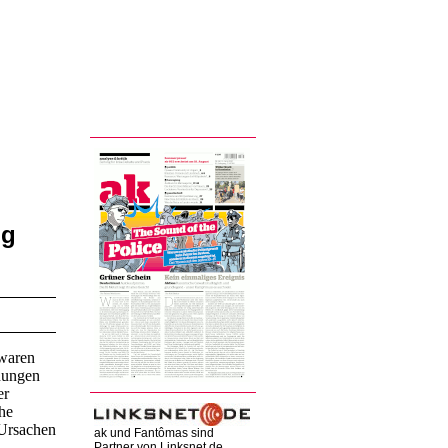
ng
 waren
hnungen
er
che
 Ursachen
ak und Fantômas sind
Partner von Linksnet.de