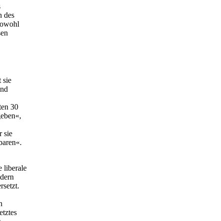
s
n des
 Sowohl
sen
 sie
und
ten 30
geben«,
 sie
baren«.
 liberale
ndern
rsetzt.
n
etztes