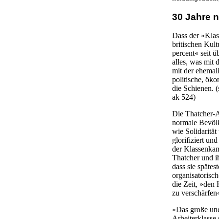
30 Jahre n
Dass der »Klas
britischen Kult
percent« seit 
alles, was mit 
mit der ehemal
politische, ök
die Schienen. 
ak 524)
Die Thatcher-A
normale Bevölk
wie Solidaritä
glorifiziert un
der Klassenkamp
Thatcher und i
dass sie spätes
organisatorisch
die Zeit, »den 
zu verschärfen
»Das große und
Arbeiterklasse