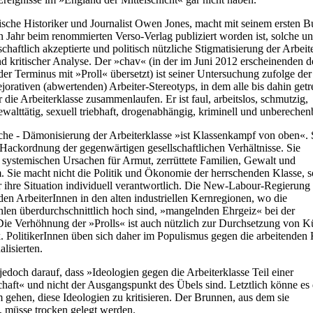
ische Historiker und Journalist Owen Jones, macht mit seinem ersten B
 Jahr beim renommierten Verso-Verlag publiziert worden ist, solche u
schaftlich akzeptierte und politisch nützliche Stigmatisierung der Arbeit
 kritischer Analyse. Der »chav« (in der im Juni 2012 erscheinenden d
er Terminus mit »Proll« übersetzt) ist seiner Untersuchung zufolge der
ejorativen (abwertenden) Arbeiter-Stereotyps, in dem alle bis dahin get
 die Arbeiterklasse zusammenlaufen. Er ist faul, arbeitslos, schmutzig,
walttätig, sexuell triebhaft, drogenabhängig, kriminell und unberechen
sche - Dämonisierung der Arbeiterklasse »ist Klassenkampf von oben«. 
e Hackordnung der gegenwärtigen gesellschaftlichen Verhältnisse. Sie
ie systemischen Ursachen für Armut, zerrüttete Familien, Gewalt und
Sie macht nicht die Politik und Ökonomie der herrschenden Klasse, 
r ihre Situation individuell verantwortlich. Die New-Labour-Regierung
. den ArbeiterInnen in den alten industriellen Kernregionen, wo die
hlen überdurchschnittlich hoch sind, »mangelnden Ehrgeiz« bei der
Die Verhöhnung der »Prolls« ist auch nützlich zur Durchsetzung von K
k. PolitikerInnen üben sich daher im Populismus gegen die arbeitenden
lisierten.
t jedoch darauf, dass »Ideologien gegen die Arbeiterklasse Teil einer
chaft« und nicht der Ausgangspunkt des Übels sind. Letztlich könne es
 gehen, diese Ideologien zu kritisieren. Der Brunnen, aus dem sie
, müsse trocken gelegt werden.