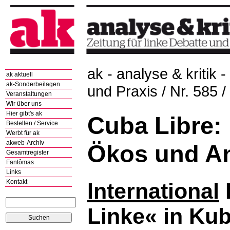
ak - analyse & kritik -
ak aktuell
ak-Sonderbeilagen
und Praxis / Nr. 585 
Veranstaltungen
Wir über uns
Hier gibt's ak
Cuba Libre: 
Bestellen / Service
Werbt für ak
akweb-Archiv
Ökos und A
Gesamtregister
Fantômas
Links
Kontakt
International
Linke« in Kub