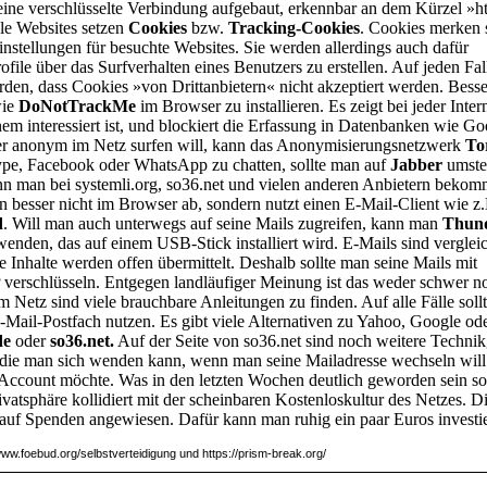
eine verschlüsselte Verbindung aufgebaut, erkennbar an dem Kürzel »ht
le Websites setzen
Cookies
bzw.
Tracking-Cookies
. Cookies merken 
instellungen für besuchte Websites. Sie werden allerdings auch dafür
file über das Surfverhalten eines Benutzers zu erstellen. Auf jeden Fall
erden, dass Cookies »von Drittanbietern« nicht akzeptiert werden. Besser
wie
DoNotTrackMe
im Browser zu installieren. Es zeigt bei jeder Intern
nem interessiert ist, und blockiert die Erfassung in Datenbanken wie Go
er anonym im Netz surfen will, kann das Anonymisierungsnetzwerk
To
ype, Facebook oder WhatsApp zu chatten, sollte man auf
Jabber
umste
nn man bei systemli.org, so36.net und vielen anderen Anbietern beko
n besser nicht im Browser ab, sondern nutzt einen E-Mail-Client wie z
d
. Will man auch unterwegs auf seine Mails zugreifen, kann man
Thund
enden, das auf einem USB-Stick installiert wird. E-Mails sind verglei
ie Inhalte werden offen übermittelt. Deshalb sollte man seine Mails mit
P
verschlüsseln. Entgegen landläufiger Meinung ist das weder schwer n
Im Netz sind viele brauchbare Anleitungen zu finden. Auf alle Fälle sol
E-Mail-Postfach nutzen. Es gibt viele Alternativen zu Yahoo, Google 
de
oder
so36.net.
Auf der Seite von so36.net sind noch weitere Techni
 die man sich wenden kann, wenn man seine Mailadresse wechseln will
Account möchte. Was in den letzten Wochen deutlich geworden sein sol
ivatsphäre kollidiert mit der scheinbaren Kostenloskultur des Netzes. D
 auf Spenden angewiesen. Dafür kann man ruhig ein paar Euros investi
ww.foebud.org/selbstverteidigung und https://prism-break.org/