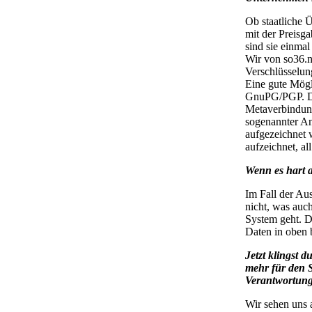
Ob staatliche 
mit der Preisg
sind sie einmal
Wir von so36.
Verschlüsselun
Eine gute Mögl
GnuPG/PGP. Di
Metaverbindun
sogenannter An
aufgezeichnet 
aufzeichnet, al
Wenn es hart a
Im Fall der Au
nicht, was auc
System geht. De
Daten in oben 
Jetzt klingst 
mehr für den S
Verantwortung
Wir sehen uns a