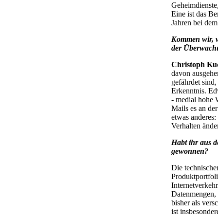
Geheimdienste,
Eine ist das Be
Jahren bei dem
Kommen wir, 
der Überwachun
Christoph Ku
davon ausgehen
gefährdet sind
Erkenntnis. Ed
- medial hohe W
Mails es an de
etwas anderes:
Verhalten ände
Habt ihr aus 
gewonnen?
Die technische
Produktportfoli
Internetverkeh
Datenmengen, d
bisher als vers
ist insbesonde