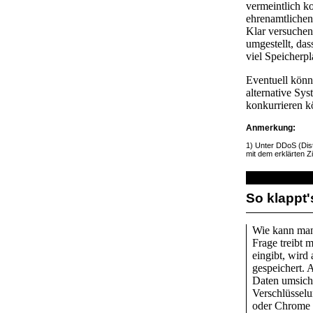
vermeintlich ko
ehrenamtlichen
Klar versuchen
umgestellt, da
viel Speicherpl
Eventuell könn
alternative Sy
konkurrieren k
Anmerkung:
1) Unter DDoS (Dist
mit dem erklärten Zi
So klappt'
Wie kann man 
Frage treibt 
eingibt, wird
gespeichert. 
Daten umsich
Verschlüsselu
oder Chrome 