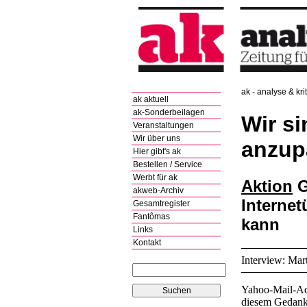
ak - analyse & kri
ak aktuell
ak-Sonderbeilagen
Wir si
Veranstaltungen
Wir über uns
anzup
Hier gibt's ak
Bestellen / Service
Werbt für ak
Aktion
G
akweb-Archiv
Interne
Gesamtregister
Fantômas
kann
Links
Kontakt
Interview: Mar
Yahoo-Mail-Ad
diesem Gedanke