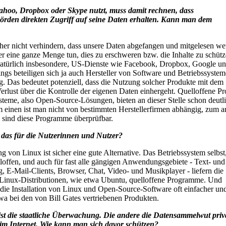
ahoo, Dropbox oder Skype nutzt, muss damit rechnen, dass
hörden direkten Zugriff auf seine Daten erhalten. Kann man dem
her nicht verhindern, dass unsere Daten abgefangen und mitgelesen we
r eine ganze Menge tun, dies zu erschweren bzw. die Inhalte zu schütz
 natürlich insbesondere, US-Dienste wie Facebook, Dropbox, Google u
ings beteiligen sich ja auch Hersteller von Software und Betriebssyste
. Das bedeutet potenziell, dass die Nutzung solcher Produkte mit dem
Verlust über die Kontrolle der eigenen Daten einhergeht. Quelloffene 
steme, also Open-Source-Lösungen, bieten an dieser Stelle schon deutl
m einen ist man nicht von bestimmten Herstellerfirmen abhängig, zum a
- sind diese Programme überprüfbar.
 das für die Nutzerinnen und Nutzer?
von Linux ist sicher eine gute Alternative. Das Betriebssystem selbst,
lloffen, und auch für fast alle gängigen Anwendungsgebiete - Text- und
g, E-Mail-Clients, Browser, Chat, Video- und Musikplayer - liefern die
Linux-Distributionen, wie etwa Ubuntu, quelloffene Programme. Und
t die Installation von Linux und Open-Source-Software oft einfacher un
twa bei den von Bill Gates vertriebenen Produkten.
 ist die staatliche Überwachung. Die andere die Datensammelwut priv
m Internet. Wie kann man sich davor schützen?