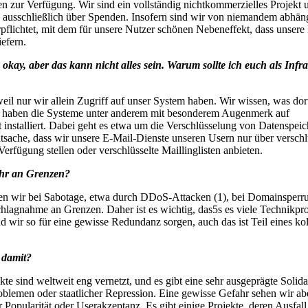
n zur Verfügung. Wir sind ein vollständig nichtkommerzielles Projekt 
s ausschließlich über Spenden. Insofern sind wir von niemandem abhän
flichtet, mit dem für unsere Nutzer schönen Nebeneffekt, dass unsere
iefern.
- okay, aber das kann nicht alles sein. Warum sollte ich euch als Infr
il nur wir allein Zugriff auf unser System haben. Wir wissen, was dort
t haben die Systeme unter anderem mit besonderem Augenmerk auf
 installiert. Dabei geht es etwa um die Verschlüsselung von Datenspeic
tsache, dass wir unsere E-Mail-Dienste unseren Usern nur über verschl
Verfügung stellen oder verschlüsselte Maillinglisten anbieten.
ihr an Grenzen?
ßen wir bei Sabotage, etwa durch DDoS-Attacken (1), bei Domainsperr
hlagnahme an Grenzen. Daher ist es wichtig, das5s es viele Technikpro
d wir so für eine gewisse Redundanz sorgen, auch das ist Teil eines ko
 damit?
te sind weltweit eng vernetzt, und es gibt eine sehr ausgeprägte Solidar
oblemen oder staatlicher Repression. Eine gewisse Gefahr sehen wir ab
Popularität oder Userakzeptanz. Es gibt einige Projekte, deren Ausfall