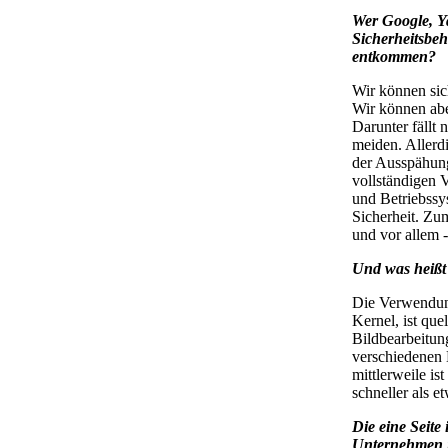
Wer Google, Y
Sicherheitsbe
entkommen?
Wir können sic
Wir können abe
Darunter fällt
meiden. Allerd
der Ausspähung
vollständigen 
und Betriebssy
Sicherheit. Zu
und vor allem 
Und was heißt
Die Verwendung 
Kernel, ist que
Bildbearbeitun
verschiedenen 
mittlerweile is
schneller als e
Die eine Seite
Unternehmen i