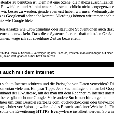
stenlos zu benutzen ist. Dem hat eine Szene, die nahezu ausschließlich
 Entwicklern und Administratoren besteht, schlicht nichts entgegenzuse
 wir, besser zu werden, gerade eben erst haben wir unser Webmailsyst
ss es Googlemail sehr nahe kommt. Allerdings können wir immer noch n
atz wie Google bieten.
ten Ansätze wie Crowdfunding oder staatliche Subventionen auch dazu
steme zu entwickeln. Dass diese Systeme aber ernsthaft mit »den Große
önnen, wage ich auf absehbare Zeit zu bezweifeln.
ributed Denial of Service = Verweigerung des Dienstes) versteht man einen Angriff auf eine
el, seine Verfügbarkeit außer Kraft zu setzen.
s auch mit dem Internet
sich im Internet schützen und die Preisgabe von Daten vermeiden? Di
momentan viele um. Ein paar Tipps: Jede Suchanfrage, die man bei Goo
 anhand der IP-Adresse, mit der man mit dem Rechner im Internet unterw
Aber es gibt nicht nur Google. Viele andere
Suchmaschinen
gehen mit 
tiger um, zum Beispiel startpage.com, duckduckgo.com oder tineye.co
ng schützt vor Spionage während des Besuchs auf einer Website. In Fi
sollte die Erweiterung
HTTPS Everywhere
installiert werden. So wi