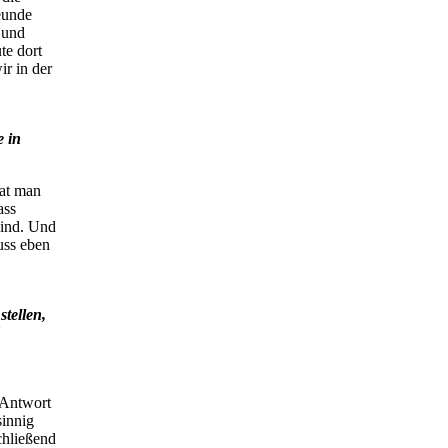
eunde
 und
te dort
ir in der
e in
hat man
ass
sind. Und
uss eben
stellen,
 Antwort
innig
chließend