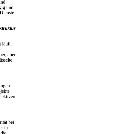
und
gig und
 Dienste
astruktur
 läuft,
her, aber
üsselte
ungen
jekte
llektiven
ität bei
er in
 die