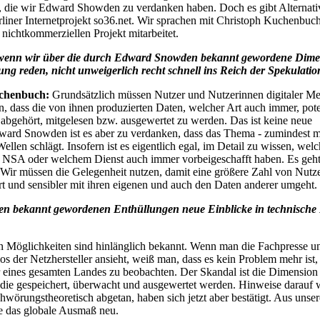
 die wir Edward Showden zu verdanken haben. Doch es gibt Alternati
rliner Internetprojekt so36.net. Wir sprachen mit Christoph Kuchenbuch,
 nichtkommerziellen Projekt mitarbeitet.
wenn wir über die durch Edward Snowden bekannt gewordene Dime
g reden, nicht unweigerlich recht schnell ins Reich der Spekulatio
chenbuch:
Grundsätzlich müssen Nutzer und Nutzerinnen digitaler M
, dass die von ihnen produzierten Daten, welcher Art auch immer, pote
, abgehört, mitgelesen bzw. ausgewertet zu werden. Das ist keine neue
ward Snowden ist es aber zu verdanken, dass das Thema - zumindest
ellen schlägt. Insofern ist es eigentlich egal, im Detail zu wissen, wel
r NSA oder welchem Dienst auch immer vorbeigeschafft haben. Es geh
 Wir müssen die Gelegenheit nutzen, damit eine größere Zahl von Nutze
rt und sensibler mit ihren eigenen und auch den Daten anderer umgeht.
den bekannt gewordenen Enthüllungen neue Einblicke in technische 
n Möglichkeiten sind hinlänglich bekannt. Wenn man die Fachpresse u
os der Netzhersteller ansieht, weiß man, dass es kein Problem mehr ist,
r eines gesamten Landes zu beobachten. Der Skandal ist die Dimension
ie gespeichert, überwacht und ausgewertet werden. Hinweise darauf
chwörungstheoretisch abgetan, haben sich jetzt aber bestätigt. Aus unser
re das globale Ausmaß neu.