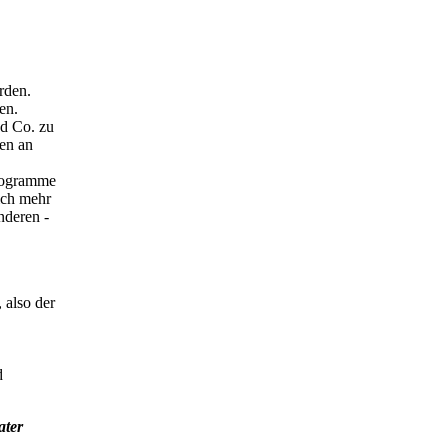
rden.
en.
nd Co. zu
men an
Programme
ich mehr
nderen -
 also der
d
ater