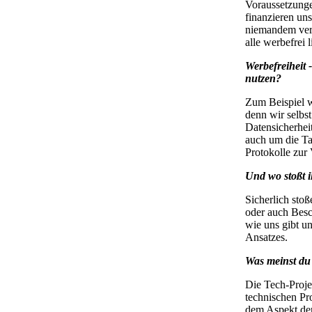
Voraussetzunge
finanzieren un
niemandem verp
alle werbefrei l
Werbefreiheit 
nutzen?
Zum Beispiel we
denn wir selbs
Datensicherheit
auch um die Ta
Protokolle zur 
Und wo stoßt 
Sicherlich sto
oder auch Besc
wie uns gibt un
Ansatzes.
Was meinst du
Die Tech-Projek
technischen Pr
dem Aspekt der 