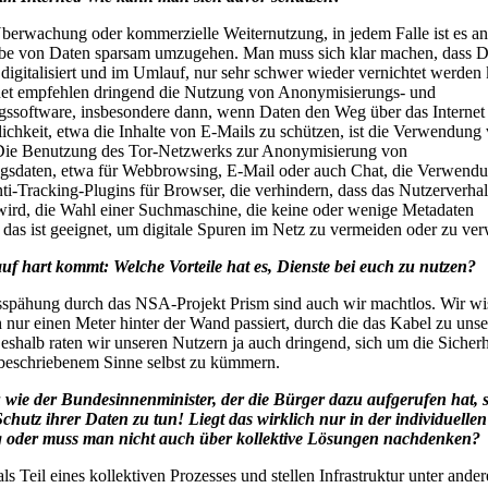
Überwachung oder kommerzielle Weiternutzung, in jedem Falle ist es an
abe von Daten sparsam umzugehen. Man muss sich klar machen, dass D
 digitalisiert und im Umlauf, nur sehr schwer wieder vernichtet werden
net empfehlen dringend die Nutzung von Anonymisierungs- und
gssoftware, insbesondere dann, wenn Daten den Weg über das Interne
ichkeit, etwa die Inhalte von E-Mails zu schützen, ist die Verwendung
e Benutzung des Tor-Netzwerks zur Anonymisierung von
gsdaten, etwa für Webbrowsing, E-Mail oder auch Chat, die Verwend
ti-Tracking-Plugins für Browser, die verhindern, dass das Nutzerverhal
wird, die Wahl einer Suchmaschine, die keine oder wenige Metadaten
l das ist geeignet, um digitale Spuren im Netz zu vermeiden oder zu ve
uf hart kommt: Welche Vorteile hat es, Dienste bei euch zu nutzen?
sspähung durch das NSA-Projekt Prism sind auch wir machtlos. Wir wi
h nur einen Meter hinter der Wand passiert, durch die das Kabel zu uns
shalb raten wir unseren Nutzern ja auch dringend, sich um die Sicherhe
beschriebenem Sinne selbst zu kümmern.
du wie der Bundesinnenminister, der die Bürger dazu aufgerufen hat, s
chutz ihrer Daten zu tun! Liegt das wirklich nur in der individuellen
 oder muss man nicht auch über kollektive Lösungen nachdenken?
ls Teil eines kollektiven Prozesses und stellen Infrastruktur unter ande