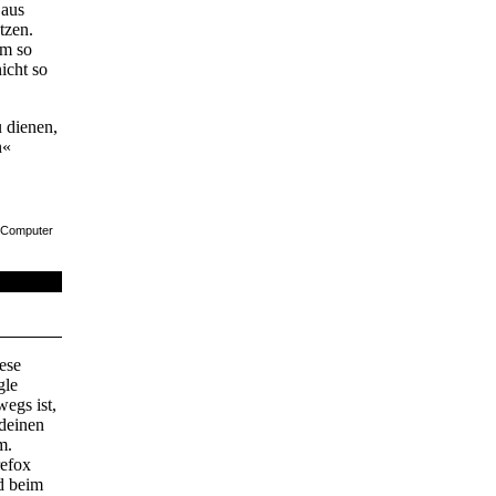
 aus
tzen.
em so
icht so
 dienen,
n«
n Computer
ese
gle
egs ist,
deinen
m.
refox
rd beim