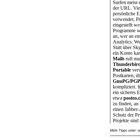
Surfen meist 
der URL. Vie
persönliche E
verwendet, Pro
eingestellt w
Programme 
an, wer an ei
Analytics. W
Statt über Sk
ein Konto ka
Mails
ruft ma
Thunderbir
Portable
verw
Postkarten, d
GnuPG/PG
kompliziert. 
ein sicheres 
etwa
posteo.
zu finden, an
einen Jabber-
Schutz der Pr
Projekte sind
Mehr Tipps unter: w