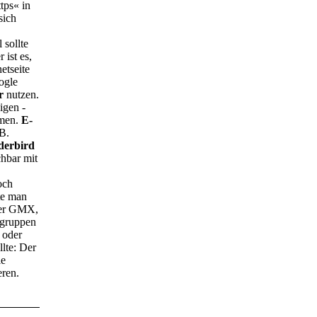
tps« in
sich
 sollte
 ist es,
etseite
ogle
r
nutzen.
igen -
mmen.
E-
.B.
erbird
chbar mit
och
lte man
oder GMX,
kgruppen
 oder
lte: Der
ie
eren.