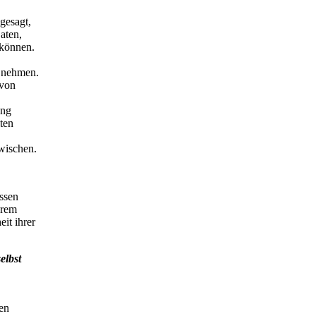
gesagt,
aten,
 können.
t nehmen.
 von
ung
ten
rwischen.
ssen
erem
it ihrer
elbst
ren