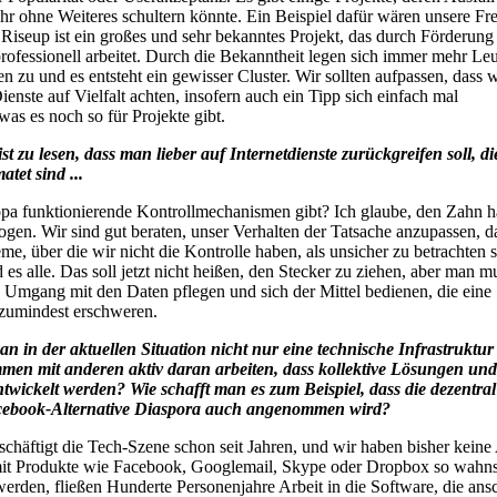
hr ohne Weiteres schultern könnte. Ein Beispiel dafür wären unsere Fr
 Riseup ist ein großes und sehr bekanntes Projekt, das durch Förderung
rofessionell arbeitet. Durch die Bekanntheit legen sich immer mehr Leu
 zu und es entsteht ein gewisser Cluster. Wir sollten aufpassen, dass w
enste auf Vielfalt achten, insofern auch ein Tipp sich einfach mal
as es noch so für Projekte gibt.
t zu lesen, dass man lieber auf Internetdienste zurückgreifen soll, di
tet sind ...
opa funktionierende Kontrollmechanismen gibt? Ich glaube, den Zahn 
ogen. Wir sind gut beraten, unser Verhalten der Tatsache anzupassen, d
me, über die wir nicht die Kontrolle haben, als unsicher zu betrachten 
 es alle. Das soll jetzt nicht heißen, den Stecker zu ziehen, aber man m
n Umgang mit den Daten pflegen und sich der Mittel bedienen, die eine
umindest erschweren.
n in der aktuellen Situation nicht nur eine technische Infrastruktur 
men mit anderen aktiv daran arbeiten, dass kollektive Lösungen und
ntwickelt werden? Wie schafft man es zum Beispiel, dass die dezentral
cebook-Alternative Diaspora auch angenommen wird?
schäftigt die Tech-Szene schon seit Jahren, und wir haben bisher keine
it Produkte wie Facebook, Googlemail, Skype oder Dropbox so wahns
werden, fließen Hunderte Personenjahre Arbeit in die Software, die ans