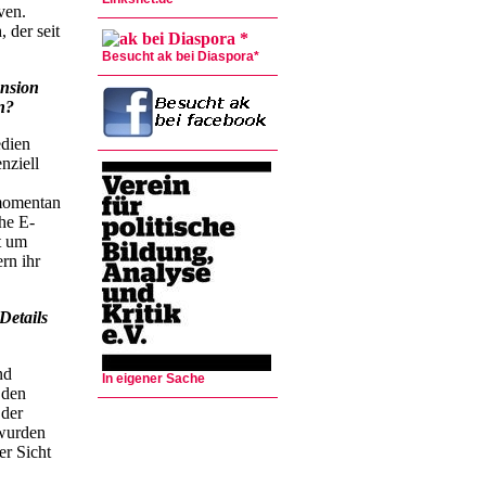
ven.
 der seit
Besucht ak bei Diaspora*
nsion
n?
edien
nziell
 momentan
che E-
t um
rn ihr
Details
nd
In eigener Sache
 den
 der
 wurden
er Sicht