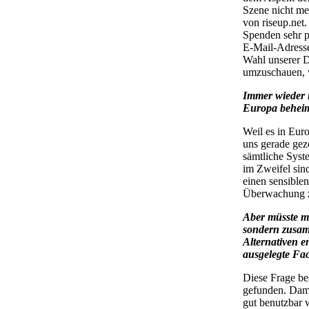
Szene nicht me
von riseup.net.
Spenden sehr p
E-Mail-Adressen
Wahl unserer Di
umzuschauen, w
Immer wieder is
Europa beheima
Weil es in Eur
uns gerade gez
sämtliche Syste
im Zweifel sind
einen sensible
Überwachung z
Aber müsste ma
sondern zusam
Alternativen e
ausgelegte Fa
Diese Frage be
gefunden. Dam
gut benutzbar 