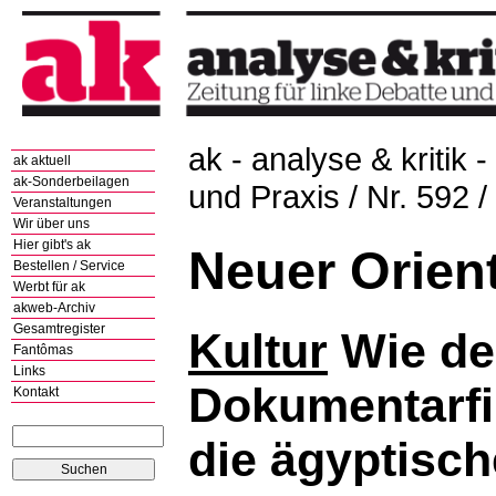
ak - analyse & kritik -
ak aktuell
ak-Sonderbeilagen
und Praxis / Nr. 592 
Veranstaltungen
Wir über uns
Hier gibt's ak
Neuer Orien
Bestellen / Service
Werbt für ak
akweb-Archiv
Gesamtregister
Kultur
Wie de
Fantômas
Links
Dokumentarfi
Kontakt
die ägyptisch