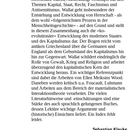
Themen Kapital, Staat, Recht, Faschismus und
Antisemitismus. Wallat geht insbesondere der
Entstehung und Entwicklung von Herrschaft - als
dem wohl »folgenreichsten Prozess in der
Menschheitsgeschichte« - auf den Grund und stellt
in diesem Zusammenhang auch die »ko-
evolutionäre« Entwicklung des modernen Staates
und des Kapitalismus dar. Der Bogen reicht vom
antiken Griechenland über die Germanen und
England als dem Geburtsland des Kapitalismus bis
hin zur Gegenwart. Wallat schildert eindringlich die
Rolle von Gewalt, Krieg und Religion und arbeitet
überzeugend den kapitalistischen Kern der
Entwicklung heraus. Ein wichtiger Referenzpunkt
sind dabei die Arbeiten von Ellen Meiksins Wood.
Daneben werden kritisch u.a. Foucault, Luhmann
und Arbeiten aus dem Bereich der materialistischen
Interaktionstheorie verarbeitet. Die vielen
Literaturhinweise und -einschätzungen sind eine
Stärke des auch sprachlich gelungenen Buches,
dessen Lektüre wichtige Argumente und
(historische) Einsichten liefert. Ein Index fehlt
leider.
Sebastian Klauke