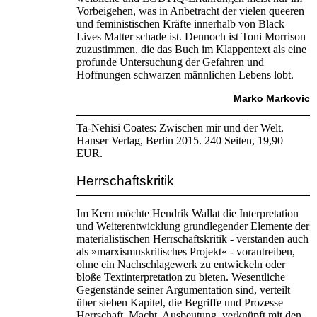
Vorbeigehen, was in Anbetracht der vielen queeren
und feministischen Kräfte innerhalb von Black
Lives Matter schade ist. Dennoch ist Toni Morrison
zuzustimmen, die das Buch im Klappentext als eine
profunde Untersuchung der Gefahren und
Hoffnungen schwarzen männlichen Lebens lobt.
Marko Markovic
Ta-Nehisi Coates: Zwischen mir und der Welt.
Hanser Verlag, Berlin 2015. 240 Seiten, 19,90
EUR.
Herrschaftskritik
Im Kern möchte Hendrik Wallat die Interpretation
und Weiterentwicklung grundlegender Elemente der
materialistischen Herrschaftskritik - verstanden auch
als »marxismuskritisches Projekt« - vorantreiben,
ohne ein Nachschlagewerk zu entwickeln oder
bloße Textinterpretation zu bieten. Wesentliche
Gegenstände seiner Argumentation sind, verteilt
über sieben Kapitel, die Begriffe und Prozesse
Herrschaft, Macht, Ausbeutung, verknüpft mit den