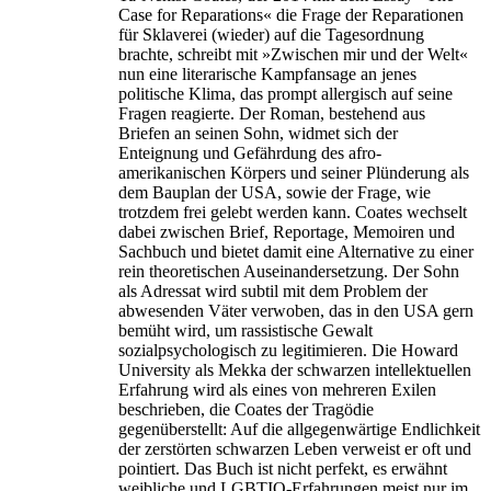
Case for Reparations« die Frage der Reparationen
für Sklaverei (wieder) auf die Tagesordnung
brachte, schreibt mit »Zwischen mir und der Welt«
nun eine literarische Kampfansage an jenes
politische Klima, das prompt allergisch auf seine
Fragen reagierte. Der Roman, bestehend aus
Briefen an seinen Sohn, widmet sich der
Enteignung und Gefährdung des afro-
amerikanischen Körpers und seiner Plünderung als
dem Bauplan der USA, sowie der Frage, wie
trotzdem frei gelebt werden kann. Coates wechselt
dabei zwischen Brief, Reportage, Memoiren und
Sachbuch und bietet damit eine Alternative zu einer
rein theoretischen Auseinandersetzung. Der Sohn
als Adressat wird subtil mit dem Problem der
abwesenden Väter verwoben, das in den USA gern
bemüht wird, um rassistische Gewalt
sozialpsychologisch zu legitimieren. Die Howard
University als Mekka der schwarzen intellektuellen
Erfahrung wird als eines von mehreren Exilen
beschrieben, die Coates der Tragödie
gegenüberstellt: Auf die allgegenwärtige Endlichkeit
der zerstörten schwarzen Leben verweist er oft und
pointiert. Das Buch ist nicht perfekt, es erwähnt
weibliche und LGBTIQ-Erfahrungen meist nur im