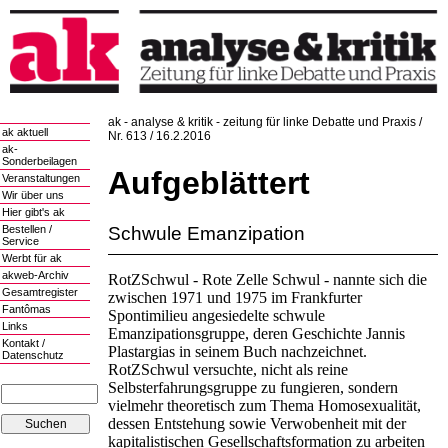
ak - analyse & kritik - zeitung für linke Debatte und Praxis /
ak aktuell
Nr. 613 / 16.2.2016
ak-
Sonderbeilagen
Aufgeblättert
Veranstaltungen
Wir über uns
Hier gibt's ak
Schwule Emanzipation
Bestellen /
Service
Werbt für ak
akweb-Archiv
RotZSchwul - Rote Zelle Schwul - nannte sich die
Gesamtregister
zwischen 1971 und 1975 im Frankfurter
Fantômas
Spontimilieu angesiedelte schwule
Links
Emanzipationsgruppe, deren Geschichte Jannis
Kontakt /
Plastargias in seinem Buch nachzeichnet.
Datenschutz
RotZSchwul versuchte, nicht als reine
Selbsterfahrungsgruppe zu fungieren, sondern
vielmehr theoretisch zum Thema Homosexualität,
dessen Entstehung sowie Verwobenheit mit der
kapitalistischen Gesellschaftsformation zu arbeiten