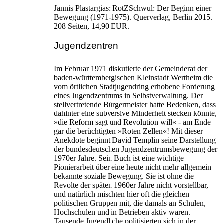
Jannis Plastargias: RotZSchwul: Der Beginn einer
Bewegung (1971-1975). Querverlag, Berlin 2015.
208 Seiten, 14,90 EUR.
Jugendzentren
Im Februar 1971 diskutierte der Gemeinderat der
baden-württembergischen Kleinstadt Wertheim die
vom örtlichen Stadtjugendring erhobene Forderung
eines Jugendzentrums in Selbstverwaltung. Der
stellvertretende Bürgermeister hatte Bedenken, dass
dahinter eine subversive Minderheit stecken könnte,
»die Reform sagt und Revolution will« - am Ende
gar die berüchtigten »Roten Zellen«! Mit dieser
Anekdote beginnt David Templin seine Darstellung
der bundesdeutschen Jugendzentrumsbewegung der
1970er Jahre. Sein Buch ist eine wichtige
Pionierarbeit über eine heute nicht mehr allgemein
bekannte soziale Bewegung. Sie ist ohne die
Revolte der späten 1960er Jahre nicht vorstellbar,
und natürlich mischten hier oft die gleichen
politischen Gruppen mit, die damals an Schulen,
Hochschulen und in Betrieben aktiv waren.
Tausende Jugendliche politisierten sich in der