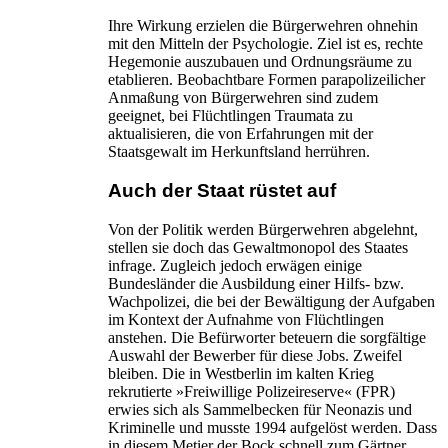
Ihre Wirkung erzielen die Bürgerwehren ohnehin
mit den Mitteln der Psychologie. Ziel ist es, rechte
Hegemonie auszubauen und Ordnungsräume zu
etablieren. Beobachtbare Formen parapolizeilicher
Anmaßung von Bürgerwehren sind zudem
geeignet, bei Flüchtlingen Traumata zu
aktualisieren, die von Erfahrungen mit der
Staatsgewalt im Herkunftsland herrühren.
Auch der Staat rüstet auf
Von der Politik werden Bürgerwehren abgelehnt,
stellen sie doch das Gewaltmonopol des Staates
infrage. Zugleich jedoch erwägen einige
Bundesländer die Ausbildung einer Hilfs- bzw.
Wachpolizei, die bei der Bewältigung der Aufgaben
im Kontext der Aufnahme von Flüchtlingen
anstehen. Die Befürworter beteuern die sorgfältige
Auswahl der Bewerber für diese Jobs. Zweifel
bleiben. Die in Westberlin im kalten Krieg
rekrutierte »Freiwillige Polizeireserve« (FPR)
erwies sich als Sammelbecken für Neonazis und
Kriminelle und musste 1994 aufgelöst werden. Dass
in diesem Metier der Bock schnell zum Gärtner