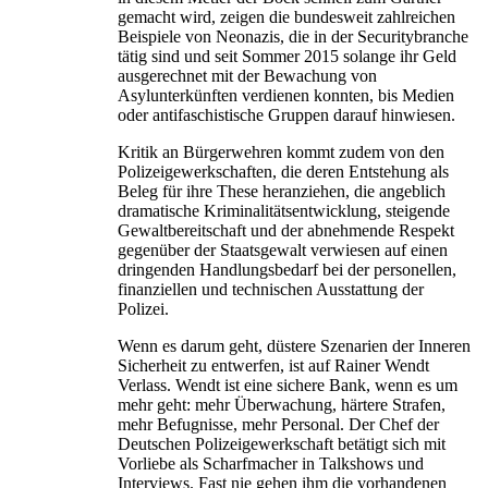
gemacht wird, zeigen die bundesweit zahlreichen
Beispiele von Neonazis, die in der Securitybranche
tätig sind und seit Sommer 2015 solange ihr Geld
ausgerechnet mit der Bewachung von
Asylunterkünften verdienen konnten, bis Medien
oder antifaschistische Gruppen darauf hinwiesen.
Kritik an Bürgerwehren kommt zudem von den
Polizeigewerkschaften, die deren Entstehung als
Beleg für ihre These heranziehen, die angeblich
dramatische Kriminalitätsentwicklung, steigende
Gewaltbereitschaft und der abnehmende Respekt
gegenüber der Staatsgewalt verwiesen auf einen
dringenden Handlungsbedarf bei der personellen,
finanziellen und technischen Ausstattung der
Polizei.
Wenn es darum geht, düstere Szenarien der Inneren
Sicherheit zu entwerfen, ist auf Rainer Wendt
Verlass. Wendt ist eine sichere Bank, wenn es um
mehr geht: mehr Überwachung, härtere Strafen,
mehr Befugnisse, mehr Personal. Der Chef der
Deutschen Polizeigewerkschaft betätigt sich mit
Vorliebe als Scharfmacher in Talkshows und
Interviews. Fast nie gehen ihm die vorhandenen