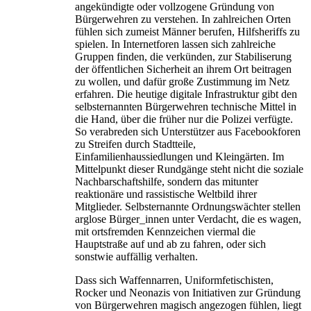
angekündigte oder vollzogene Gründung von
Bürgerwehren zu verstehen. In zahlreichen Orten
fühlen sich zumeist Männer berufen, Hilfsheriffs zu
spielen. In Internetforen lassen sich zahlreiche
Gruppen finden, die verkünden, zur Stabiliserung
der öffentlichen Sicherheit an ihrem Ort beitragen
zu wollen, und dafür große Zustimmung im Netz
erfahren. Die heutige digitale Infrastruktur gibt den
selbsternannten Bürgerwehren technische Mittel in
die Hand, über die früher nur die Polizei verfügte.
So verabreden sich Unterstützer aus Facebookforen
zu Streifen durch Stadtteile,
Einfamilienhaussiedlungen und Kleingärten. Im
Mittelpunkt dieser Rundgänge steht nicht die soziale
Nachbarschaftshilfe, sondern das mitunter
reaktionäre und rassistische Weltbild ihrer
Mitglieder. Selbsternannte Ordnungswächter stellen
arglose Bürger_innen unter Verdacht, die es wagen,
mit ortsfremden Kennzeichen viermal die
Hauptstraße auf und ab zu fahren, oder sich
sonstwie auffällig verhalten.
Dass sich Waffennarren, Uniformfetischisten,
Rocker und Neonazis von Initiativen zur Gründung
von Bürgerwehren magisch angezogen fühlen, liegt