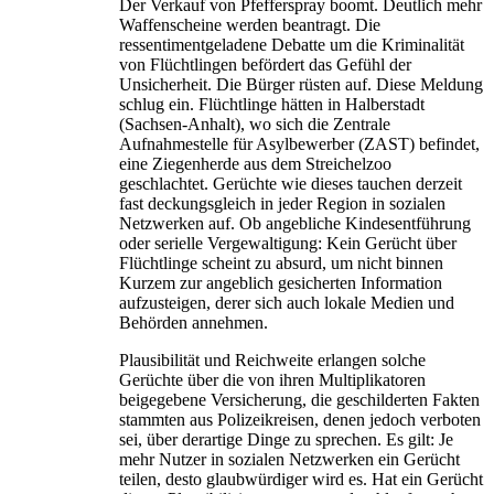
Der Verkauf von Pfefferspray boomt. Deutlich mehr
Waffenscheine werden beantragt. Die
ressentimentgeladene Debatte um die Kriminalität
von Flüchtlingen befördert das Gefühl der
Unsicherheit. Die Bürger rüsten auf. Diese Meldung
schlug ein. Flüchtlinge hätten in Halberstadt
(Sachsen-Anhalt), wo sich die Zentrale
Aufnahmestelle für Asylbewerber (ZAST) befindet,
eine Ziegenherde aus dem Streichelzoo
geschlachtet. Gerüchte wie dieses tauchen derzeit
fast deckungsgleich in jeder Region in sozialen
Netzwerken auf. Ob angebliche Kindesentführung
oder serielle Vergewaltigung: Kein Gerücht über
Flüchtlinge scheint zu absurd, um nicht binnen
Kurzem zur angeblich gesicherten Information
aufzusteigen, derer sich auch lokale Medien und
Behörden annehmen.
Plausibilität und Reichweite erlangen solche
Gerüchte über die von ihren Multiplikatoren
beigegebene Versicherung, die geschilderten Fakten
stammten aus Polizeikreisen, denen jedoch verboten
sei, über derartige Dinge zu sprechen. Es gilt: Je
mehr Nutzer in sozialen Netzwerken ein Gerücht
teilen, desto glaubwürdiger wird es. Hat ein Gerücht