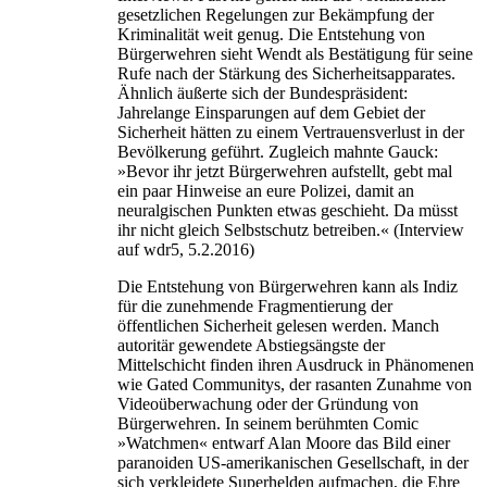
gesetzlichen Regelungen zur Bekämpfung der
Kriminalität weit genug. Die Entstehung von
Bürgerwehren sieht Wendt als Bestätigung für seine
Rufe nach der Stärkung des Sicherheitsapparates.
Ähnlich äußerte sich der Bundespräsident:
Jahrelange Einsparungen auf dem Gebiet der
Sicherheit hätten zu einem Vertrauensverlust in der
Bevölkerung geführt. Zugleich mahnte Gauck:
»Bevor ihr jetzt Bürgerwehren aufstellt, gebt mal
ein paar Hinweise an eure Polizei, damit an
neuralgischen Punkten etwas geschieht. Da müsst
ihr nicht gleich Selbstschutz betreiben.« (Interview
auf wdr5, 5.2.2016)
Die Entstehung von Bürgerwehren kann als Indiz
für die zunehmende Fragmentierung der
öffentlichen Sicherheit gelesen werden. Manch
autoritär gewendete Abstiegsängste der
Mittelschicht finden ihren Ausdruck in Phänomenen
wie Gated Communitys, der rasanten Zunahme von
Videoüberwachung oder der Gründung von
Bürgerwehren. In seinem berühmten Comic
»Watchmen« entwarf Alan Moore das Bild einer
paranoiden US-amerikanischen Gesellschaft, in der
sich verkleidete Superhelden aufmachen, die Ehre