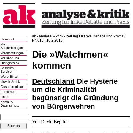
ak - analyse & kritik - zeitung für linke Debatte und Praxis /
ak aktuell
Nr. 613 / 16.2.2016
ak-
Sonderbeilagen
Die »Watchmen«
Veranstaltungen
Wir über uns
kommen
Hier gibt's ak
Bestellen /
Service
Werbt für ak
Deutschland
Die Hysterie
akweb-Archiv
Gesamtregister
um die Kriminalität
Fantômas
begünstigt die Gründung
Links
Kontakt /
von Bürgerwehren
Datenschutz
Von David Begrich