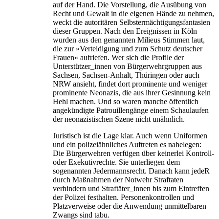
auf der Hand. Die Vorstellung, die Ausübung von
Recht und Gewalt in die eigenen Hände zu nehmen,
weckt die autoritären Selbstermächtigungsfantasien
dieser Gruppen. Nach den Ereignissen in Köln
wurden aus den genannten Milieus Stimmen laut,
die zur »Verteidigung und zum Schutz deutscher
Frauen« aufriefen. Wer sich die Profile der
Unterstützer_innen von Bürgerwehrgruppen aus
Sachsen, Sachsen-Anhalt, Thüringen oder auch
NRW ansieht, findet dort prominente und weniger
prominente Neonazis, die aus ihrer Gesinnung kein
Hehl machen. Und so waren manche öffentlich
angekündigte Patrouillengänge einem Schaulaufen
der neonazistischen Szene nicht unähnlich.
Juristisch ist die Lage klar. Auch wenn Uniformen
und ein polizeiähnliches Auftreten es nahelegen:
Die Bürgerwehren verfügen über keinerlei Kontroll-
oder Exekutivrechte. Sie unterliegen dem
sogenannten Jedermannsrecht. Danach kann jedeR
durch Maßnahmen der Notwehr Straftaten
verhindern und Straftäter_innen bis zum Eintreffen
der Polizei festhalten. Personenkontrollen und
Platzverweise oder die Anwendung unmittelbaren
Zwangs sind tabu.