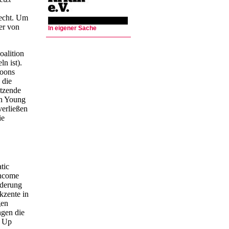
recht. Um
er von
In eigener Sache
oalition
n ist).
loons
 die
itzende
en Young
verließen
ie
tic
Income
rderung
kzente in
gen
gen die
g Up