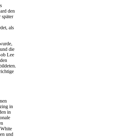
s
ward den
r später
et, als
 wurde,
 und die
Bob Lee
 den
bildeten.
ichtige
enen
zing in
den in
ionale
en
 White
den und