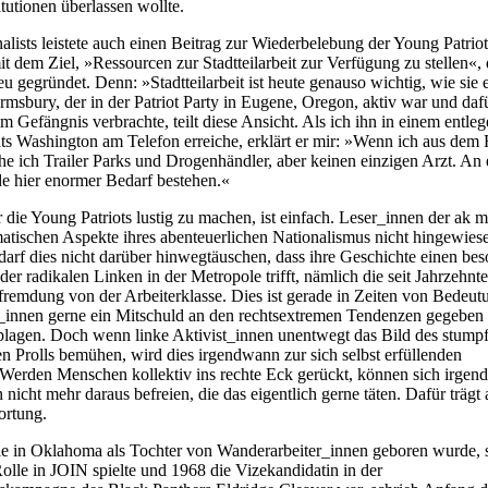
titutionen überlassen wollte.
nalists leistete auch einen Beitrag zur Wiederbelebung der Young Patrio
 dem Ziel, »Ressourcen zur Stadtteilarbeit zur Verfügung zu stellen«, 
u gegründet. Denn: »Stadtteilarbeit ist heute genauso wichtig, wie sie 
msbury, der in der Patriot Party in Eugene, Oregon, aktiv war und daf
m Gefängnis verbrachte, teilt diese Ansicht. Als ich ihn in einem entleg
ts Washington am Telefon erreiche, erklärt er mir: »Wenn ich aus dem 
he ich Trailer Parks und Drogenhändler, aber keinen einzigen Arzt. An 
de hier enormer Bedarf bestehen.«
 die Young Patriots lustig zu machen, ist einfach. Leser_innen der ak 
matischen Aspekte ihres abenteuerlichen Nationalismus nicht hingewies
arf dies nicht darüber hinwegtäuschen, dass ihre Geschichte einen bes
r radikalen Linken in der Metropole trifft, nämlich die seit Jahrzehnt
fremdung von der Arbeiterklasse. Dies ist gerade in Zeiten von Bedeutu
_innen gerne ein Mitschuld an den rechtsextremen Tendenzen gegeben 
plagen. Doch wenn linke Aktivist_innen unentwegt das Bild des stump
en Prolls bemühen, wird dies irgendwann zur sich selbst erfüllenden
Werden Menschen kollektiv ins rechte Eck gerückt, können sich irge
 nicht mehr daraus befreien, die das eigentlich gerne täten. Dafür trägt
ortung.
ie in Oklahoma als Tochter von Wanderarbeiter_innen geboren wurde, 
olle in JOIN spielte und 1968 die Vizekandidatin in der