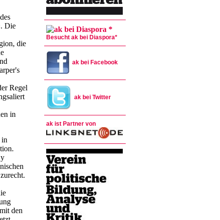
 des
. Die
Besucht ak bei Diaspora*
ion, die
ne
und
ak bei Facebook
arper's
der Regel
gsaliert
ak bei Twitter
en in
ak ist Partner von
 in
tion.
Hy
anischen
 zurecht.
ie
tung
 mit den
etzt