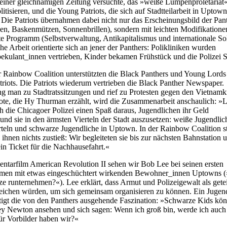
 einer gleichnamigen Zeitung versuchte, das »weiße Lumpenproletariat
itisieren, und die Young Patriots, die sich auf Stadtteilarbeit in Uptown
. Die Patriots übernahmen dabei nicht nur das Erscheinungsbild der Pan
en, Baskenmützen, Sonnenbrillen), sondern mit leichten Modifikatione
e Programm (Selbstverwaltung, Antikapitalismus und internationale Soli
he Arbeit orientierte sich an jener der Panthers: Polikliniken wurden
Spekulant_innen vertrieben, Kinder bekamen Frühstück und die Polizei S
Rainbow Coalition unterstützten die Black Panthers und Young Lords
atriots. Die Patriots wiederum vertrieben die Black Panther Newspaper.
 man zu Stadtratssitzungen und rief zu Protesten gegen den Vietnamkr
ote, die Hy Thurman erzählt, wird die Zusammenarbeit anschaulich: »
ch die Chicagoer Polizei einen Spaß daraus, Jugendlichen ihr Geld
d sie in den ärmsten Vierteln der Stadt auszusetzen: weiße Jugendlic
teln und schwarze Jugendliche in Uptown. In der Rainbow Coalition st
s ihnen nichts zustieß: Wir begleiteten sie bis zur nächsten Bahnstation 
in Ticket für die Nachhausefahrt.«
tarfilm American Revolution II sehen wir Bob Lee bei seinen ersten
men mit etwas eingeschüchtert wirkenden Bewohner_innen Uptowns (»
e runternehmen?«). Lee erklärt, dass Armut und Polizeigewalt als getei
eichen würden, um sich gemeinsam organisieren zu können. Ein Jugend
igt die von den Panthers ausgehende Faszination: »Schwarze Kids kön
y Newton ansehen und sich sagen: Wenn ich groß bin, werde ich auch
ür Vorbilder haben wir?«