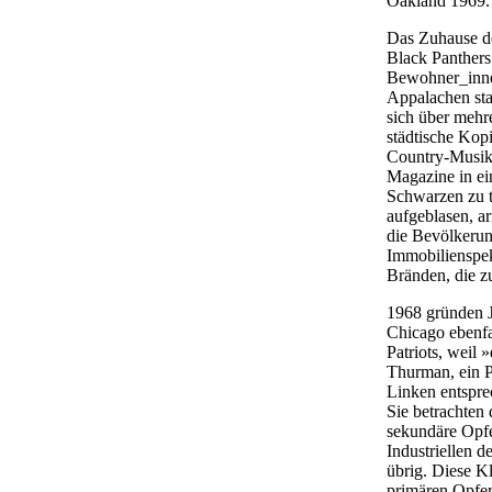
Oakland 1969. 
Das Zuhause de
Black Panthers
Bewohner_innen
Appalachen sta
sich über mehre
städtische Kop
Country-Musik. 
Magazine in ein
Schwarzen zu t
aufgeblasen, ar
die Bevölkerun
Immobilienspek
Bränden, die z
1968 gründen J
Chicago ebenfa
Patriots, weil
Thurman, ein P
Linken entsprec
Sie betrachten
sekundäre Opfer
Industriellen 
übrig. Diese Kl
primären Opfer