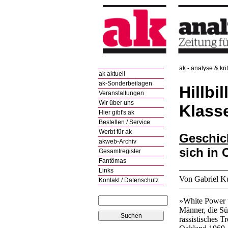
ak - analyse & kri
ak aktuell
ak-Sonderbeilagen
Hillbi
Veranstaltungen
Wir über uns
Klass
Hier gibt's ak
Bestellen / Service
Werbt für ak
Geschic
akweb-Archiv
sich in 
Gesamtregister
Fantômas
Links
Von Gabriel K
Kontakt / Datenschutz
»White Power t
Männer, die Sü
rassistisches T