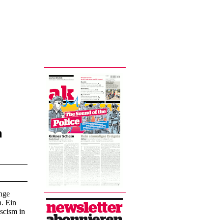
n
unge
n. Ein
ascism in