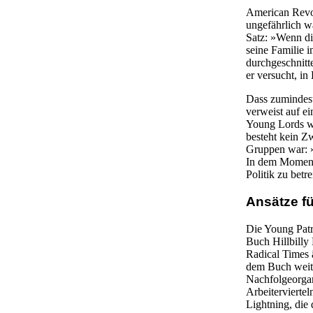
American Revolu
ungefährlich w
Satz: »Wenn die
seine Familie 
durchgeschnitt
er versucht, in
Dass zumindest
verweist auf e
Young Lords w
besteht kein Z
Gruppen war: »Z
In dem Moment,
Politik zu bet
Ansätze fü
Die Young Patr
Buch Hillbilly
Radical Times 
dem Buch weiter
Nachfolgeorgani
Arbeitervierte
Lightning, die