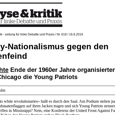
tik - zeitung für linke Debatte und Praxis / Nr. 618 / 16.8.2016
lly-Nationalismus gegen den
enfeind
hte
Ende der 1960er Jahre organisierte
Chicago die Young Patriots
uhn
o white revolutionaries« hallt es durch den Saal. Am Podium stehen j
dstaatenflaggen auf ihren Jacken tragen und sich Young Patriots nenne
reffen in Mississippi? Nein, eine Konferenz der United Front Against F