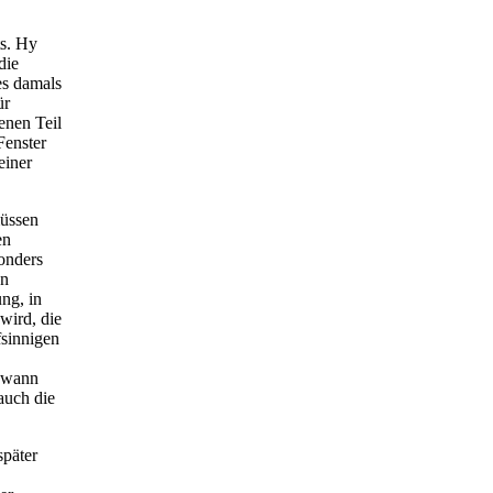
ts. Hy
die
es damals
ür
enen Teil
Fenster
einer
müssen
en
onders
en
ng, in
wird, die
fsinnigen
ndwann
 auch die
später