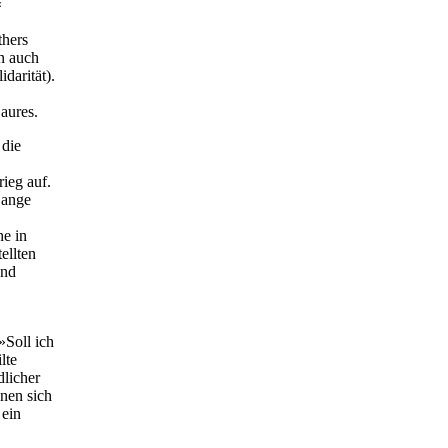
«
thers
n auch
darität).
aures.
 die
ieg auf.
Lange
he in
ellten
und
Soll ich
lte
licher
nen sich
 ein