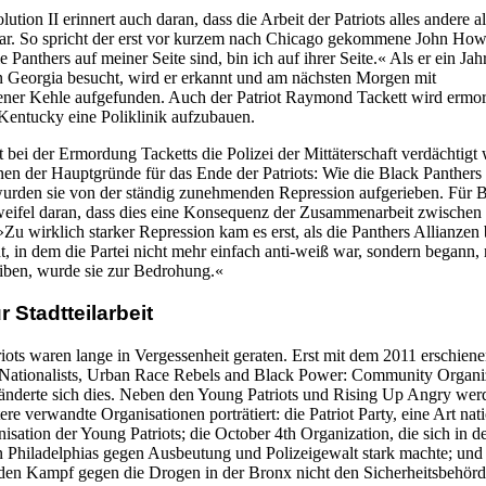
tion II erinnert auch daran, dass die Arbeit der Patriots alles andere al
ar. So spricht der erst vor kurzem nach Chicago gekommene John Ho
 Panthers auf meiner Seite sind, bin ich auf ihrer Seite.« Als er ein Jah
in Georgia besucht, wird er erkannt und am nächsten Morgen mit
ener Kehle aufgefunden. Auch der Patriot Raymond Tackett wird ermord
 Kentucky eine Poliklinik aufzubauen.
 bei der Ermordung Tacketts die Polizei der Mittäterschaft verdächtigt
inen der Hauptgründe für das Ende der Patriots: Wie die Black Panthers
urden sie von der ständig zunehmenden Repression aufgerieben. Für 
weifel daran, dass dies eine Konsequenz der Zusammenarbeit zwischen
u wirklich starker Repression kam es erst, als die Panthers Allianzen 
 in dem die Partei nicht mehr einfach anti-weiß war, sondern begann, r
reiben, wurde sie zur Bedrohung.«
r Stadtteilarbeit
iots waren lange in Vergessenheit geraten. Erst mit dem 2011 erschien
 Nationalists, Urban Race Rebels and Black Power: Community Organi
änderte sich dies. Neben den Young Patriots und Rising Up Angry wer
e verwandte Organisationen porträtiert: die Patriot Party, eine Art nat
sation der Young Patriots; die October 4th Organization, die sich in d
ln Philadelphias gegen Ausbeutung und Polizeigewalt stark machte; und
 den Kampf gegen die Drogen in der Bronx nicht den Sicherheitsbehör