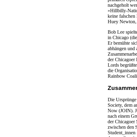
nachgeholt wer
»Hillbilly-Nati
keine falschen
Huey Newton, d
Bob Lee spielt
in Chicago (di
Er bemühte sic
abhängen und a
Zusammenarbeit
der Chicagoer 
Lords begrüßten
die Organisati
Rainbow Coalit
Zusammena
Die Ursprünge 
Society, dem 
Now (JOIN). JO
nach einem Gr
der Chicagoer 
zwischen den 
Student_innen 