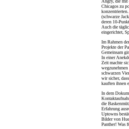
Angry, die mit
Chicagos zu pol
konzentrierten
(schwarze Jack
deren 10-Punkt
Auch die täglic
eingerichtet, 
Im Rahmen der 
Projekte der P
Gemeinsam ging
In einer Anekd
Zeit machte si
wegzunehmen un
schwarzen Vier
wir sicher, das
kauften ihnen e
In dem Dokumen
Kontaktaufnah
die Baskenmütz
Erfahrung ausr
Uptowns bestät
Bilder von Hue
Panther! Was f