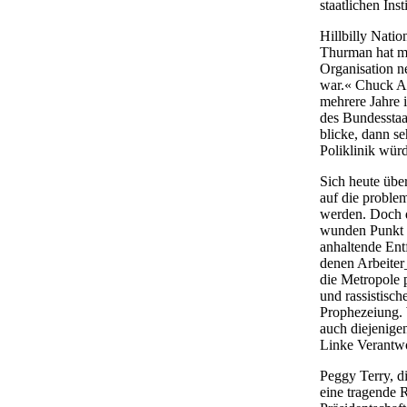
staatlichen Ins
Hillbilly Natio
Thurman hat mit
Organisation ne
war.« Chuck Ar
mehrere Jahre i
des Bundesstaa
blicke, dann se
Poliklinik wür
Sich heute über
auf die proble
werden. Doch d
wunden Punkt de
anhaltende Ent
denen Arbeiter
die Metropole 
und rassistisch
Prophezeiung. 
auch diejenigen
Linke Verantw
Peggy Terry, d
eine tragende R