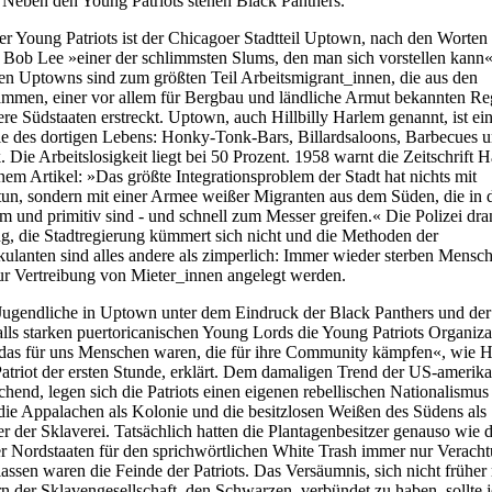
Neben den Young Patriots stehen Black Panthers.
r Young Patriots ist der Chicagoer Stadtteil Uptown, nach den Worten
 Bob Lee »einer der schlimmsten Slums, den man sich vorstellen kann«
 Uptowns sind zum größten Teil Arbeitsmigrant_innen, die aus den
mmen, einer vor allem für Bergbau und ländliche Armut bekannten Reg
re Südstaaten erstreckt. Uptown, auch Hillbilly Harlem genannt, ist ei
ie des dortigen Lebens: Honky-Tonk-Bars, Billardsaloons, Barbecues 
Die Arbeitslosigkeit liegt bei 50 Prozent. 1958 warnt die Zeitschrift H
em Artikel: »Das größte Integrationsproblem der Stadt hat nichts mit
un, sondern mit einer Armee weißer Migranten aus dem Süden, die in 
m und primitiv sind - und schnell zum Messer greifen.« Die Polizei dran
g, die Stadtregierung kümmert sich nicht und die Methoden der
ulanten sind alles andere als zimperlich: Immer wieder sterben Mensch
ur Vertreibung von Mieter_innen angelegt werden.
ugendliche in Uptown unter dem Eindruck der Black Panthers und der
lls starken puertoricanischen Young Lords die Young Patriots Organiza
 »das für uns Menschen waren, die für ihre Community kämpfen«, wie 
atriot der ersten Stunde, erklärt. Dem damaligen Trend der US-amerik
hend, legen sich die Patriots einen eigenen rebellischen Nationalismus
 die Appalachen als Kolonie und die besitzlosen Weißen des Südens als
 der Sklaverei. Tatsächlich hatten die Plantagenbesitzer genauso wie d
der Nordstaaten für den sprichwörtlichen White Trash immer nur Verach
assen waren die Feinde der Patriots. Das Versäumnis, sich nicht früher
n der Sklavengesellschaft, den Schwarzen, verbündet zu haben, sollte j