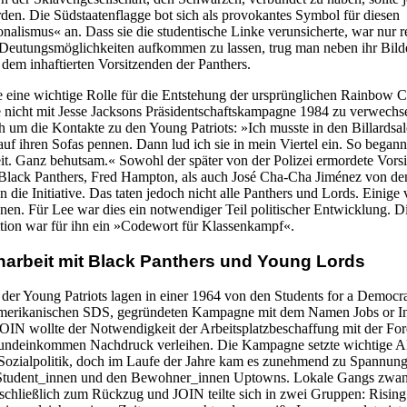
den. Die Südstaatenflagge bot sich als provokantes Symbol für diesen
onalismus« an. Dass sie die studentische Linke verunsicherte, war nur 
 Deutungsmöglichkeiten aufkommen zu lassen, trug man neben ihr Bild
em inhaftierten Vorsitzenden der Panthers.
e eine wichtige Rolle für die Entstehung der ursprünglichen Rainbow C
e nicht mit Jesse Jacksons Präsidentschaftskampagne 1984 zu verwechsel
h um die Kontakte zu den Young Patriots: »Ich musste in den Billardsa
uf ihren Sofas pennen. Dann lud ich sie in mein Viertel ein. So begann
. Ganz behutsam.« Sowohl der später von der Polizei ermordete Vors
Black Panthers, Fred Hampton, als auch José Cha-Cha Jiménez von d
 die Initiative. Das taten jedoch nicht alle Panthers und Lords. Einige 
onen. Für Lee war dies ein notwendiger Teil politischer Entwicklung. D
ion war für ihn ein »Codewort für Klassenkampf«.
rbeit mit Black Panthers und Young Lords
der Young Patriots lagen in einer 1964 von den Students for a Democra
amerikanischen SDS, gegründeten Kampagne mit dem Namen Jobs or 
IN wollte der Notwendigkeit der Arbeitsplatzbeschaffung mit der Fo
undeinkommen Nachdruck verleihen. Die Kampagne setzte wichtige A
Sozialpolitik, doch im Laufe der Jahre kam es zunehmend zu Spannun
Student_innen und den Bewohner_innen Uptowns. Lokale Gangs zwan
schließlich zum Rückzug und JOIN teilte sich in zwei Gruppen: Risin