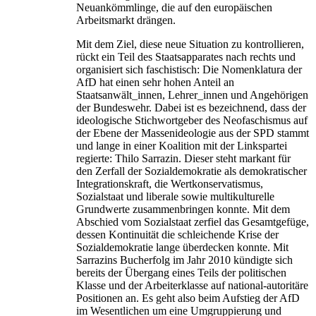
Neuankömmlinge, die auf den europäischen
Arbeitsmarkt drängen.
Mit dem Ziel, diese neue Situation zu kontrollieren,
rückt ein Teil des Staatsapparates nach rechts und
organisiert sich faschistisch: Die Nomenklatura der
AfD hat einen sehr hohen Anteil an
Staatsanwält_innen, Lehrer_innen und Angehörigen
der Bundeswehr. Dabei ist es bezeichnend, dass der
ideologische Stichwortgeber des Neofaschismus auf
der Ebene der Massenideologie aus der SPD stammt
und lange in einer Koalition mit der Linkspartei
regierte: Thilo Sarrazin. Dieser steht markant für
den Zerfall der Sozialdemokratie als demokratischer
Integrationskraft, die Wertkonservatismus,
Sozialstaat und liberale sowie multikulturelle
Grundwerte zusammenbringen konnte. Mit dem
Abschied vom Sozialstaat zerfiel das Gesamtgefüge,
dessen Kontinuität die schleichende Krise der
Sozialdemokratie lange überdecken konnte. Mit
Sarrazins Bucherfolg im Jahr 2010 kündigte sich
bereits der Übergang eines Teils der politischen
Klasse und der Arbeiterklasse auf national-autoritäre
Positionen an. Es geht also beim Aufstieg der AfD
im Wesentlichen um eine Umgruppierung und