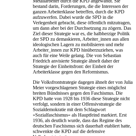
Metallarbeiter durch die KPD angewandt. Sie
bestand darin, Forderungen, die die Interessen der
ganzen Arbeiterklasse betreffen, durch die KPD
aufzuwerfen. Dabei wurde die SPD in die
Verlegenheit gebracht, diese öffentlich mitzutragen,
um dann aber bei der Durchsetzung zu zögern. Das
Ziel dieser Strategie war es, die halbherzige Politik
der SPD zu demaskieren, Arbeiter_innen aus allen
ideologischen Lagern zu mobilisieren und mehr
Arbeiter_innen zur KPD hinüberzuziehen, was
auch für eine Weile gelang. Die von Sebastian
Friedrich anvisierte Strategie ähnelt daher der
Strategie der Einheitsfront: der Einheit der
Arbeiterklasse gegen den Reformismus.
Die Volksfrontstrategie dagegen ähnelt der von Julia
Meier vorgeschlagenen Strategie eines möglichst
breiten Bündnisses gegen den Faschismus. Die
KPD hatte von 1928 bis 1936 diese Strategie nicht
verfolgt, sondern in einer Offensivstrategie die
Sozialdemokratie mit dem Schlagwort
»Sozialfaschismus« als Hauptfeind markiert. Erst
1936, als deutlich wurde, dass das Regime des
deutschen Faschismus sich dauerhaft etabliert hatte,
schwenkte die KPD auf die defensive