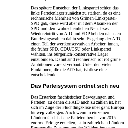
Das spätere Entstehen der Linkspartei schien das
linke Parteienlager zunächst zu stärken, da es eine
rechnerische Mehrheit von Grünen-Linkspartei-
SPD gab, diese wird aber mit dem Absinken der
SPD und dem wahrscheinlichen Neu- bzw.
Wiedereintritt von AfD und FDP bei den nächsten
Bundestagswahlen dahin sein. Es gelang der AfD,
einen Teil der wertkonservativen Arbeiter_innen,
die früher SPD, CDU/CSU oder Linkspartei
wählten, ins bürgerlich-konservative Lager
einzubinden. Damit sind rechnerisch rot-rot-grüne
Ambitionen vorerst verbaut. Unter den vielen
Funktionen, die die AfD hat, ist diese eine
entscheidende.
Das Parteisystem ordnet sich neu
Das Erstarken faschistischer Bewegungen und
Parteien, zu denen die AfD auch zu zählen ist, hat
sich im Zuge der Flüchtlingskrise über ganz Europa
hinweg vollzogen. Auch wenn in einzelnen
Ländern faschistische Parteien bereits vor 2015
enorme Erfolge erzielten, ist in zahlreichen Ländern
Europas die Zustimmung der Wähler_innen zu