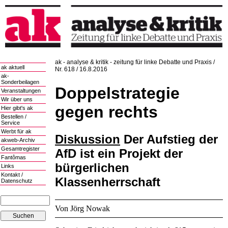
ak - analyse & kritik - zeitung für linke Debatte und Praxis /
ak aktuell
Nr. 618 / 16.8.2016
ak-
Sonderbeilagen
Doppelstrategie
Veranstaltungen
Wir über uns
gegen rechts
Hier gibt's ak
Bestellen /
Service
Werbt für ak
Diskussion
Der Aufstieg der
akweb-Archiv
Gesamtregister
AfD ist ein Projekt der
Fantômas
bürgerlichen
Links
Kontakt /
Klassenherrschaft
Datenschutz
Von Jörg Nowak