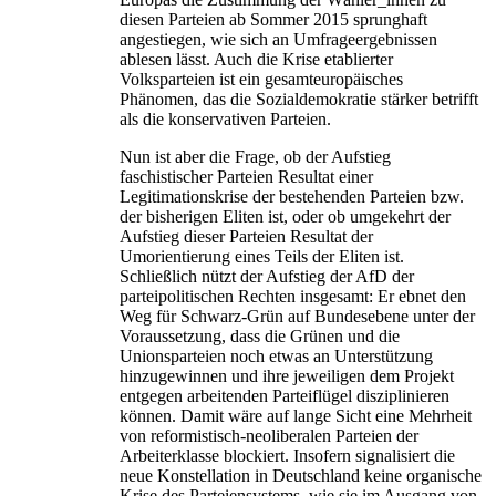
diesen Parteien ab Sommer 2015 sprunghaft
angestiegen, wie sich an Umfrageergebnissen
ablesen lässt. Auch die Krise etablierter
Volksparteien ist ein gesamteuropäisches
Phänomen, das die Sozialdemokratie stärker betrifft
als die konservativen Parteien.
Nun ist aber die Frage, ob der Aufstieg
faschistischer Parteien Resultat einer
Legitimationskrise der bestehenden Parteien bzw.
der bisherigen Eliten ist, oder ob umgekehrt der
Aufstieg dieser Parteien Resultat der
Umorientierung eines Teils der Eliten ist.
Schließlich nützt der Aufstieg der AfD der
parteipolitischen Rechten insgesamt: Er ebnet den
Weg für Schwarz-Grün auf Bundesebene unter der
Voraussetzung, dass die Grünen und die
Unionsparteien noch etwas an Unterstützung
hinzugewinnen und ihre jeweiligen dem Projekt
entgegen arbeitenden Parteiflügel disziplinieren
können. Damit wäre auf lange Sicht eine Mehrheit
von reformistisch-neoliberalen Parteien der
Arbeiterklasse blockiert. Insofern signalisiert die
neue Konstellation in Deutschland keine organische
Krise des Parteiensystems, wie sie im Ausgang von