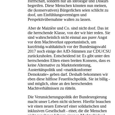
Herrschaft, sondern nur als Ideologie und Diskurs
begreifen. Diese Menschen könnten nun meinen,
die (konservativen) Bürgerlichen seien schlicht zu
doof, um Einfühlungsvermögen und
Perspektivübernahme walten zu lassen.
Aber de Maizière und Co. sind nicht doof. Das ist
die herrschende Klasse, von der wir hier reden. Sie
sind wahrscheinlich nicht einmal aus purer Angst
vor dem Machtverlust opportunistisch, um
kurzfristig-wahltaktisch vor der Bundestagswahl
2017 noch einige der AfD-Stimmen zur CDU/CSU
zurückzuholen. Entscheidend ist: Es gibt unter den
herrschenden Eliten einen breiten Konsens, dass es
keine Alternative zu Marktorientierung,
Austeritätspolitik und »marktkonformer
Demokratie« geben darf. Deshalb bekommen wir
eben diese hilflose Feuerlöschpolitik. Sie ist billig -
und möglich, ohne an den herrschenden
Machtverhältnissen zu rütteln.
Die Verunsicherungspolitik der Bundesregierung
macht unser Leben nicht sicherer. Hierfür brauchen
wir einen neuen Entwurf einer solidarischen und
inklusiven Gesellschaft - einer, die die Menschen