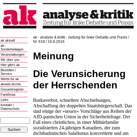
ak - analyse & kritik - zeitung für linke Debatte und Praxis /
ak aktuell
Nr. 618 / 16.8.2016
ak-
Sonderbeilagen
Meinung
Veranstaltungen
Wir über uns
Hier gibt's ak
Die Verunsicherung
Bestellen /
Service
Werbt für ak
der Herrschenden
akweb-Archiv
Gesamtregister
Fantômas
Burkaverbot, schnellere Abschiebungen,
Links
Abschaffung der doppelten Staatsbürgerschaft. Das
Kontakt /
Datenschutz
sind einige der »neuen« Vorschläge aus Reihen der
AfD-panischen Union in der Sicherheitsfrage. Der
Fall eines christlichen, in einer Militärfamilie
sozialisierten 24-jährigen Kanadiers, der zum
dschihadistischen Salafismus konvertierte und am