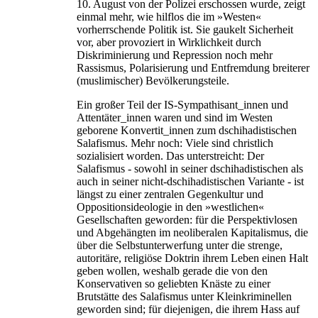
10. August von der Polizei erschossen wurde, zeigt
einmal mehr, wie hilflos die im »Westen«
vorherrschende Politik ist. Sie gaukelt Sicherheit
vor, aber provoziert in Wirklichkeit durch
Diskriminierung und Repression noch mehr
Rassismus, Polarisierung und Entfremdung breiterer
(muslimischer) Bevölkerungsteile.
Ein großer Teil der IS-Sympathisant_innen und
Attentäter_innen waren und sind im Westen
geborene Konvertit_innen zum dschihadistischen
Salafismus. Mehr noch: Viele sind christlich
sozialisiert worden. Das unterstreicht: Der
Salafismus - sowohl in seiner dschihadistischen als
auch in seiner nicht-dschihadistischen Variante - ist
längst zu einer zentralen Gegenkultur und
Oppositionsideologie in den »westlichen«
Gesellschaften geworden: für die Perspektivlosen
und Abgehängten im neoliberalen Kapitalismus, die
über die Selbstunterwerfung unter die strenge,
autoritäre, religiöse Doktrin ihrem Leben einen Halt
geben wollen, weshalb gerade die von den
Konservativen so geliebten Knäste zu einer
Brutstätte des Salafismus unter Kleinkriminellen
geworden sind; für diejenigen, die ihrem Hass auf