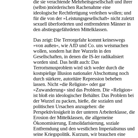
die sie verachtende Mehrheitsgesellschaft und ihrer
(selbst-)mörderischen Rachenahme eine
ideologische Rechtfertigung verleihen wollen; und
für die von der »Leistungsgesellschaft« nicht zuletzt
sexuell überforderten und entfremdeten Männer in
den abstiegsgefährdeten Mittelklassen.
Das zeigt: Die Terrorgefahr kommt keineswegs
»von außen«, wie AfD und Co. uns weismachen
wollen, sondern hat ihre Wurzeln in den
Gesellschaften, in denen die IS-ler radikalisiert
worden sind. Das heißt auch: Das
Terrorismusproblem wird sich weder durch die
kostspielige Illusion nationaler Abschottung noch
durch stärkere, autoritäre Repression beheben
lassen. Nicht »die Religion« oder gar
»Zuwanderung« sind das Problem. Die »Religion«
ist bloß ein ideologischer Behälter. Das Problem bei
der Wurzel zu packen, hieße, die sozialen und
politischen Ursachen anzugehen: die
Perspektivlosigkeit in der unteren Arbeiterklasse, die
Erosion der Mittelklassen, die allgemeine
Ökonomisierung, Entsolidarisierung, soziale
Entfremdung und den westlichen Imperialismus und
seine Kriegspolitik. Kurzum, wir brauchen eine