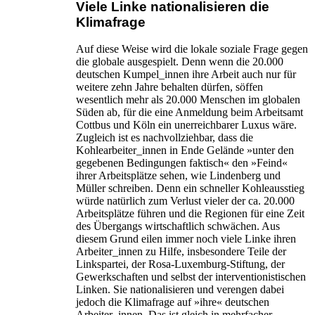
Viele Linke nationalisieren die
Klimafrage
Auf diese Weise wird die lokale soziale Frage gegen
die globale ausgespielt. Denn wenn die 20.000
deutschen Kumpel_innen ihre Arbeit auch nur für
weitere zehn Jahre behalten dürfen, söffen
wesentlich mehr als 20.000 Menschen im globalen
Süden ab, für die eine Anmeldung beim Arbeitsamt
Cottbus und Köln ein unerreichbarer Luxus wäre.
Zugleich ist es nachvollziehbar, dass die
Kohlearbeiter_innen in Ende Gelände »unter den
gegebenen Bedingungen faktisch« den »Feind«
ihrer Arbeitsplätze sehen, wie Lindenberg und
Müller schreiben. Denn ein schneller Kohleausstieg
würde natürlich zum Verlust vieler der ca. 20.000
Arbeitsplätze führen und die Regionen für eine Zeit
des Übergangs wirtschaftlich schwächen. Aus
diesem Grund eilen immer noch viele Linke ihren
Arbeiter_innen zu Hilfe, insbesondere Teile der
Linkspartei, der Rosa-Luxemburg-Stiftung, der
Gewerkschaften und selbst der interventionistischen
Linken. Sie nationalisieren und verengen dabei
jedoch die Klimafrage auf »ihre« deutschen
Arbeiter_innen. Das ist gleich in mehrfacher