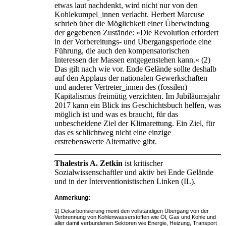
etwas laut nachdenkt, wird nicht nur von den
Kohlekumpel_innen verlacht. Herbert Marcuse
schrieb über die Möglichkeit einer Überwindung
der gegebenen Zustände: »Die Revolution erfordert
in der Vorbereitungs- und Übergangsperiode eine
Führung, die auch den kompensatorischen
Interessen der Massen entgegenstehen kann.« (2)
Das gilt nach wie vor. Ende Gelände sollte deshalb
auf den Applaus der nationalen Gewerkschaften
und anderer Vertreter_innen des (fossilen)
Kapitalismus freimütig verzichten. Im Jubiläumsjahr
2017 kann ein Blick ins Geschichtsbuch helfen, was
möglich ist und was es braucht, für das
unbescheidene Ziel der Klimarettung. Ein Ziel, für
das es schlichtweg nicht eine einzige
erstrebenswerte Alternative gibt.
Thalestris A. Zetkin
ist kritischer
Sozialwissenschaftler und aktiv bei Ende Gelände
und in der Interventionistischen Linken (IL).
Anmerkung:
1) Dekarbonisierung meint den vollständigen Übergang von der
Verbrennung von Kohlenwasserstoffen wie Öl, Gas und Kohle und
aller damit verbundenen Sektoren wie Energie, Heizung, Transport