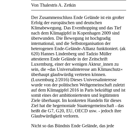
Von Thalestris A. Zetkin
Der Zusammenschluss Ende Gelände ist ein großer
Erfolg der europäischen und deutschen
Klimabewegung. Das Eventhopping und das Tief
nach dem Klimagipfel in Kopenhagen 2009 sind
überwunden. Die Bewegung ist hochgradig
international, und die Selbstorganisation der
heterogenen Ende-Gelände-Allianz funktioniert. (ak
620) Hannes Lindenberg und Tadzio Müller
attestieren Ende Gelände in der Zeitschrift
Luxemburg, einer der wenigen Akteur_innen zu
sein, die »das Universalinteresse am Klimaschutz«
überhaupt glaubwürdig vertreten können.
(Luxemburg 2/2016) Dieses Universalinteresse
wurde von der politischen Weltgemeinschaft zuletzt
auf dem Klimagipfel 2016 in Paris bekräftigt und ist
somit eines der ambitioniertesten und legitimsten
Ziele überhaupt. Im konkreten Handeln für dieses
Ziel hat die hegemoniale Staatengemeinschaft - das
heißt die G7, G20, EU, OECD usw. - jedoch ihre
Glaubwürdigkeit verloren.
Nicht so das Bündnis Ende Gelände, das jede