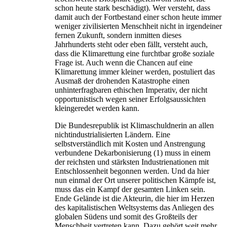
schon heute stark beschädigt). Wer versteht, dass
damit auch der Fortbestand einer schon heute immer
weniger zivilisierten Menschheit nicht in irgendeiner
fernen Zukunft, sondern inmitten dieses
Jahrhunderts steht oder eben fällt, versteht auch,
dass die Klimarettung eine furchtbar große soziale
Frage ist. Auch wenn die Chancen auf eine
Klimarettung immer kleiner werden, postuliert das
Ausmaß der drohenden Katastrophe einen
unhinterfragbaren ethischen Imperativ, der nicht
opportunistisch wegen seiner Erfolgsaussichten
kleingeredet werden kann.
Die Bundesrepublik ist Klimaschuldnerin an allen
nichtindustrialisierten Ländern. Eine
selbstverständlich mit Kosten und Anstrengung
verbundene Dekarbonisierung (1) muss in einem
der reichsten und stärksten Industrienationen mit
Entschlossenheit begonnen werden. Und da hier
nun einmal der Ort unserer politischen Kämpfe ist,
muss das ein Kampf der gesamten Linken sein.
Ende Gelände ist die Akteurin, die hier im Herzen
des kapitalistischen Weltsystems das Anliegen des
globalen Südens und somit des Großteils der
Menschheit vertreten kann. Dazu gehört weit mehr