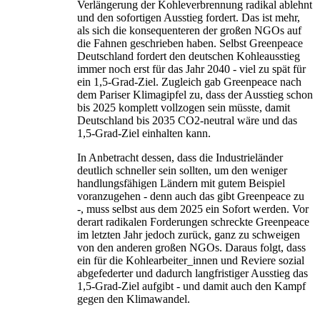
Verlängerung der Kohleverbrennung radikal ablehnt
und den sofortigen Ausstieg fordert. Das ist mehr,
als sich die konsequenteren der großen NGOs auf
die Fahnen geschrieben haben. Selbst Greenpeace
Deutschland fordert den deutschen Kohleausstieg
immer noch erst für das Jahr 2040 - viel zu spät für
ein 1,5-Grad-Ziel. Zugleich gab Greenpeace nach
dem Pariser Klimagipfel zu, dass der Ausstieg schon
bis 2025 komplett vollzogen sein müsste, damit
Deutschland bis 2035 CO2-neutral wäre und das
1,5-Grad-Ziel einhalten kann.
In Anbetracht dessen, dass die Industrieländer
deutlich schneller sein sollten, um den weniger
handlungsfähigen Ländern mit gutem Beispiel
voranzugehen - denn auch das gibt Greenpeace zu
-, muss selbst aus dem 2025 ein Sofort werden. Vor
derart radikalen Forderungen schreckte Greenpeace
im letzten Jahr jedoch zurück, ganz zu schweigen
von den anderen großen NGOs. Daraus folgt, dass
ein für die Kohlearbeiter_innen und Reviere sozial
abgefederter und dadurch langfristiger Ausstieg das
1,5-Grad-Ziel aufgibt - und damit auch den Kampf
gegen den Klimawandel.