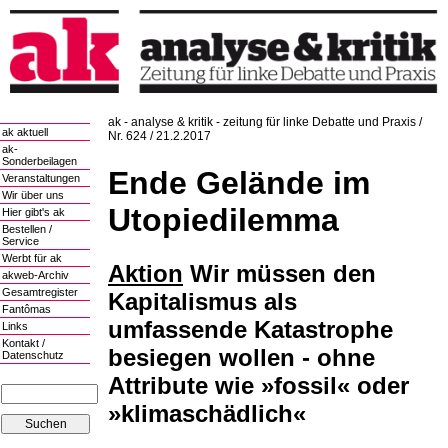
ak - analyse & kritik - zeitung für linke Debatte und Praxis /
ak aktuell
Nr. 624 / 21.2.2017
ak-
Sonderbeilagen
Ende Gelände im
Veranstaltungen
Wir über uns
Utopiedilemma
Hier gibt's ak
Bestellen /
Service
Werbt für ak
Aktion
Wir müssen den
akweb-Archiv
Gesamtregister
Kapitalismus als
Fantômas
umfassende Katastrophe
Links
Kontakt /
besiegen wollen - ohne
Datenschutz
Attribute wie »fossil« oder
»klimaschädlich«