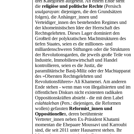
drei Kategorien aufgeteilt. An einem Ende steht
die
religiöse und politische Rechte
(Persisch
usulgarayan
: diejenigen, die den Grundsätzen
folgen), die Anhänger_innen und
Verteidiger_innen des bestehenden Regimes und
der khomeinistischen Idee der Herrschaft des
Rechtsgelehrten. Dieses Lager dominiert den
Großteil der polykratischen Machtstrukturen des
tiefen Staates, seien es die millionen- und
milliardenschweren Stiftungen oder die Strukturen
der Revolutionsgarden, die jeweils große Teile von
Industrie, Immobilienwirtschaft und Handel
kontrollieren, seien es die Justiz, die
paramilitärische Basij-Miliz oder der Machtapparat
des »Obersten Rechtsgelehrten und
Revolutionsführers« Ali Khamenei. Am anderen
Ende stehen - wenn man von illegalisierten und im
öffentlichen Diskurs nicht existenten radikalen
Oppositionskräften absieht - die mit dem Label
eslahtaleban
(Pers.: diejenigen, die Reformen
wollen) gefassten
Reformist_innen und
Oppositionelle
n, deren berühmteste
Vertreter_innen neben Ex-Präsident Khatami
momentan die Ehepaare Moussavi und Karroubi
sind, die seit 2011 unter Hausarrest stehen. Ihr