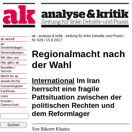
ak - analyse & kritik - zeitung für linke Debatte und Praxis /
ak aktuell
Nr. 629 / 15.8.2017
ak-
Sonderbeilagen
Regionalmacht nach
Veranstaltungen
Wir über uns
der Wahl
Hier gibt's ak
Bestellen /
Service
Werbt für ak
International
Im Iran
akweb-Archiv
Gesamtregister
herrscht eine fragile
Fantômas
Pattsituation zwischen der
Links
Kontakt /
politischen Rechten und
Datenschutz
dem Reformlager
Von Bikoret Khatira