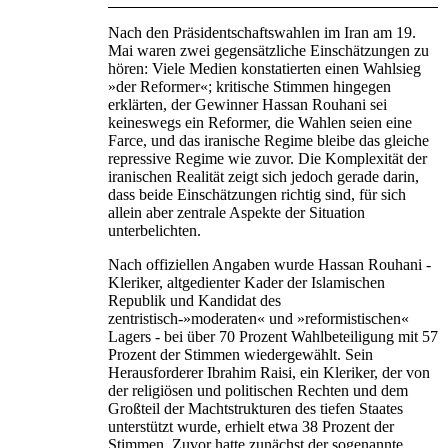
Nach den Präsidentschaftswahlen im Iran am 19.
Mai waren zwei gegensätzliche Einschätzungen zu
hören: Viele Medien konstatierten einen Wahlsieg
»der Reformer«; kritische Stimmen hingegen
erklärten, der Gewinner Hassan Rouhani sei
keineswegs ein Reformer, die Wahlen seien eine
Farce, und das iranische Regime bleibe das gleiche
repressive Regime wie zuvor. Die Komplexität der
iranischen Realität zeigt sich jedoch gerade darin,
dass beide Einschätzungen richtig sind, für sich
allein aber zentrale Aspekte der Situation
unterbelichten.
Nach offiziellen Angaben wurde Hassan Rouhani -
Kleriker, altgedienter Kader der Islamischen
Republik und Kandidat des
zentristisch-»moderaten« und »reformistischen«
Lagers - bei über 70 Prozent Wahlbeteiligung mit 57
Prozent der Stimmen wiedergewählt. Sein
Herausforderer Ibrahim Raisi, ein Kleriker, der von
der religiösen und politischen Rechten und dem
Großteil der Machtstrukturen des tiefen Staates
unterstützt wurde, erhielt etwa 38 Prozent der
Stimmen. Zuvor hatte zunächst der sogenannte