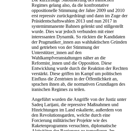
Regimes gelang also, da die konfrontative
oppositionelle Stimmung der Jahre 2009 und 2010
erst repressiv zurückgedrängt und dann im Zuge der
Präsidentschaftswahlen 2013 und nun 2017 in
systemimmanente Bahnen gelenkt und stillgestellt
wurde. Dies war jedoch verbunden mit einer
interessanten Dynamik. So rückten die Kandidaten
der Pragmatiker_innen aus wahltaktischen Gründen
und getrieben von der Stimmung der
Unterstützer_innen auf den
Wahlkampfveranstaltungen näher an die
Reformist_innen und die Opposition. Diese
Entwicklung wurde durch die Reaktion der Rechten
verstärkt. Diese griffen im Kampf um politischen
Einfluss die Zentristen in der Öffentlichkeit an,
sprachen ihnen ab, die normativen Grundlagen des
iranischen Regimes zu teilen.
Angeführt wurden die Angriffe von der Justiz unter
Sadeq Larijani, die repressive Maßnahmen und
Hinrichtungen im Land eskalierte, außerdem von
den Revolutionsgarden, welche durch eine
Forcierung militärischer Projekte wie des
Raketenprogramms versuchten, diplomatische
Aktivitäten der Regierung zu torpedieren. Im