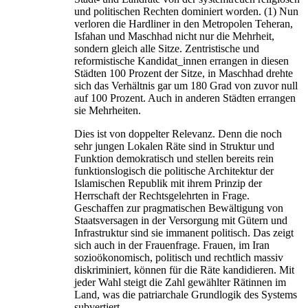
und politischen Rechten dominiert worden. (1) Nun
verloren die Hardliner in den Metropolen Teheran,
Isfahan und Maschhad nicht nur die Mehrheit,
sondern gleich alle Sitze. Zentristische und
reformistische Kandidat_innen errangen in diesen
Städten 100 Prozent der Sitze, in Maschhad drehte
sich das Verhältnis gar um 180 Grad von zuvor null
auf 100 Prozent. Auch in anderen Städten errangen
sie Mehrheiten.
Dies ist von doppelter Relevanz. Denn die noch
sehr jungen Lokalen Räte sind in Struktur und
Funktion demokratisch und stellen bereits rein
funktionslogisch die politische Architektur der
Islamischen Republik mit ihrem Prinzip der
Herrschaft der Rechtsgelehrten in Frage.
Geschaffen zur pragmatischen Bewältigung von
Staatsversagen in der Versorgung mit Gütern und
Infrastruktur sind sie immanent politisch. Das zeigt
sich auch in der Frauenfrage. Frauen, im Iran
sozioökonomisch, politisch und rechtlich massiv
diskriminiert, können für die Räte kandidieren. Mit
jeder Wahl steigt die Zahl gewählter Rätinnen im
Land, was die patriarchale Grundlogik des Systems
subvertiert.