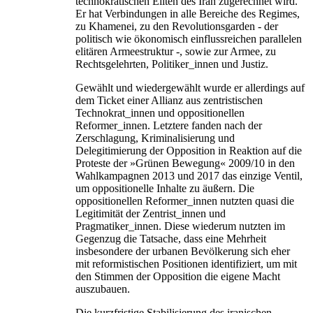
technokratischen Eliten des Iran zugerechnet wird.
Er hat Verbindungen in alle Bereiche des Regimes,
zu Khamenei, zu den Revolutionsgarden - der
politisch wie ökonomisch einflussreichen parallelen
elitären Armeestruktur -, sowie zur Armee, zu
Rechtsgelehrten, Politiker_innen und Justiz.
Gewählt und wiedergewählt wurde er allerdings auf
dem Ticket einer Allianz aus zentristischen
Technokrat_innen und oppositionellen
Reformer_innen. Letztere fanden nach der
Zerschlagung, Kriminalisierung und
Delegitimierung der Opposition in Reaktion auf die
Proteste der »Grünen Bewegung« 2009/10 in den
Wahlkampagnen 2013 und 2017 das einzige Ventil,
um oppositionelle Inhalte zu äußern. Die
oppositionellen Reformer_innen nutzten quasi die
Legitimität der Zentrist_innen und
Pragmatiker_innen. Diese wiederum nutzten im
Gegenzug die Tatsache, dass eine Mehrheit
insbesondere der urbanen Bevölkerung sich eher
mit reformistischen Positionen identifiziert, um mit
den Stimmen der Opposition die eigene Macht
auszubauen.
Die kurzfristige Stabilisierung des iranischen