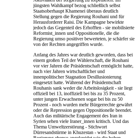
jüngsten Wahlkampf bezog schließlich selbst
Staatsoberhaupt Khamenei überaus deutlich
Stellung gegen die Regierung Rouhani und für
Herausforderer Raisi. Die Kampagne bewirkte
jedoch das Gegenteil des Erhofften - sie mobilisierte
Reformist_innen und Oppositionelle, die die
Regierung umso positiver bewerteten, je schärfer sie
von der Rechten angegriffen wurde.
Anfang des Jahres war deutlich geworden, dass bei
einem großen Teil der Wählerschaft, die Rouhani
vor vier Jahren die Präsidentschaft ermöglicht hatte,
nach vier Jahren wirtschaftlicher und
innenpolitischer Stagnation Desillusionierung
eingesetzt hatte. Während der Präsidentschaft
Rouhanis sank weder die Arbeitslosigkeit - sie liegt
offiziell bei 13, inoffiziell bei bis zu 35 Prozent,
unter jungen Erwachsenen sogar bei bis zu 50
Prozent - noch wurden mehr Bürgerrechte gewährt
oder die Repression gegen Oppositionelle beendet.
Auch das militärische Engagement des Iran in
Syrien sehen viele Iraner_innen kritisch. Und das
Thema Umweltzerstörung - Stichwort
Dürresandstürme in Khuzestan - wird Staat und
Regierung ebenso angekreidet wie die hohen