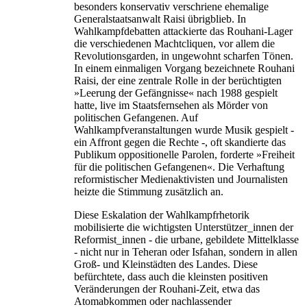
besonders konservativ verschriene ehemalige
Generalstaatsanwalt Raisi übrigblieb. In
Wahlkampfdebatten attackierte das Rouhani-Lager
die verschiedenen Machtcliquen, vor allem die
Revolutionsgarden, in ungewohnt scharfen Tönen.
In einem einmaligen Vorgang bezeichnete Rouhani
Raisi, der eine zentrale Rolle in der berüchtigten
»Leerung der Gefängnisse« nach 1988 gespielt
hatte, live im Staatsfernsehen als Mörder von
politischen Gefangenen. Auf
Wahlkampfveranstaltungen wurde Musik gespielt -
ein Affront gegen die Rechte -, oft skandierte das
Publikum oppositionelle Parolen, forderte »Freiheit
für die politischen Gefangenen«. Die Verhaftung
reformistischer Medienaktivisten und Journalisten
heizte die Stimmung zusätzlich an.
Diese Eskalation der Wahlkampfrhetorik
mobilisierte die wichtigsten Unterstützer_innen der
Reformist_innen - die urbane, gebildete Mittelklasse
- nicht nur in Teheran oder Isfahan, sondern in allen
Groß- und Kleinstädten des Landes. Diese
befürchtete, dass auch die kleinsten positiven
Veränderungen der Rouhani-Zeit, etwa das
Atomabkommen oder nachlassender