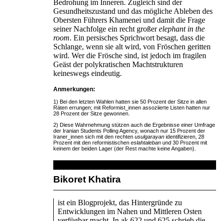
Bedrohung im Inneren. Zugleich sind der
Gesundheitszustand und das mögliche Ableben des
Obersten Führers Khamenei und damit die Frage
seiner Nachfolge ein recht großer
elephant in the
room
. Ein persisches Sprichwort besagt, dass die
Schlange, wenn sie alt wird, von Fröschen geritten
wird. Wer die Frösche sind, ist jedoch im fragilen
Geäst der polykratischen Machtstrukturen
keineswegs eindeutig.
Anmerkungen:
1) Bei den letzten Wahlen hatten sie 50 Prozent der Sitze in allen
Räten errungen; mit Reformist_innen assoziierte Listen hatten nur
28 Prozent der Sitze gewonnen.
2) Diese Wahrnehmung stützen auch die Ergebnisse einer Umfrage
der Iranian Students Polling Agency, wonach nur 15 Prozent der
Iraner_innen sich mit den rechten
usulgarayan
identifizieren, 28
Prozent mit den reformistischen
eslahtaleban
und 30 Prozent mit
keinem der beiden Lager (der Rest machte keine Angaben).
Bikoret Khatira
ist ein Blogprojekt, das Hintergründe zu
Entwicklungen im Nahen und Mittleren Osten
verfügbar macht. In ak 622 und 625 schrieb die