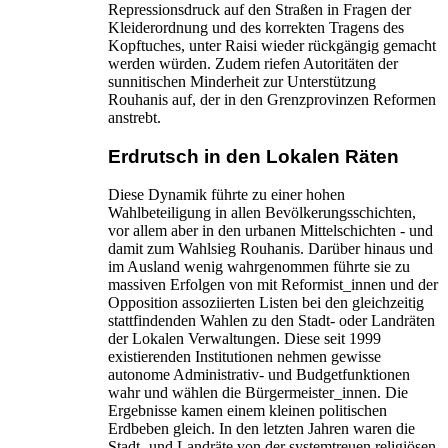
Repressionsdruck auf den Straßen in Fragen der
Kleiderordnung und des korrekten Tragens des
Kopftuches, unter Raisi wieder rückgängig gemacht
werden würden. Zudem riefen Autoritäten der
sunnitischen Minderheit zur Unterstützung
Rouhanis auf, der in den Grenzprovinzen Reformen
anstrebt.
Erdrutsch in den Lokalen Räten
Diese Dynamik führte zu einer hohen
Wahlbeteiligung in allen Bevölkerungsschichten,
vor allem aber in den urbanen Mittelschichten - und
damit zum Wahlsieg Rouhanis. Darüber hinaus und
im Ausland wenig wahrgenommen führte sie zu
massiven Erfolgen von mit Reformist_innen und der
Opposition assoziierten Listen bei den gleichzeitig
stattfindenden Wahlen zu den Stadt- oder Landräten
der Lokalen Verwaltungen. Diese seit 1999
existierenden Institutionen nehmen gewisse
autonome Administrativ- und Budgetfunktionen
wahr und wählen die Bürgermeister_innen. Die
Ergebnisse kamen einem kleinen politischen
Erdbeben gleich. In den letzten Jahren waren die
Stadt- und Landräte von der systemtreuen religiösen