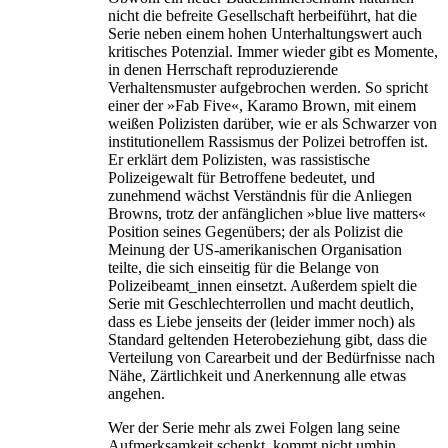
nicht die befreite Gesellschaft herbeiführt, hat die
Serie neben einem hohen Unterhaltungswert auch
kritisches Potenzial. Immer wieder gibt es Momente,
in denen Herrschaft reproduzierende
Verhaltensmuster aufgebrochen werden. So spricht
einer der »Fab Five«, Karamo Brown, mit einem
weißen Polizisten darüber, wie er als Schwarzer von
institutionellem Rassismus der Polizei betroffen ist.
Er erklärt dem Polizisten, was rassistische
Polizeigewalt für Betroffene bedeutet, und
zunehmend wächst Verständnis für die Anliegen
Browns, trotz der anfänglichen »blue live matters«
Position seines Gegenübers; der als Polizist die
Meinung der US-amerikanischen Organisation
teilte, die sich einseitig für die Belange von
Polizeibeamt_innen einsetzt. Außerdem spielt die
Serie mit Geschlechterrollen und macht deutlich,
dass es Liebe jenseits der (leider immer noch) als
Standard geltenden Heterobeziehung gibt, dass die
Verteilung von Carearbeit und der Bedürfnisse nach
Nähe, Zärtlichkeit und Anerkennung alle etwas
angehen.
Wer der Serie mehr als zwei Folgen lang seine
Aufmerksamkeit schenkt, kommt nicht umhin