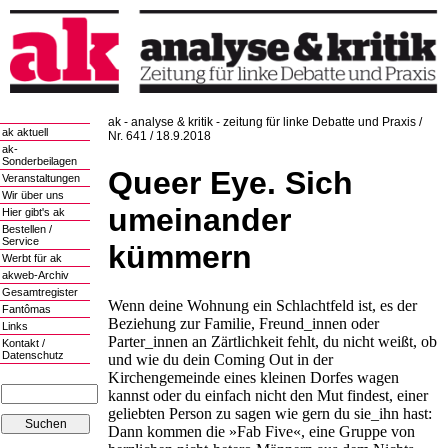
ak - analyse & kritik - zeitung für linke Debatte und Praxis /
ak aktuell
Nr. 641 / 18.9.2018
ak-
Sonderbeilagen
Queer Eye. Sich
Veranstaltungen
Wir über uns
umeinander
Hier gibt's ak
Bestellen /
Service
kümmern
Werbt für ak
akweb-Archiv
Gesamtregister
Wenn deine Wohnung ein Schlachtfeld ist, es der
Fantômas
Beziehung zur Familie, Freund_innen oder
Links
Parter_innen an Zärtlichkeit fehlt, du nicht weißt, ob
Kontakt /
Datenschutz
und wie du dein Coming Out in der
Kirchengemeinde eines kleinen Dorfes wagen
kannst oder du einfach nicht den Mut findest, einer
geliebten Person zu sagen wie gern du sie_ihn hast:
Dann kommen die »Fab Five«, eine Gruppe von