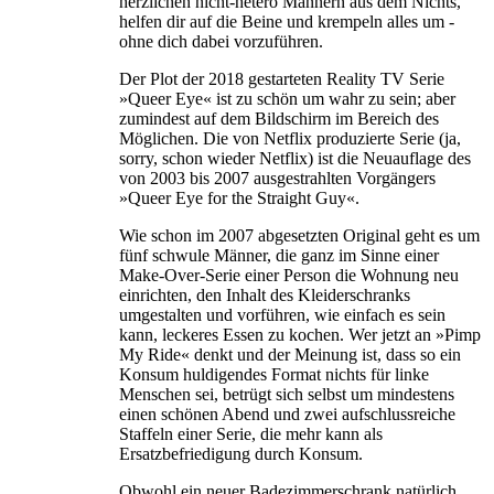
herzlichen nicht-hetero Männern aus dem Nichts,
helfen dir auf die Beine und krempeln alles um -
ohne dich dabei vorzuführen.
Der Plot der 2018 gestarteten Reality TV Serie
»Queer Eye« ist zu schön um wahr zu sein; aber
zumindest auf dem Bildschirm im Bereich des
Möglichen. Die von Netflix produzierte Serie (ja,
sorry, schon wieder Netflix) ist die Neuauflage des
von 2003 bis 2007 ausgestrahlten Vorgängers
»Queer Eye for the Straight Guy«.
Wie schon im 2007 abgesetzten Original geht es um
fünf schwule Männer, die ganz im Sinne einer
Make-Over-Serie einer Person die Wohnung neu
einrichten, den Inhalt des Kleiderschranks
umgestalten und vorführen, wie einfach es sein
kann, leckeres Essen zu kochen. Wer jetzt an »Pimp
My Ride« denkt und der Meinung ist, dass so ein
Konsum huldigendes Format nichts für linke
Menschen sei, betrügt sich selbst um mindestens
einen schönen Abend und zwei aufschlussreiche
Staffeln einer Serie, die mehr kann als
Ersatzbefriedigung durch Konsum.
Obwohl ein neuer Badezimmerschrank natürlich