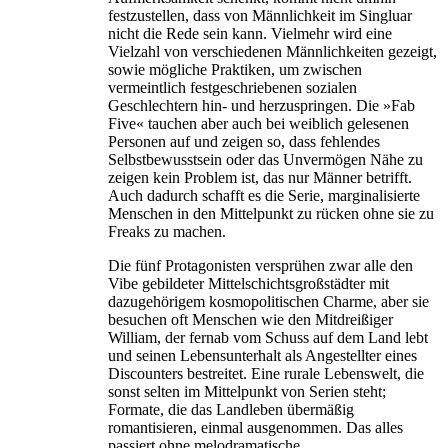
festzustellen, dass von Männlichkeit im Singluar
nicht die Rede sein kann. Vielmehr wird eine
Vielzahl von verschiedenen Männlichkeiten gezeigt,
sowie mögliche Praktiken, um zwischen
vermeintlich festgeschriebenen sozialen
Geschlechtern hin- und herzuspringen. Die »Fab
Five« tauchen aber auch bei weiblich gelesenen
Personen auf und zeigen so, dass fehlendes
Selbstbewusstsein oder das Unvermögen Nähe zu
zeigen kein Problem ist, das nur Männer betrifft.
Auch dadurch schafft es die Serie, marginalisierte
Menschen in den Mittelpunkt zu rücken ohne sie zu
Freaks zu machen.
Die fünf Protagonisten versprühen zwar alle den
Vibe gebildeter Mittelschichtsgroßstädter mit
dazugehörigem kosmopolitischen Charme, aber sie
besuchen oft Menschen wie den Mitdreißiger
William, der fernab vom Schuss auf dem Land lebt
und seinen Lebensunterhalt als Angestellter eines
Discounters bestreitet. Eine rurale Lebenswelt, die
sonst selten im Mittelpunkt von Serien steht;
Formate, die das Landleben übermäßig
romantisieren, einmal ausgenommen. Das alles
passiert ohne melodramatische