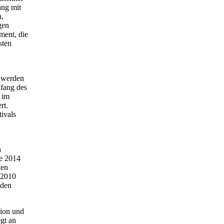
ang mit
n,
gen
ment, die
sten
n werden
nfang des
k im
rt.
tivals
h
ne 2014
hen
 2010
 den
sion und
gt an