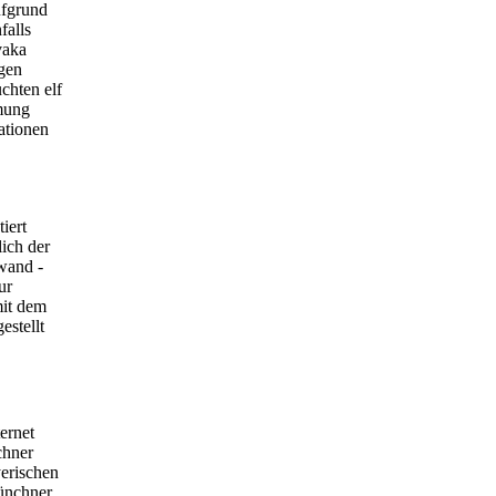
ufgrund
falls
vaka
gen
chten elf
mung
ationen
iert
ich der
wand -
ur
mit dem
stellt
ernet
chner
yerischen
ünchner