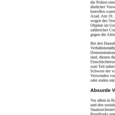
die Polizei ein
ähnlicher Vorw
betroffen ware
Azad. Am 19. 
wegen des Verda
Objekte im Um
zahlreicher Co
gegen die Afrin
Bei den Hausdu
Verhältnismäßi
Demonstratione
sind, dienen d
Einschüchterun
zum Teil nahm 
Schwere der v
Verwenden von
oder enden mit
Absurde V
Vor allem in B
und den sozia
Staatsorchester
Rundfunks gete