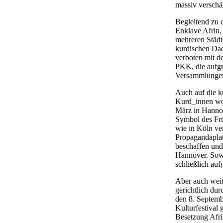
massiv verschär
Begleitend zu 
Enklave Afrin,
mehreren Städt
kurdischen Da
verboten mit d
PKK, die aufgr
Versammlungen
Auch auf die k
Kurd_innen wol
März in Hanno
Symbol des Frü
wie in Köln v
Propagandaplat
beschaffen und
Hannover. Sowo
schließlich auf
Aber auch weit
gerichtlich du
den 8. Septemb
Kulturfestival 
Besetzung Afri