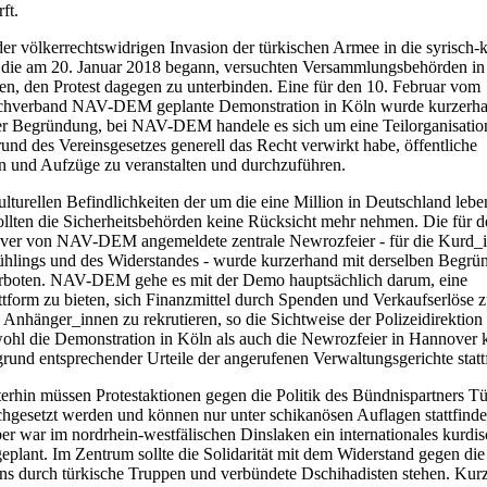
ft.
der völkerrechtswidrigen Invasion der türkischen Armee in die syrisch-
 die am 20. Januar 2018 begann, versuchten Versammlungsbehörden in
en, den Protest dagegen zu unterbinden. Eine für den 10. Februar vom
chverband NAV-DEM geplante Demonstration in Köln wurde kurzerh
er Begründung, bei NAV-DEM handele es sich um eine Teilorganisatio
und des Vereinsgesetzes generell das Recht verwirkt habe, öffentliche
 und Aufzüge zu veranstalten und durchzuführen.
ulturellen Befindlichkeiten der um die eine Million in Deutschland leb
lten die Sicherheitsbehörden keine Rücksicht mehr nehmen. Die für d
ver von NAV-DEM angemeldete zentrale Newrozfeier - für die Kurd_i
hlings und des Widerstandes - wurde kurzerhand mit derselben Begrü
erboten. NAV-DEM gehe es mit der Demo hauptsächlich darum, eine
tform zu bieten, sich Finanzmittel durch Spenden und Verkaufserlöse 
 Anhänger_innen zu rekrutieren, so die Sichtweise der Polizeidirektion
hl die Demonstration in Köln als auch die Newrozfeier in Hannover 
grund entsprechender Urteile der angerufenen Verwaltungsgerichte statt
erhin müssen Protestaktionen gegen die Politik des Bündnispartners Tür
rchgesetzt werden und können nur unter schikanösen Auflagen stattfinde
er war im nordrhein-westfälischen Dinslaken ein internationales kurdi
geplant. Im Zentrum sollte die Solidarität mit dem Widerstand gegen die 
ns durch türkische Truppen und verbündete Dschihadisten stehen. Kurzf