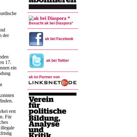
kurdische
Besucht ak bei Diaspora*
and
n der
ak bei Facebook
enden
ak bei Twitter
en 17.
nnen ein
ndung
ak ist Partner von
zu
konnten
finden.
kei erst
n. Für
sches
illegale
ristig