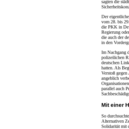
sagten die städ
Sicherheitskonz
Der eigentlich
vom 28. bis 29
die PKK in Deut
Regierung oder
die auch der d
in den Vorderg
Im Nachgang de
polizeilichen 
deutschen Link
hatten. Als Be
Verstoß gegen 
angeblich verb
Organisatione
parallel auch 
Sachbeschädig
Mit einer 
So durchsuchte
Alternativen Z
Solidarität mi