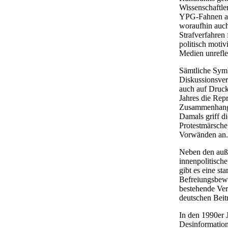
Wissenschaftle
YPG-Fahnen auf
woraufhin auch
Strafverfahren
politisch motiv
Medien unrefle
Sämtliche Symb
Diskussionsver
auch auf Druck
Jahres die Repr
Zusammenhang m
Damals griff di
Protestmärsche
Vorwänden an.
Neben den auße
innenpolitisch
gibt es eine st
Befreiungsbewe
bestehende Ver
deutschen Beit
In den 1990er 
Desinformation