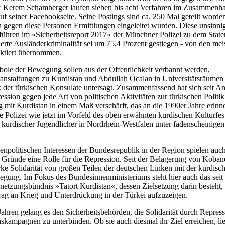
r Kerem Schamberger laufen sieben bis acht Verfahren im Zusammenh
 seiner Facebookseite. Seine Postings sind ca. 250 Mal geteilt worde
 gegen diese Personen Ermittlungen eingeleitet wurden. Diese unsinni
 führen im »Sicherheitsreport 2017« der Münchner Polizei zu dem State
ierte Ausländerkriminalität sei um 75,4 Prozent gestiegen - von den mei
ktiert übernommen.
ole der Bewegung sollen aus der Öffentlichkeit verbannt werden,
anstaltungen zu Kurdistan und Abdullah Öcalan in Universitätsräume
 der türkischen Konsulate untersagt. Zusammenfassend hat sich seit A
ession gegen jede Art von politischen Aktivitäten zur türkischen Politi
it Kurdistan in einem Maß verschärft, das an die 1990er Jahre erinne
e Polizei wie jetzt im Vorfeld des oben erwähnten kurdischen Kulturfes
 kurdischer Jugendlicher in Nordrhein-Westfalen unter fadenscheinigen
npolitischen Interessen der Bundesrepublik in der Region spielen auc
e Gründe eine Rolle für die Repression. Seit der Belagerung von Koba
arke Solidarität von großen Teilen der deutschen Linken mit der kurdisc
gung. Im Fokus des Bundesinnenministeriums steht hier auch das seit
netzungsbündnis »Tatort Kurdistan«, dessen Zielsetzung darin besteht,
rag an Krieg und Unterdrückung in der Türkei aufzuzeigen.
Jahren gelang es den Sicherheitsbehörden, die Solidarität durch Repres
skampagnen zu unterbinden. Ob sie auch diesmal ihr Ziel erreichen, lie