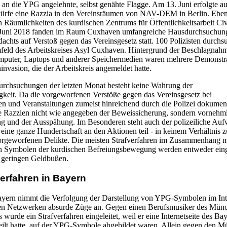
e an die YPG angelehnte, selbst genähte Flagge. Am 13. Juni erfolgte a
ürfe eine Razzia in den Vereinsräumen von NAV-DEM in Berlin. Eben
n Räumlichkeiten des kurdischen Zentrums für Öffentlichkeitsarbeit Ci
Juni 2018 fanden im Raum Cuxhaven umfangreiche Hausdurchsuchun
chts auf Verstoß gegen das Vereinsgesetz statt. 100 Polizisten durchsu
feld des Arbeitskreises Asyl Cuxhaven. Hintergrund der Beschlagnah
mputer, Laptops und anderer Speichermedien waren mehrere Demonstr
invasion, die der Arbeitskreis angemeldet hatte.
rchsuchungen der letzten Monat besteht keine Wahrung der
gkeit. Da die vorgeworfenen Verstöße gegen das Vereinsgesetz bei
n und Veranstaltungen zumeist hinreichend durch die Polizei dokument
ie Razzien nicht wie angegeben der Beweissicherung, sondern vornehml
g und der Ausspähung. Im Besonderen steht auch der polizeiliche Auf
eine ganze Hundertschaft an den Aktionen teil - in keinem Verhältnis z
orgeworfenen Delikte. Die meisten Strafverfahren im Zusammenhang 
 Symbolen der kurdischen Befreiungsbewegung werden entweder einge
 geringen Geldbußen.
erfahren in Bayern
ayern nimmt die Verfolgung der Darstellung von YPG-Symbolen im Int
len Netzwerken absurde Züge an. Gegen einen Berufsmusiker des Mün
s wurde ein Strafverfahren eingeleitet, weil er eine Internetseite des Ba
ilt hatte, auf der YPG-Symbole abgebildet waren. Allein gegen den M