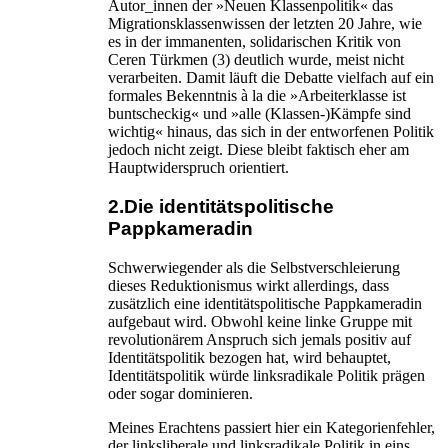
Autor_innen der »Neuen Klassenpolitik« das
Migrationsklassenwissen der letzten 20 Jahre, wie
es in der immanenten, solidarischen Kritik von
Ceren Türkmen (3) deutlich wurde, meist nicht
verarbeiten. Damit läuft die Debatte vielfach auf ein
formales Bekenntnis à la die »Arbeiterklasse ist
buntscheckig« und »alle (Klassen-)Kämpfe sind
wichtig« hinaus, das sich in der entworfenen Politik
jedoch nicht zeigt. Diese bleibt faktisch eher am
Hauptwiderspruch orientiert.
2.Die identitätspolitische
Pappkameradin
Schwerwiegender als die Selbstverschleierung
dieses Reduktionismus wirkt allerdings, dass
zusätzlich eine identitätspolitische Pappkameradin
aufgebaut wird. Obwohl keine linke Gruppe mit
revolutionärem Anspruch sich jemals positiv auf
Identitätspolitik bezogen hat, wird behauptet,
Identitätspolitik würde linksradikale Politik prägen
oder sogar dominieren.
Meines Erachtens passiert hier ein Kategorienfehler,
der linksliberale und linksradikale Politik in eins