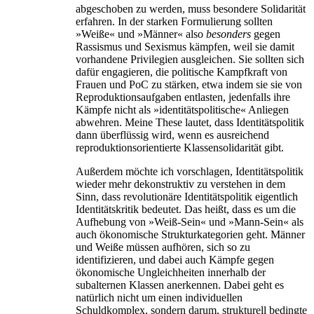
abgeschoben zu werden, muss besondere Solidarität
erfahren. In der starken Formulierung sollten
»Weiße« und »Männer« also
besonders
gegen
Rassismus und Sexismus kämpfen, weil sie damit
vorhandene Privilegien ausgleichen. Sie sollten sich
dafür engagieren, die politische Kampfkraft von
Frauen und PoC zu stärken, etwa indem sie sie von
Reproduktionsaufgaben entlasten, jedenfalls ihre
Kämpfe nicht als »identitätspolitische« Anliegen
abwehren. Meine These lautet, dass Identitätspolitik
dann überflüssig wird, wenn es ausreichend
reproduktionsorientierte Klassensolidarität gibt.
Außerdem möchte ich vorschlagen, Identitätspolitik
wieder mehr dekonstruktiv zu verstehen in dem
Sinn, dass revolutionäre Identitätspolitik eigentlich
Identitätskritik bedeutet. Das heißt, dass es um die
Aufhebung von »Weiß-Sein« und »Mann-Sein« als
auch ökonomische Strukturkategorien geht. Männer
und Weiße müssen aufhören, sich so zu
identifizieren, und dabei auch Kämpfe gegen
ökonomische Ungleichheiten innerhalb der
subalternen Klassen anerkennen. Dabei geht es
natürlich nicht um einen individuellen
Schuldkomplex, sondern darum, strukturell bedingte