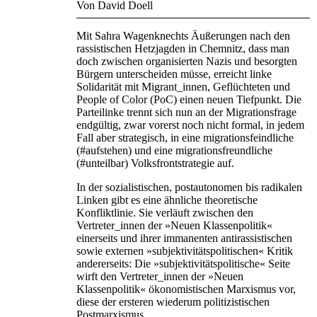
Von David Doell
Mit Sahra Wagenknechts Äußerungen nach den
rassistischen Hetzjagden in Chemnitz, dass man
doch zwischen organisierten Nazis und besorgten
Bürgern unterscheiden müsse, erreicht linke
Solidarität mit Migrant_innen, Geflüchteten und
People of Color (PoC) einen neuen Tiefpunkt. Die
Parteilinke trennt sich nun an der Migrationsfrage
endgültig, zwar vorerst noch nicht formal, in jedem
Fall aber strategisch, in eine migrationsfeindliche
(#aufstehen) und eine migrationsfreundliche
(#unteilbar) Volksfrontstrategie auf.
In der sozialistischen, postautonomen bis radikalen
Linken gibt es eine ähnliche theoretische
Konfliktlinie. Sie verläuft zwischen den
Vertreter_innen der »Neuen Klassenpolitik«
einerseits und ihrer immanenten antirassistischen
sowie externen »subjektivitätspolitischen« Kritik
andererseits: Die »subjektivitätspolitische« Seite
wirft den Vertreter_innen der »Neuen
Klassenpolitik« ökonomistischen Marxismus vor,
diese der ersteren wiederum politizistischen
Postmarxismus.