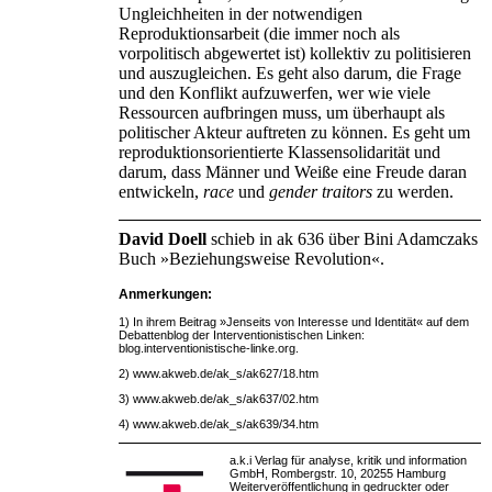
Ungleichheiten in der notwendigen
Reproduktionsarbeit (die immer noch als
vorpolitisch abgewertet ist) kollektiv zu politisieren
und auszugleichen. Es geht also darum, die Frage
und den Konflikt aufzuwerfen, wer wie viele
Ressourcen aufbringen muss, um überhaupt als
politischer Akteur auftreten zu können. Es geht um
reproduktionsorientierte Klassensolidarität und
darum, dass Männer und Weiße eine Freude daran
entwickeln,
race
und
gender traitors
zu werden.
David Doell
schieb in ak 636 über Bini Adamczaks
Buch »Beziehungsweise Revolution«.
Anmerkungen:
1) In ihrem Beitrag »Jenseits von Interesse und Identität« auf dem
Debattenblog der Interventionistischen Linken:
blog.interventionistische-linke.org.
2) www.akweb.de/ak_s/ak627/18.htm
3) www.akweb.de/ak_s/ak637/02.htm
4) www.akweb.de/ak_s/ak639/34.htm
a.k.i Verlag für analyse, kritik und information
GmbH, Rombergstr. 10, 20255 Hamburg
Weiterveröffentlichung in gedruckter oder