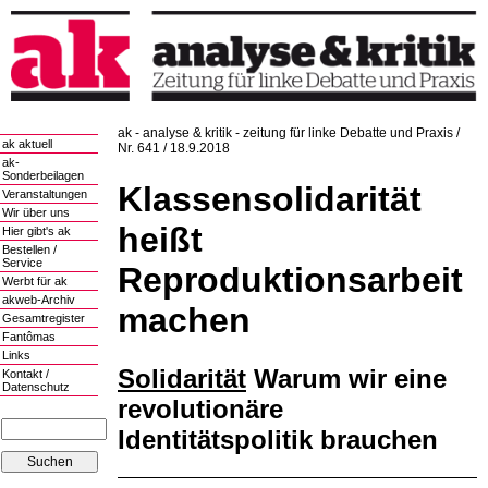
ak - analyse & kritik - zeitung für linke Debatte und Praxis /
ak aktuell
Nr. 641 / 18.9.2018
ak-
Sonderbeilagen
Klassensolidarität
Veranstaltungen
Wir über uns
heißt
Hier gibt's ak
Bestellen /
Service
Reproduktionsarbeit
Werbt für ak
akweb-Archiv
machen
Gesamtregister
Fantômas
Links
Solidarität
Warum wir eine
Kontakt /
Datenschutz
revolutionäre
Identitätspolitik brauchen