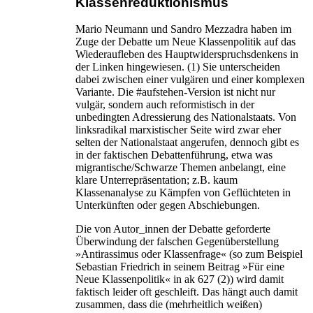
Klassenreduktionismus
Mario Neumann und Sandro Mezzadra haben im
Zuge der Debatte um Neue Klassenpolitik auf das
Wiederaufleben des Hauptwiderspruchsdenkens in
der Linken hingewiesen. (1) Sie unterscheiden
dabei zwischen einer vulgären und einer komplexen
Variante. Die #aufstehen-Version ist nicht nur
vulgär, sondern auch reformistisch in der
unbedingten Adressierung des Nationalstaats. Von
linksradikal marxistischer Seite wird zwar eher
selten der Nationalstaat angerufen, dennoch gibt es
in der faktischen Debattenführung, etwa was
migrantische/Schwarze Themen anbelangt, eine
klare Unterrepräsentation; z.B. kaum
Klassenanalyse zu Kämpfen von Geflüchteten in
Unterkünften oder gegen Abschiebungen.
Die von Autor_innen der Debatte geforderte
Überwindung der falschen Gegenüberstellung
»Antirassimus oder Klassenfrage« (so zum Beispiel
Sebastian Friedrich in seinem Beitrag »Für eine
Neue Klassenpolitik« in ak 627 (2)) wird damit
faktisch leider oft geschleift. Das hängt auch damit
zusammen, dass die (mehrheitlich weißen)