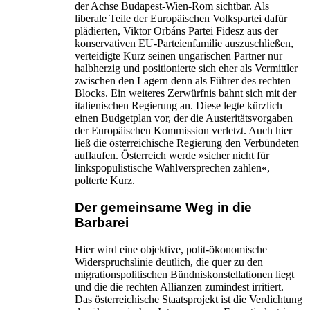
der Achse Budapest-Wien-Rom sichtbar. Als
liberale Teile der Europäischen Volkspartei dafür
plädierten, Viktor Orbáns Partei Fidesz aus der
konservativen EU-Parteienfamilie auszuschließen,
verteidigte Kurz seinen ungarischen Partner nur
halbherzig und positionierte sich eher als Vermittler
zwischen den Lagern denn als Führer des rechten
Blocks. Ein weiteres Zerwürfnis bahnt sich mit der
italienischen Regierung an. Diese legte kürzlich
einen Budgetplan vor, der die Austeritätsvorgaben
der Europäischen Kommission verletzt. Auch hier
ließ die österreichische Regierung den Verbündeten
auflaufen. Österreich werde »sicher nicht für
linkspopulistische Wahlversprechen zahlen«,
polterte Kurz.
Der gemeinsame Weg in die
Barbarei
Hier wird eine objektive, polit-ökonomische
Widerspruchslinie deutlich, die quer zu den
migrationspolitischen Bündniskonstellationen liegt
und die die rechten Allianzen zumindest irritiert.
Das österreichische Staatsprojekt ist die Verdichtung