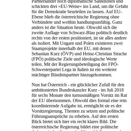
Partnerländer noch diplomatische Sanktionen und
schickten drei »EU-Weise« ins Land, um die Gefahr
für die Demokratie beurteilen zu lassen. Auf EU-
Ebene blieb die österreichische Regierung ohne
Verbündete und weithin handlungsunfähig. Ganz
anders ist die Situation heute. Obwohl sich die
zweite Auflage von Schwarz-Blau politisch deutlich
rechts von der ersten positioniert, ist sie alles andere
als isoliert. Mit Ungarn und Polen existieren zwei
Staatsprojekte innerhalb der EU, mit denen
Sebastian Kurz (ÖVP) und Heinz-Christian Strache
(FPÖ) politische Ziele und ideologische Werte
teilen. Mit der Regierungsbeteiligung der FPÖ-
Schwesterpartei Lega in Italien ist ein weiterer
mächtiger Bündnispartner hinzugekommen.
Nun hat Österreich - ein glücklicher Zufall für den
ambitionierten Bundeskanzler Kurz - im Juli 2018
für sechs Monate den turnusmäßigen Vorsitz im Rat
der EU übernommen. Obwohl dies formal eine rein
koordinierende Aufgabe ist, ermöglicht sie es der
Vorsitzregierung, Themen zu setzen und politische
Führungsansprüche zu erheben. Auf den ersten
Blick bietet sich hier ein recht klares Bild. Die
österreichische Regierung bildet eine politische