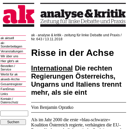
ak - analyse & kritik - zeitung für linke Debatte und Praxis /
ak aktuell
Nr. 643 / 13.11.2018
ak-
Sonderbeilagen
Risse in der Achse
Veranstaltungen
Wir über uns
Hier gibt's ak
International
Die rechten
Bestellen /
Service
Regierungen Österreichs,
Werbt für ak
akweb-Archiv
Ungarns und Italiens trennt
Gesamtregister
Fantômas
mehr, als sie eint
Links
Kontakt /
Datenschutz
Von Benjamin Opratko
Als im Jahr 2000 die erste »blau-schwarze«
Koalition Österreich regierte, verhängten die EU-