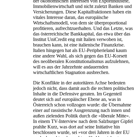
der ökonomischen Interessen von Exportindustrie,
Immobilienwirtschaft und nicht zuletzt Banken und
Versicherungen. Diese Kapitalfraktionen haben ein
vitales Interesse daran, das europäische
Wirtschaftsmodell, von dem sie überproportional
profitieren, aufrechtzuerhalten. Und das Letzte, was
das österreichische Bankkapital, das etwa über das
Institut UniCredit eng mit Italien verwoben ist,
brauchen kann, ist eine italienische Finanzkrise.
Italien hingegen hat als EU-Peripherieland kaum
eine andere Wahl, als sich gegen das EU-Korsett
des neoliberalen Konstitutionalismus aufzulehnen,
will es aus der Jahrzehnte andauernden
wirtschaftlichen Stagnation ausbrechen.
Die Konflikte in der autoritären Achse bedeuten
jedoch nicht, dass damit auch die rechten politischen
Inhalte in die Defensive geraten. Im Gegenteil
deutet sich auf europäischer Ebene an, was in
Österreich schon vollzogen wurde: die Übernahme
einer auf rassistische Ausgrenzung nach innen und
außen zielenden Politik durch die »liberale Mitte«.
In einem TV-Interview nach dem Salzburger Gipfel
prahlte Kurz, was dort auf seine Initiative hin
beschlossen wurde, sei »vor drei Jahren in der EU