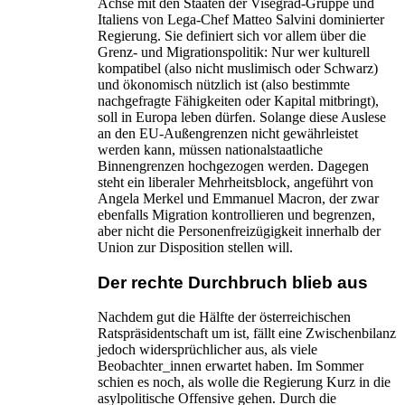
Achse mit den Staaten der Visegrád-Gruppe und
Italiens von Lega-Chef Matteo Salvini dominierter
Regierung. Sie definiert sich vor allem über die
Grenz- und Migrationspolitik: Nur wer kulturell
kompatibel (also nicht muslimisch oder Schwarz)
und ökonomisch nützlich ist (also bestimmte
nachgefragte Fähigkeiten oder Kapital mitbringt),
soll in Europa leben dürfen. Solange diese Auslese
an den EU-Außengrenzen nicht gewährleistet
werden kann, müssen nationalstaatliche
Binnengrenzen hochgezogen werden. Dagegen
steht ein liberaler Mehrheitsblock, angeführt von
Angela Merkel und Emmanuel Macron, der zwar
ebenfalls Migration kontrollieren und begrenzen,
aber nicht die Personenfreizügigkeit innerhalb der
Union zur Disposition stellen will.
Der rechte Durchbruch blieb aus
Nachdem gut die Hälfte der österreichischen
Ratspräsidentschaft um ist, fällt eine Zwischenbilanz
jedoch widersprüchlicher aus, als viele
Beobachter_innen erwartet haben. Im Sommer
schien es noch, als wolle die Regierung Kurz in die
asylpolitische Offensive gehen. Durch die