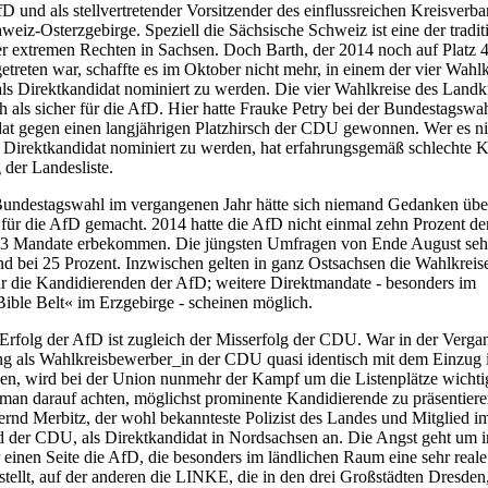
D und als stellvertretender Vorsitzender des einflussreichen Kreisverb
eiz-Osterzgebirge. Speziell die Sächsische Schweiz ist eine der tradit
 extremen Rechten in Sachsen. Doch Barth, der 2014 noch auf Platz 4
etreten war, schaffte es im Oktober nicht mehr, in einem der vier Wahlk
als Direktkandidat nominiert zu werden. Die vier Wahlkreise des Landk
ch als sicher für die AfD. Hier hatte Frauke Petry bei der Bundestagswa
at gegen einen langjährigen Platzhirsch der CDU gewonnen. Wer es ni
ls Direktkandidat nominiert zu werden, hat erfahrungsgemäß schlechte K
 der Landesliste.
Bundestagswahl im vergangenen Jahr hätte sich niemand Gedanken übe
für die AfD gemacht. 2014 hatte die AfD nicht einmal zehn Prozent de
3 Mandate erbekommen. Die jüngsten Umfragen von Ende August seh
d bei 25 Prozent. Inzwischen gelten in ganz Ostsachsen die Wahlkreise
 für die Kandidierenden der AfD; weitere Direktmandate - besonders im
ible Belt« im Erzgebirge - scheinen möglich.
Erfolg der AfD ist zugleich der Misserfolg der CDU. War in der Verga
g als Wahlkreisbewerber_in der CDU quasi identisch mit dem Einzug 
n, wird bei der Union nunmehr der Kampf um die Listenplätze wichti
 man darauf achten, möglichst prominente Kandidierende zu präsentiere
 Bernd Merbitz, der wohl bekannteste Polizist des Landes und Mitglied i
 der CDU, als Direktkandidat in Nordsachsen an. Die Angst geht um i
 einen Seite die AfD, die besonders im ländlichen Raum eine sehr reale
tellt, auf der anderen die LINKE, die in den drei Großstädten Dresden