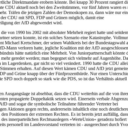
tliche Direktmandate erobern könnte. Bei knapp 30 Prozent rangiert di
te CDU aktuell noch bei den Zweitstimmen, vor fünf Jahren waren es
ehr. Träfen die jetzigen Zahlen der Demoskopen zu, dann wäre nur ein
on der CDU mit SPD, FDP und Grünen möglich, damit eine
iligung der AfD abgewendet wird.
, die von 1990 bis 2002 mit absoluter Mehrheit regiert hatte und seitdem
artner setzen konnte, ist ein solches Szenario eine Katastrophe. Vollmu
ent Michael Kretschmer, der seinen Wahlkreis bei der Bundestagswahl 
D-Mann verloren hatte, jegliche Koalition mit der AfD ausgeschlossen
bündnis hätte natürlich eine Mehrheit. Von Juniorpartnerschaft könnte 
ht mehr geredet werden; man begegnet sich vielmehr auf Augenhöhe. Da
n im Lagerdenken, gar nicht so viel verändert. 1990 hatte die CDU alle
r Stimmen erhalten. Auf diesen Wert kämen CDU und AfD jetzt gemein
DP und Grüne knapp über der Fünfprozenthürde. Nur einen Unterschie
ie SPD noch doppelt so stark wie die PDS, so ist das Verhältnis aktuel
hen Ausgangslage ist absehbar, dass die CDU weiterhin auf die von ihr
enten propagierte Doppeltaktik setzen wird. Einerseits verbale Abgrenz
AfD und sogar die symbolische Teilnahme führender Vertreter bei
gen Aktionen gegen rechts, andererseits inhaltlich eine noch deutlicher
den Positionen der extremen Rechten. Es ist bereits jetzt auffällig, dass
des innerparteilichen Rechtsauslegers »WerteUnion« geradezu hofiert
eits personell im Landesvorstand vertreten ist - ausgerechnet durch Yv