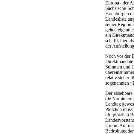
Europa« der Af
Sächsische-Schw
Hochburgen der
Landesliste ang
seiner Region 
gelten eigentli
ein Direktmand
schafft, hier a
der Aufstellung
Noch vor der 
Direktmandate 
Stimmen und 1
übereinstimmen
relativ sicher
sogenannten »B
Der absehbare 
die Nominierun
Landtag gewese
Plötzlich muss
tritt plötzlich
Landesvorstand
Union. Auf der
Bedrohung dars