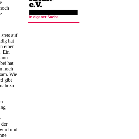
e
 noch
e
In eigener Sache
 stets auf
ndig hat
an einen
. Ein
dann
bei hat
in noch
sam. Wie
d gibt
l nahezu
em
ung
e
 der
 wird und
onne