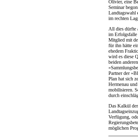
Olivier, eine B
Seminar begonn
Landtagswahl e
im rechten Lag
All dies dürfte
im Erfolgsfall
Mitglied mit d
für ihn hätte 
ehedem Fraktio
wird es diese 
beiden anderen
»Sammlungsbewe
Partner der »B
Plan hat sich 
Hermenau und d
mobilisieren. S
durch einschl
Das Kalkül der
Landtagseinzug 
Verfügung, ode
Regierungsbete
möglichen Prog