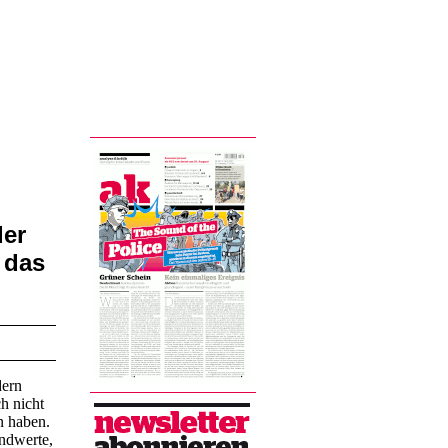
der
 das
dern
h nicht
n haben.
undwerte,