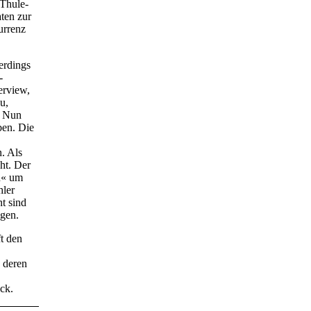
 Thule-
ten zur
urrenz
lerdings
-
erview,
u,
. Nun
ben. Die
. Als
ht. Der
en« um
hler
t sind
gen.
t den
e deren
ck.