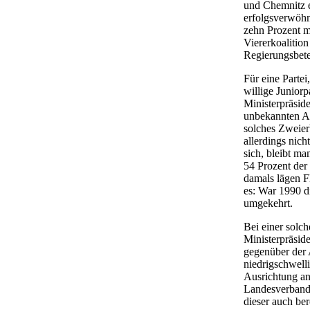
und Chemnitz e
erfolgsverwöhn
zehn Prozent m
Viererkoaliti
Regierungsbete
Für eine Partei
willige Juniorp
Ministerpräsid
unbekannten Af
solches Zweier
allerdings nic
sich, bleibt ma
54 Prozent de
damals lägen F
es: War 1990 d
umgekehrt.
Bei einer solc
Ministerpräsid
gegenüber der 
niedrigschwelli
Ausrichtung an 
Landesverband 
dieser auch ber