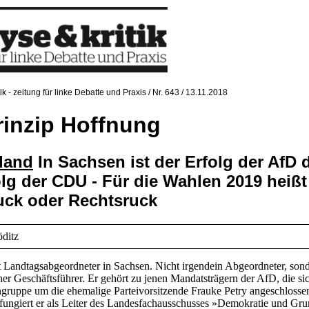
tik - zeitung für linke Debatte und Praxis / Nr. 643 / 13.11.2018
rinzip Hoffnung
land
In Sachsen ist der Erfolg der AfD 
lg der CDU - Für die Wahlen 2019 heißt
uck oder Rechtsruck
ditz
t Landtagsabgeordneter in Sachsen. Nicht irgendein Abgeordneter, son
er Geschäftsführer. Er gehört zu jenen Mandatsträgern der AfD, die sic
ngruppe um die ehemalige Parteivorsitzende Frauke Petry angeschlosse
h fungiert er als Leiter des Landesfachausschusses »Demokratie und Gr