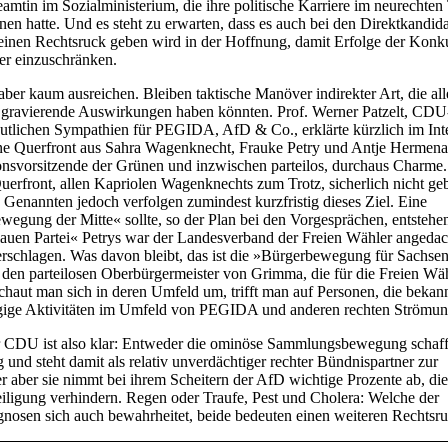
eamtin im Sozialministerium, die ihre politische Karriere im neurechten
en hatte. Und es steht zu erwarten, dass es auch bei den Direktkandida
inen Rechtsruck geben wird in der Hoffnung, damit Erfolge der Konk
er einzuschränken.
 aber kaum ausreichen. Bleiben taktische Manöver indirekter Art, die al
e gravierende Auswirkungen haben könnten. Prof. Werner Patzelt, CDU
eutlichen Sympathien für PEGIDA, AfD & Co., erklärte kürzlich im Int
eine Querfront aus Sahra Wagenknecht, Frauke Petry und Antje Hermena
nsvorsitzende der Grünen und inzwischen parteilos, durchaus Charme
Querfront, allen Kapriolen Wagenknechts zum Trotz, sicherlich nicht ge
 Genannten jedoch verfolgen zumindest kurzfristig dieses Ziel. Eine
gung der Mitte« sollte, so der Plan bei den Vorgesprächen, entstehen
lauen Partei« Petrys war der Landesverband der Freien Wähler angedac
zerschlagen. Was davon bleibt, das ist die »Bürgerbewegung für Sachs
en parteilosen Oberbürgermeister von Grimma, die für die Freien Wä
chaut man sich in deren Umfeld um, trifft man auf Personen, die bekann
ägige Aktivitäten im Umfeld von PEGIDA und anderen rechten Strömun
 CDU ist also klar: Entweder die ominöse Sammlungsbewegung schaff
und steht damit als relativ unverdächtiger rechter Bündnispartner zur
r aber sie nimmt bei ihrem Scheitern der AfD wichtige Prozente ab, di
iligung verhindern. Regen oder Traufe, Pest und Cholera: Welche der
nosen sich auch bewahrheitet, beide bedeuten einen weiteren Rechtsru