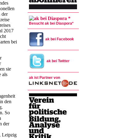
andes
ionellen
 der
reise
Besucht ak bei Diaspora*
reises
hl 2017
cht
ak bei Facebook
arten bei
r
ak bei Twitter
r
en sie
 als
ak ist Partner von
ngenheit
in den
g.
n. So
m
n der
, Leipzig