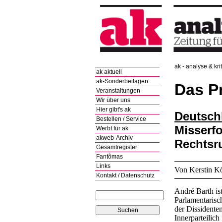
ak - analyse & kri
ak aktuell
ak-Sonderbeilagen
Das P
Veranstaltungen
Wir über uns
Hier gibt's ak
Deutsch
Bestellen / Service
Misserfo
Werbt für ak
akweb-Archiv
Rechtsr
Gesamtregister
Fantômas
Links
Von Kerstin Kö
Kontakt / Datenschutz
André Barth is
Parlamentarisch
der Dissidente
Innerparteilic