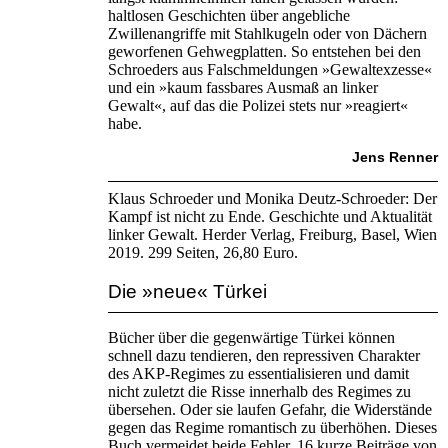
haltlosen Geschichten über angebliche
Zwillenangriffe mit Stahlkugeln oder von Dächern
geworfenen Gehwegplatten. So entstehen bei den
Schroeders aus Falschmeldungen »Gewaltexzesse«
und ein »kaum fassbares Ausmaß an linker
Gewalt«, auf das die Polizei stets nur »reagiert«
habe.
Jens Renner
Klaus Schroeder und Monika Deutz-Schroeder: Der
Kampf ist nicht zu Ende. Geschichte und Aktualität
linker Gewalt. Herder Verlag, Freiburg, Basel, Wien
2019. 299 Seiten, 26,80 Euro.
Die »neue« Türkei
Bücher über die gegenwärtige Türkei können
schnell dazu tendieren, den repressiven Charakter
des AKP-Regimes zu essentialisieren und damit
nicht zuletzt die Risse innerhalb des Regimes zu
übersehen. Oder sie laufen Gefahr, die Widerstände
gegen das Regime romantisch zu überhöhen. Dieses
Buch vermeidet beide Fehler. 16 kurze Beiträge von