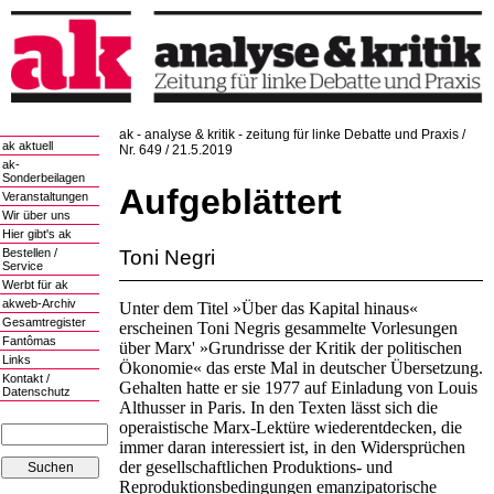
ak - analyse & kritik - zeitung für linke Debatte und Praxis /
ak aktuell
Nr. 649 / 21.5.2019
ak-
Sonderbeilagen
Aufgeblättert
Veranstaltungen
Wir über uns
Hier gibt's ak
Toni Negri
Bestellen /
Service
Werbt für ak
akweb-Archiv
Unter dem Titel »Über das Kapital hinaus«
Gesamtregister
erscheinen Toni Negris gesammelte Vorlesungen
Fantômas
über Marx' »Grundrisse der Kritik der politischen
Links
Ökonomie« das erste Mal in deutscher Übersetzung.
Kontakt /
Gehalten hatte er sie 1977 auf Einladung von Louis
Datenschutz
Althusser in Paris. In den Texten lässt sich die
operaistische Marx-Lektüre wiederentdecken, die
immer daran interessiert ist, in den Widersprüchen
der gesellschaftlichen Produktions- und
Reproduktionsbedingungen emanzipatorische