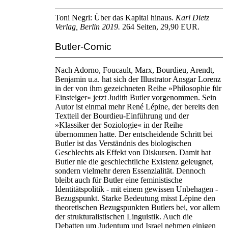
Toni Negri: Über das Kapital hinaus.
Karl Dietz
Verlag, Berlin 2019.
264 Seiten, 29,90 EUR.
Butler-Comic
Nach Adorno, Foucault, Marx, Bourdieu, Arendt,
Benjamin u.a. hat sich der Illustrator Ansgar Lorenz
in der von ihm gezeichneten Reihe »Philosophie für
Einsteiger« jetzt Judith Butler vorgenommen. Sein
Autor ist einmal mehr René Lépine, der bereits den
Textteil der Bourdieu-Einführung und der
»Klassiker der Soziologie« in der Reihe
übernommen hatte. Der entscheidende Schritt bei
Butler ist das Verständnis des biologischen
Geschlechts als Effekt von Diskursen. Damit hat
Butler nie die geschlechtliche Existenz geleugnet,
sondern vielmehr deren Essenzialität. Dennoch
bleibt auch für Butler eine feministische
Identitätspolitik - mit einem gewissen Unbehagen -
Bezugspunkt. Starke Bedeutung misst Lépine den
theoretischen Bezugspunkten Butlers bei, vor allem
der strukturalistischen Linguistik. Auch die
Debatten um Judentum und Israel nehmen einigen