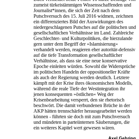
zumeist türkeistämmigen Wissensschaffenden und
Journalist*innen, die sich der Zeit nach dem
Putschversuch des 15. Juli 2016 widmen, zeichnen
ein differenziertes Bild der Auswirkungen des
niedergeschlagenen Putsches auf die politischen und
gesellschaftlichen Verhältnisse im Land. Zahlreiche
Geschlechter- und Kulturpolitiken, die hierzulande
gern unter dem Begriff der »Islamisierung«
verhandelt werden, reagieren eher autoritär-defensiv
auf die tiefe Transformation gesellschaftlicher
Verhältnisse, als dass sie eine neue konservative
Epoche einleiten würden. Sowohl die Widersprüche
im politischen Handeln der oppositioneller Kräfte
als auch der Regierung werden deutlich. Letztere
kämpft mit der Krise ihres ökonomischen Modells,
während die reale Tiefe der Westintegration ihr
jenen konsequenten »östlichen« Weg der
Krisenbearbeitung versperrt, den sie rhetorisch
beschwört. Die damit verbundenen Brüche in der
AKP hätten trennschärfer herausgearbeitet werden
können - führten sie doch mit zum Putschversuch
und mündeten in parteiinternen Säuberungen, die
ein weiteres Kapitel wert gewesen wären.
Axel Gehring