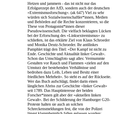
Hetzen und jammern - das ist nicht nur das
Erfolgsrezept der AfD, sondern auch der deutschen
»Extremismusforschung«. (ak 647) Viel zu sehr
würden sich Sozialwissenschaftler*innen, Medien
und Behörden auf die Rechte konzentrieren, so die
These von Protagonist*innen dieser
Pseudowissenschaft. Die vielfach beklagten Lücken
bei der Erforschung des »Linksextremismus« zu
schließen, ist das erklärte Ziel von Klaus Schroeder
und Monika Deutz-Schroeder. Ihr antilinkes
Pamphlet trägt den Titel: »Der Kampf ist nicht zu
Ende. Geschichte und Aktualität linker Gewalt«.
Schon das Umschlagfoto sagt alles: Vermummte
Gestalten vor Rauch und Flammen »zielen auf den
Umsturz der bestehenden Verhältnisse und
bedrohen dazu Leib, Leben und Besitz einer
friedlichen Mehrheit«. So steht es auf der Rückseite.
Wer das Buch aufschlägt, findet darin einen
länglichen Abriss zur Geschichte »linker Gewalt«
seit 1789. Das Hauptinteresse der beiden
Forscher*innen gilt aber der »aktuellen linken
Gewalt«. Bei der Schilderung der Hamburger G20-
Proteste halten sie auch an solchen
Schreckensmeldungen fest, die von der Polizei
längst klammheimlich fallen gelassen wurden: