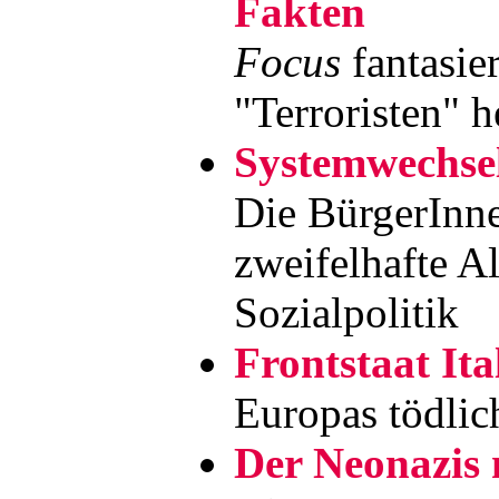
Fakten
Focus
fantasier
"Terroristen" 
Systemwechsel
Die BürgerInne
zweifelhafte Al
Sozialpolitik
Frontstaat Ita
Europas tödli
Der Neonazis 