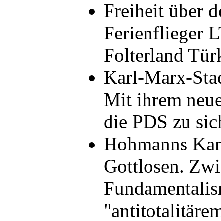
Freiheit über 
Ferienflieger 
Folterland Tü
Karl-Marx-Stad
Mit ihrem neu
die PDS zu sic
Hohmanns Kam
Gottlosen. Zwi
Fundamentalis
"antitotalitär