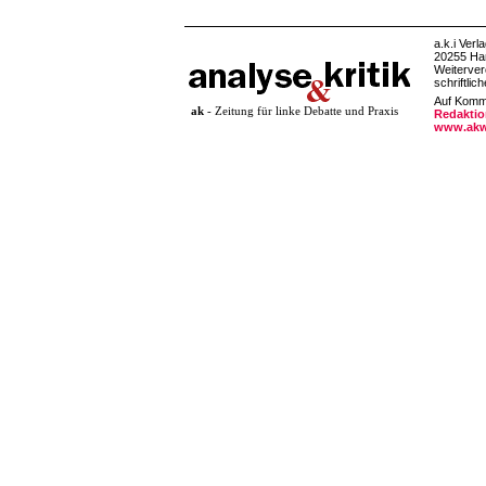
a.k.i Verl
20255 Ha
Weiterver
schriftlic
Auf Komme
ak
- Zeitung für linke Debatte und Praxis
Redaktio
www.akw