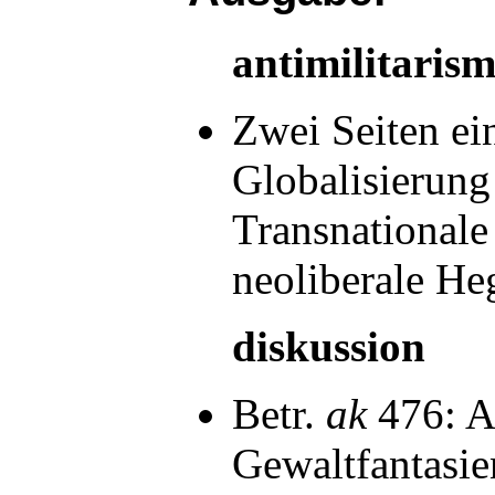
antimilitaris
Zwei Seiten ei
Globalisierung
Transnationale
neoliberale H
diskussion
Betr.
ak
476: An
Gewaltfantasi