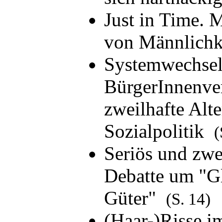
Just in Time. 
von Männlich
Systemwechsel
BürgerInnenver
zweilhafte Alte
Sozialpolitik
(
Seriös und zwe
Debatte um "Gl
Güter"
(S. 14)
(Haar-)Risse i