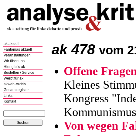
ak 478
ak aktuell
vom 2
Fantômas aktuell
Veranstaltungen
Wir über uns
Offene Frage
Hier gibt's ak
Bestellen / Service
Werbt für ak
Kleines Stimm
akweb-Archiv
Gesamtregister
Kongress "Inde
Links
Kontakt
Kommunismu
Von wegen Fak