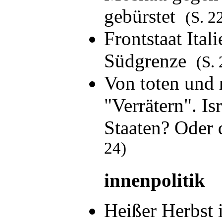
gebürstet
(S. 2
Frontstaat Ital
Südgrenze
(S. 
Von toten und
"Verrätern". Is
Staaten? Oder
24)
innenpolitik
Heißer Herbs