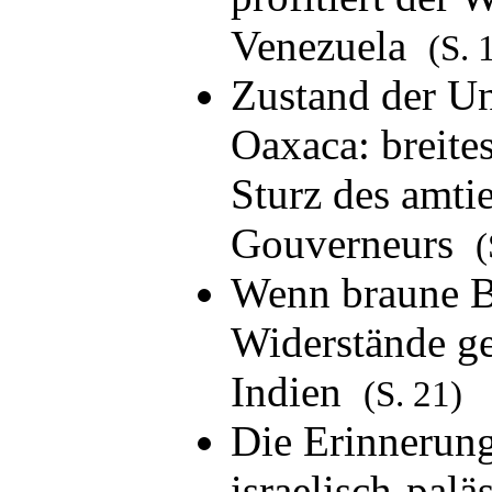
Venezuela
(S. 
Zustand der Un
Oaxaca: breite
Sturz des amti
Gouverneurs
(
Wenn braune B
Widerstände g
Indien
(S. 21)
Die Erinnerung
israelisch-palä