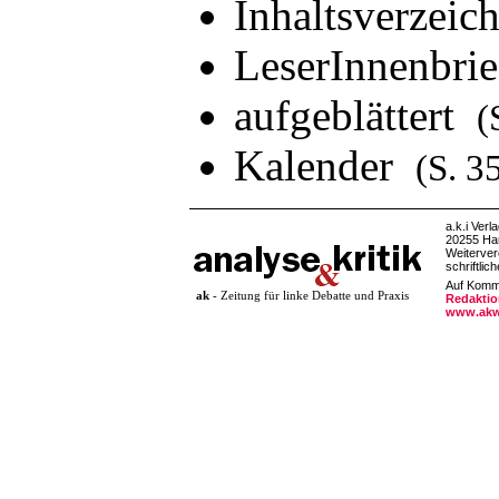
Inhaltsverzeic
LeserInnenbri
aufgeblättert
(
Kalender
(S. 3
a.k.i Verl
20255 Ha
Weiterver
schriftlic
Auf Komme
ak
- Zeitung für linke Debatte und Praxis
Redaktio
www.akw