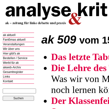
ak 509
ak aktuell
vom 1
Fantômas aktuell
Veranstaltungen
Wir über uns
Das letzte Ta
Hier gibt's ak
Bestellen / Service
Werbt für ak
Die Lehre des
akweb-Archiv
Gesamtregister
Was wir von M
Links
Kontakt
noch lernen k
Der Klassenfe