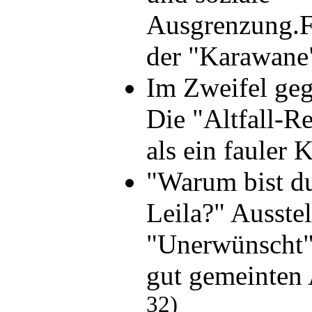
Ausgrenzung.F
der "Karawane
Im Zweifel geg
Die "Altfall-R
als ein faule
"Warum bist du 
Leila?" Ausste
"Unerwünscht"
gut gemeinten
32)