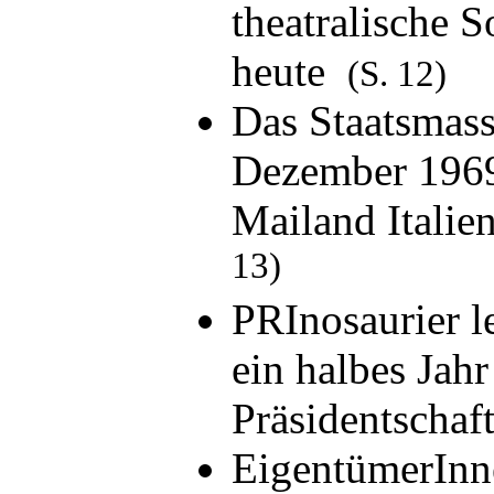
theatralische S
heute
(S. 12)
Das Staatsmass
Dezember 1969
Mailand Italie
13)
PRInosaurier l
ein halbes Jahr
Präsidentscha
EigentümerInn