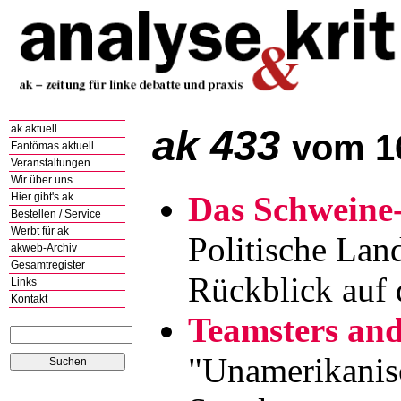
ak 433
ak aktuell
vom 1
Fantômas aktuell
Veranstaltungen
Wir über uns
Das Schweine
Hier gibt's ak
Bestellen / Service
Werbt für ak
Politische Land
akweb-Archiv
Gesamtregister
Rückblick auf 
Links
Kontakt
Teamsters and
"Unamerikanis