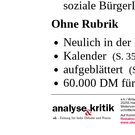
soziale Bürge
Ohne Rubrik
Neulich in de
Kalender
(S. 3
aufgeblättert
(
60.000 DM fü
a.k.i Verl
20255 Ha
Weiterver
schriftlic
Auf Komme
ak
- Zeitung für linke Debatte und Praxis
Redaktio
www.akw