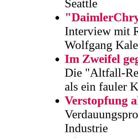
Seattle
"DaimlerChrys
Interview mit 
Wolfgang Kal
Im Zweifel ge
Die "Altfall-R
als ein fauler
Verstopfung al
Verdauungspro
Industrie