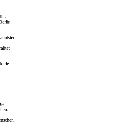
lin-
 Berlin
abuisiert
alität
io de
Die
chen.
enschen