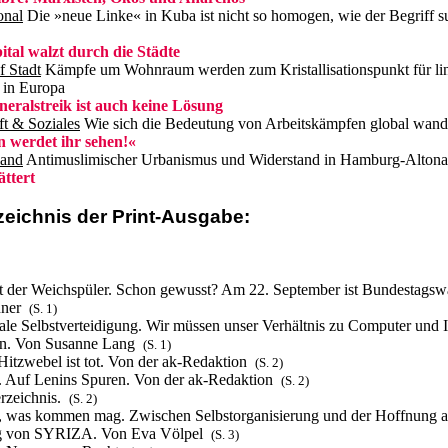
onal
Die »neue Linke« in Kuba ist nicht so homogen, wie der Begriff su
tal walzt durch die Städte
f Stadt
Kämpfe um Wohnraum werden zum Kristallisationspunkt für li
t in Europa
eralstreik ist auch keine Lösung
ft & Soziales
Wie sich die Bedeutung von Arbeitskämpfen global wan
 werdet ihr sehen!«
land
Antimuslimischer Urbanismus und Widerstand in Hamburg-Alto
ttert
zeichnis der Print-Ausgabe:
it der Weichspüler. Schon gewusst? Am 22. September ist Bundestagsw
nner
(S. 1)
tale Selbstverteidigung. Wir müssen unser Verhältnis zu Computer und I
rn. Von Susanne Lang
(S. 1)
Hitzwebel ist tot. Von der ak-Redaktion
(S. 2)
l. Auf Lenins Spuren. Von der ak-Redaktion
(S. 2)
erzeichnis.
(S. 2)
s, was kommen mag. Zwischen Selbstorganisierung und der Hoffnung a
g von SYRIZA. Von Eva Völpel
(S. 3)