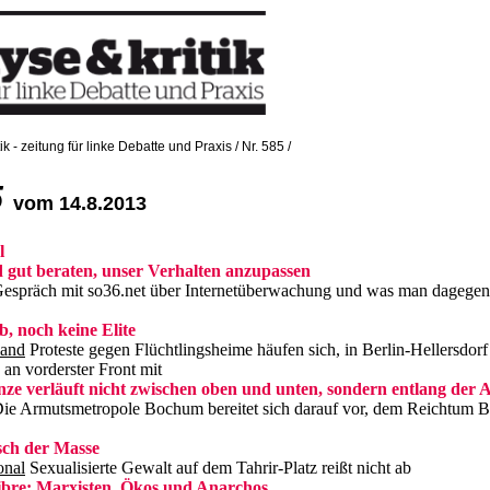
ik - zeitung für linke Debatte und Praxis / Nr. 585 /
5
vom 14.8.2013
l
d gut beraten, unser Verhalten anzupassen
espräch mit so36.net über Internetüberwachung und was man dagegen
, noch keine Elite
land
Proteste gegen Flüchtlingsheime häufen sich, in Berlin-Hellersdorf
an vorderster Front mit
nze verläuft nicht zwischen oben und unten, sondern entlang der 
ie Armutsmetropole Bochum bereitet sich darauf vor, dem Reichtum B
n
ch der Masse
onal
Sexualisierte Gewalt auf dem Tahrir-Platz reißt nicht ab
bre: Marxisten, Ökos und Anarchos