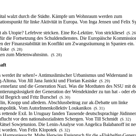
ital walzt durch die Städte. Kämpfe um Wohnraum werden zum
isationspunkt für linke Aktivität in Europa. Von Inga Jensen und Felix 
t als Utopie? Lefebvre stricken. Eine Re-Lektüre. Von strickliesel
(S. 26
für die Fortsetzung des Schuldendienstes. Die Europäische Kommission
 der Finanzstabilität im Konflikt um Zwangsräumung in Spanien ein.
 Huke
(S. 28)
en zum Mietenwahnsinn.
(S. 28)
haft
werdet ihr sehen!« Antimuslimischer Urbanismus und Widerstand in
Altona. Von Jill Jana Janicki und Florian Kasiske
(S. 29)
ennefanz und die Generation Nazi. Was die Mordtaten des NSU mit de
ntierungslosigkeit der Generation der Wendekinder zu tun hat - oder eb
d Begrich und Fritz Burschel
(S. 30)
alin, Knopp und alledem. Abschlussbeitrag zur ak-Debatte um linke
tspolitik. Vom AutorInnenkollektiv Loukanikos
(S. 31)
 rettende Exil. In Uruguay fanden Tausende deutschsprachige Jüdinne
flucht vor den nationalsozialisten Schergen. Von Till Schmidt
(S. 32)
ätsel Sowjetunion. Die Lenin-Analyse von Angelica Balabanoff ist ne
t worden. Von Felix Klopotek
(S. 32)
e Harmoniesucht. Malte Herwigs Freispruch für die »Flakhelfer-Generat