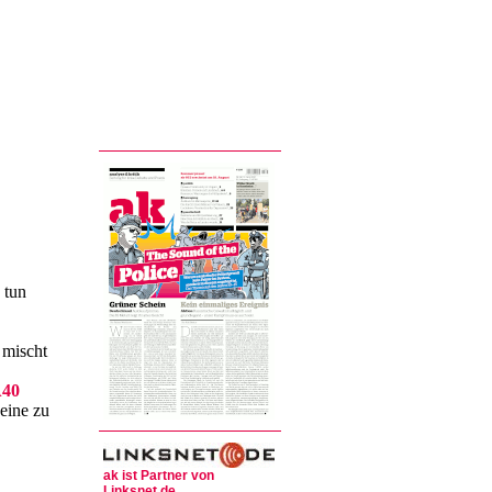
 tun
 mischt
A40
eine zu
ak ist Partner von
Linksnet.de