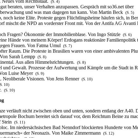
. Neues vom Rechtsstaat.
(S. 4)
 gut beraten, unser Verhalten anzupassen. Gespräch mit so36.net über
tüberwachung und was man dagegen tun kann. Von Martin Beck
(S. 5)
 noch keine Elite. Proteste gegen Flüchtlingsheime häufen sich, in Ber
orf mischt die NPD an vorderster Front mit. Von der Antifa AG Avanti
ch Fragen? Ökonomie der Immobilienblase. Von Ingo Stützle
(S. 6)
ne Hände von meinem Körper! Erdogans reaktionäre Familienpolitik t
gegen Frauen. Von Fatma Umul
(S. 7)
er Raum. Die Proteste in Brasilien waren von einer ambivalenten Plur
. Von Sarah Lempp
(S. 8)
tinental. Aus allen Himmelsrichtungen.
(S. 8)
l und Gewalt. Prozesse der Aufwertung und Kämpfe um die Stadt in R
. Von Luise Meyer
(S. 9)
 Neoliberale Visionen. Von Jens Renner
(S. 10)
S. 10)
r.
(S. 10)
ng
ze verläuft nicht zwischen oben und unten, sondern entlang der A40. 
tropole Bochum bereitet sich darauf vor, dem Reichtum Beine zu ma
f Stein
(S. 11)
bloc. Im niedersächsischen Bad Nenndorf blockierten Hunderte von M
auermarsch« der Neonazis. Von Maike Zimmermann
(S. 12)