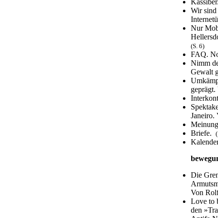
Kassiber
Wir sind
Interne
Nur Mob,
Hellersd
(S. 6)
FAQ. No
Nimm dei
Gewalt 
Umkämpft
geprägt
Interkon
Spektake
Janeiro
Meinung.
Briefe.
(
Kalende
bewegu
Die Gren
Armutsme
Von Rol
Love to 
den »Tr