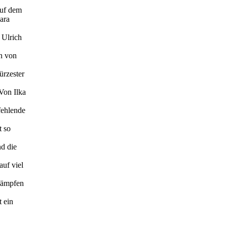
auf dem
ara
 Ulrich
en von
ürzester
Von Ilka
fehlende
t so
nd die
auf viel
skämpfen
 ein