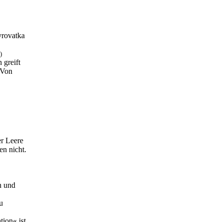
Syrovatka
)
 greift
 Von
r Leere
en nicht.
n und
u
ion« ist