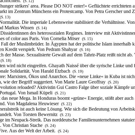
achrichten.
(S. 12)
 hunger strikers' area. Please DO NOT enter!« Geflüchtete errichteten 
rkt im Zentrum Münchens ein Protestcamp. Von Petra Gerscher und Z
(S. 13)
Normalität. Die imperiale Lebensweise stabilisiert die Verhältnisse. Von
nd Markus Wissen
(S. 14)
 Dissidentinnen des heterosozialen Regimes. Interview mit Aktivistinn
es of color aus Paris. Von Cornelia Möser
(S. 15)
e Fall der Muslimbrüder. In Ägypten hat der politische Islam innerhalb k
nen Kredit verspielt. Von Pedram Shahyar
(S. 16)
h der Masse. Sexualisierte Gewalt auf dem Tahrir-Platz reißt nicht ab. 
f
(S. 18)
en wird nicht eingreifen. Ghayath Naissé über die syrische Linke und 
ionale Solidarität. Von Harald Etzbach
(S. 19)
re: Marxisten, Ökos und Anarchos. Die »neue Linke« in Kuba ist nich
 wie der Begriff suggeriert. Von Marie Laure Geoffray
(S. 20)
volution reloaded? Aktivistin Gui Castro Falge über soziale Kämpfe u
 Portugal. Von Ismail Küpeli
(S. 21)
t das neue Mega. In Honduras boomt »grüne« Energie, stößt aber auch 
and. Von Magdalena Heuwieser
(S. 22)
eralstreik ist auch keine Lösung. Wie sich die Bedeutung von Arbeit
andelt. Von Torsten Bewernitz
(S. 23)
ge im Neupack-Streik. Das norddeutsche Familienunternehmen statuiert
. Von Christian Stache
(S. 24)
Five. Aus der Welt der Arbeit.
(S. 24)