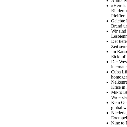
Antifa N
»Here is
Rinderma
Pfeiffer
Gelebte 
Brand u
Wir sind
Lesbienn
Der tief
Zeit sei
Im Rausc
Eickho
Der West
internat
Cuba Lib
homogen,
Nelkenre
Krise in
Mikro is
Widerst
Kein Gen
global w
Niederla
Exempel
Nine to 