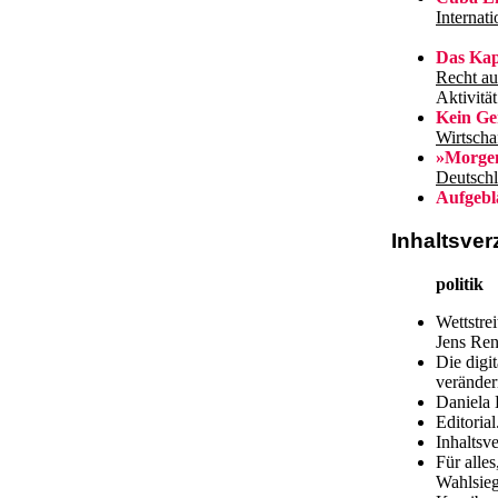
Internati
Das Kapi
Recht au
Aktivitä
Kein Gen
Wirtscha
»Morgen
Deutsch
Aufgeblä
Inhaltsver
politik
Wettstre
Jens Re
Die digi
verände
Daniela 
Editoria
Inhaltsv
Für alle
Wahlsie