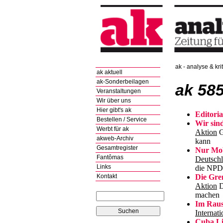
ak - analyse & krit
ak aktuell
ak-Sonderbeilagen
ak 58
Veranstaltungen
Wir über uns
Hier gibt's ak
Editoria
Bestellen / Service
Wir sin
Werbt für ak
Aktion
G
akweb-Archiv
kann
Gesamtregister
Nur Mob
Fantômas
Deutsch
Links
die NPD 
Die Gre
Kontakt
Aktion
D
mache
Im Raus
Internati
Cuba Li