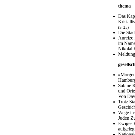
thema
Das Kap
Kristall
(S. 25)
Die Stad
Anreize 
im Namen
Nikolai
Meldung
gesellsc
»Morgen 
Hamburg-
Sabine R
und Orie
Von Davi
Trotz St
Geschich
Wege ins
Juden Zu
Ewiges R
aufgeleg
National