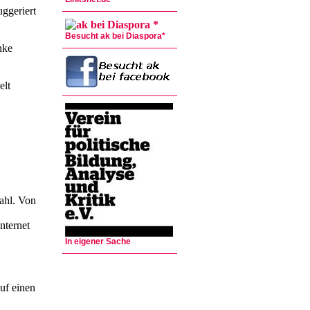
ggeriert
Besucht ak bei Diaspora*
nke
delt
na
ahl. Von
nternet
In eigener Sache
uf einen