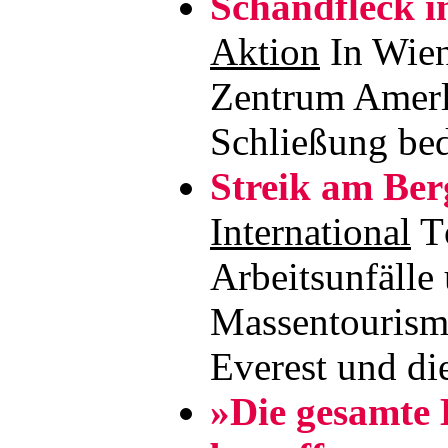
Schandfleck i
Aktion
In Wien 
Zentrum Amerl
Schließung be
Streik am Ber
International
T
Arbeitsunfälle
Massentouris
Everest und d
»Die gesamte 