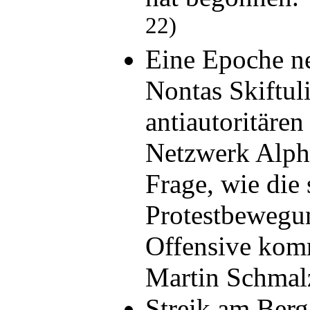
22)
Eine Epoche n
Nontas Skiftul
antiautoritären
Netzwerk Alph
Frage, wie die 
Protestbewegun
Offensive kom
Martin Schma
Streik am Berg