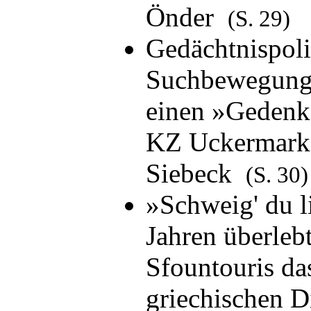
Önder
(S. 29)
Gedächtnispoli
Suchbewegunge
einen »Gedenko
KZ Uckermark«
Siebeck
(S. 30)
»Schweig' du l
Jahren überleb
Sfountouris d
griechischen 