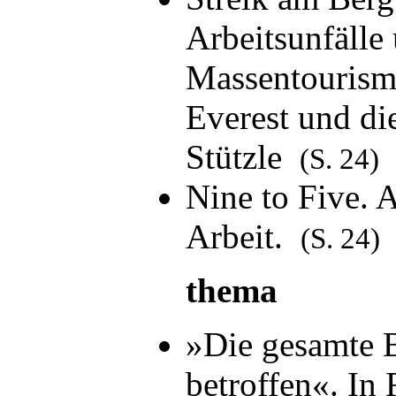
Arbeitsunfälle
Massentouris
Everest und di
Stützle
(S. 24)
Nine to Five. 
Arbeit.
(S. 24)
thema
»Die gesamte B
betroffen«. In