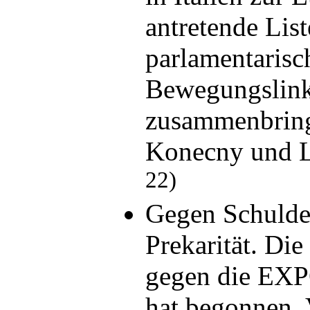
antretende List
parlamentarisc
Bewegungslin
zusammenbring
Konecny und L
22)
Gegen Schulde
Prekarität. Di
gegen die EXP
hat begonnen