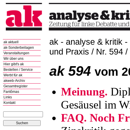
ak - analyse & kritik -
ak aktuell
ak-Sonderbeilagen
und Praxis / Nr. 594 /
Veranstaltungen
Wir über uns
Hier gibt's ak
ak 594
vom 2
Bestellen / Service
Werbt für ak
akweb-Archiv
Gesamtregister
Meinung.
Dipl
Fantômas
Links
Gesäusel im W
Kontakt
FAQ. Noch Fr